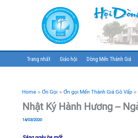
Skip
to
content
Trang nhất
Giáo hội
Dòng Mến Thánh Giá
Home
Ơn Gọi
Ơn gọi Mến Thánh Giá Gò Vấp
Nhật Ký Hành Hương – Ng
14/03/2020
Sáng ngày ba mốt