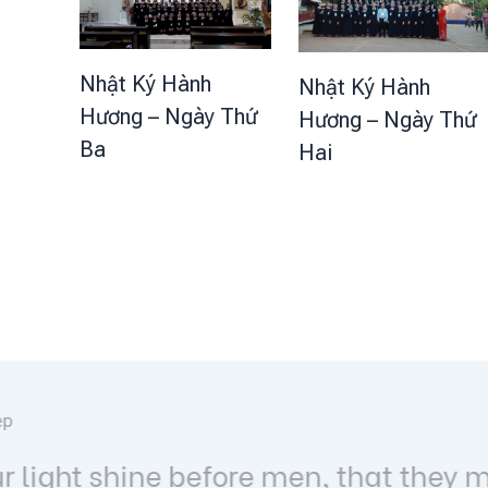
Nhật Ký Hành
Nhật Ký Hành
Hương – Ngày Thứ
Hương – Ngày Thứ
Ba
Hai
Lời hay ý đẹp
Lạy Chúa Giêsu Kitô chịu đóng 