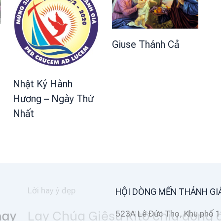
Giuse Thánh Cả
Nhật Ký Hành
Hương – Ngày Thứ
Nhất
HỘI DÒNG MẾN THÁNH GI
đinh, là đối
523A Lê Đức Thọ, Khu phố 1