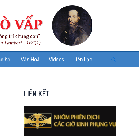
Search
c hỏi
Văn Hoá
Videos
Liên Lạc
LIÊN KẾT