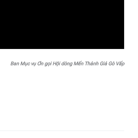
Ban Mục vụ Ơn gọi Hội dòng Mến Thánh Giá Gò Vấp