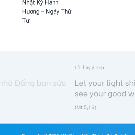
Nhật Ký Hành
Hương – Ngày Thứ
Tư
Lời hay ý đẹp
Let your light shine before me
see your good works and glorif
(Mt 5,16)