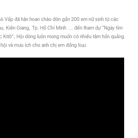
ò Vấp đã hân hoan chào đón gần 200 em nữ sinh từ các
, Kiên Giang, Tp. Hồ Chí Minh …. đến tham dự “Ngày tìm
ức Kitô”, Hội dòng luôn mong muốn có nhiều tâm hồn quảng
hội và mưu ích cho anh chị em đồng loại.