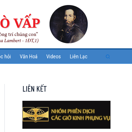
Search
c hỏi
Văn Hoá
Videos
Liên Lạc
LIÊN KẾT