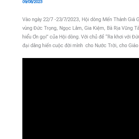
09/08/2023
Vào ngày 22/7 -23/7/2023, Hội dòng Mến Thánh Giá G
vùng Đức Trọng, Ngọc Lâm, Gia Kiệm, Bà Rịa Vũng Tàu
hiểu Ơn gọi” của Hội dòng. Với chủ đề “Ra khơi với Đ
đại dâng hiến cuộc đời mình cho Nước Trời, cho Giáo 