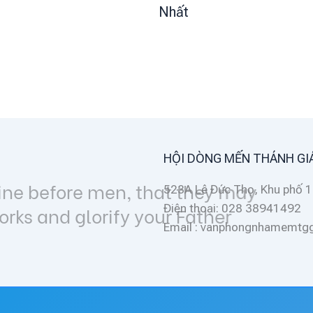
Nhất
HỘI DÒNG MẾN THÁNH GI
n, that they may
523A Lê Đức Thọ, Khu phố 1
Điện thoại: 028 38941492
y your Father
Email : vanphongnhamemt