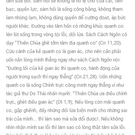
tâm sửa đổi. Sám hối sẽ không là nô lệ cho của cải, tiền
bạc, quyền lực; sám hối là sống công bằng, không tham
lam nhũng lạm, không dùng quyền để cưỡng đoạt, áp bức
người khác. Đường vào tâm hồn có những khúc quanh co:
lén lút sống trong vòng tội lỗi, dối lừa. Sách Cách Ngôn có
dạy “Thiên Chúa ghê tởm tâm địa quanh co” (Cn 11,20).
Cứu cánh của kẻ quanh co là gian ác, cho nên cần phải
uốn nắn lòng mình thẳng ngay như sách Cách Ngôn nói:
“Đường lối của kẻ gian ác thì quanh co, hành động của
người trong sạch thì ngay thẳng” (Cn 21,28). Uốn những
quanh co là sống Chính trực công minh ngay thẳng ví như
tác giả thư Do Thái nhấn mạnh: “Thiên Chúa ưa điều chính
trực, ghét điều gian ác” (Dt 1,9); Nếu lòng còn mãi quanh
co, gập ghềnh, đầy những dối lừa biện minh cho những sai
trái của mình… thì làm sao mà sửa đổi được!. Nếu không
nhìn nhận mình sai lỗi thì làm sao có lòng thật tâm sửa lỗi.