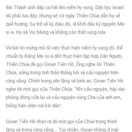
Bài Thánh vịnh đáp ca hát lên niềm hy vọng. Dân tộc Israel
dù phải lưu đầy, nhưng sẽ có ngày Thiên Chúa dẫn họ về
quê hương. Sự trở về kỳ diệu đó, là khởi đầu kỷ nguyên Me-
si-a. Họ sẽ Vui Mừng và không còn thất vọng nữa.
Và bài tin mừng mô tả việc thực hiện niềm hy vọng đó. Để
chuẩn bị Đấng Me-si-a đến thực hiện tập hợp Dân Người,
Thiên Chúa đã gọi Gioan Tiền Hô. Ông nghe lời Thiên
Chúa, sống trong tinh thần thống hối và cầu nguyện trên
rừng vắng. Chính trong yên lặng và bình an, Gioan Tiền Hô
nghe lời mời gọi của Thiên Chúa: “Khi cầu nguyện, hãy vào
phòng đóng cửa lại và cầu nguyện cùng Cha của anh em,
Đấng hiện diện nơi kín đáo”.
Gioan Tiền Hô nhận ra lời mời gọi của Chúa trong thinh
lặng và trong rừng vắng… Tuy nhiên, Gioan không ở mãi