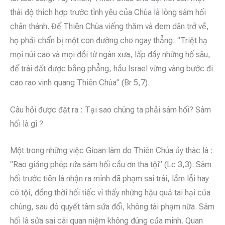
thái độ thích hợp trước tình yêu của Chúa là lòng sám hối
chân thành. Để Thiên Chúa viếng thăm và đem dân trở về,
họ phải chẩn bị một con đường cho ngay thẳng: “Triệt hạ
mọi núi cao và mọi đồi từ ngàn xưa, lấp đầy những hố sâu,
để trái đất được bằng phẳng, hầu Israel vững vàng bước đi
cao rao vinh quang Thiên Chúa” (Br 5,7).
Câu hỏi được đặt ra : Tại sao chúng ta phải sám hối? Sám
hối là gì ?
Một trong những việc Gioan làm do Thiên Chúa ủy thác là :
“Rao giảng phép rửa sám hối cầu ơn tha tội” (Lc 3,3). Sám
hối trước tiên là nhận ra mình đã phạm sai trái, lầm lỗi hay
có tội, đồng thời hối tiếc vì thấy những hậu quả tai hại của
chúng, sau đó quyết tâm sửa đổi, không tái phạm nữa. Sám
hối là sửa sai cái quan niệm không đúng của mình. Quan