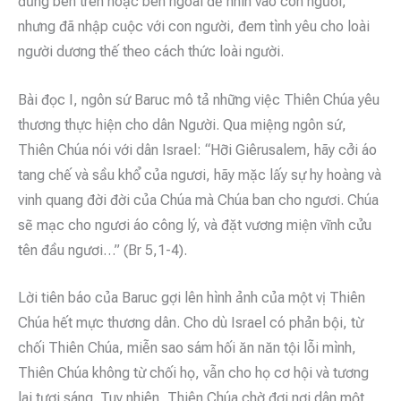
đứng bên trên hoặc bên ngoài để nhìn vào con người,
nhưng đã nhập cuộc với con người, đem tình yêu cho loài
người dương thế theo cách thức loài người.
Bài đọc I, ngôn sứ Baruc mô tả những việc Thiên Chúa yêu
thương thực hiện cho dân Người. Qua miệng ngôn sứ,
Thiên Chúa nói với dân Israel: “Hỡi Giêrusalem, hãy cởi áo
tang chế và sầu khổ của ngươi, hãy mặc lấy sự hy hoàng và
vinh quang đời đời của Chúa mà Chúa ban cho ngươi. Chúa
sẽ mạc cho ngươi áo công lý, và đặt vương miện vĩnh cửu
tên đầu ngươi…” (Br 5,1-4).
Lời tiên báo của Baruc gợi lên hình ảnh của một vị Thiên
Chúa hết mực thương dân. Cho dù Israel có phản bội, từ
chối Thiên Chúa, miễn sao sám hối ăn năn tội lỗi mình,
Thiên Chúa không từ chối họ, vẫn cho họ cơ hội và tương
lai tươi sáng. Tuy nhiên, Thiên Chúa chờ đợi nơi dân một