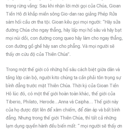
trong rừng vắng: Sau khi nhận lời mời gọi của Chúa, Gioan
Tiền Hô đi khắp miền sông Gio-dan rao giảng Phép Rửa
sám hối cầu ơn tha tội. Gioan kêu gọi mọi người: “Hãy sửa
đường Chúa cho ngay thẳng, hãy lấp mọi hố sâu và hãy bạt
mọi núi dồi, con đường cong queo hãy làm cho ngay thẳng,
con đường gồ ghề hãy san cho phẳng. Và mọi người sẽ
thấy ơn cứu độ của Thiên Chúa”.
Trong một thế giới có những hố sâu cách biệt giữa dân và
tầng lớp cán bộ, người kito chúng ta cần phải tôn trọng sự
bình đẳng trước mặt Thiên Chúa. Thời kỳ của Gioan Tiền
Hô lúc đó, có một thế giới hoàn toàn khác, thế giới của
Tiberio, Philato, Herode…Anna và Caipha… Thế giới này
của họ được đặt lên để xâm chiếm, để đàn áp và bất bình
đẳng. Nhưng trong thế giới Thiên Chúa, thì tất cả những
lạm dụng quyền hành đều biến mất: “ mọi người sẽ thấy ơn