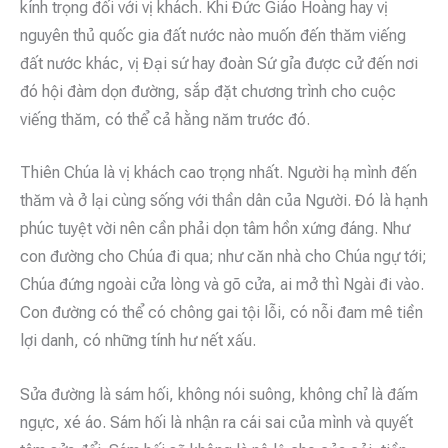
kính trọng đối với vị khách. Khi Đức Giáo Hoàng hay vị
nguyên thủ quốc gia đất nước nào muốn đến thăm viếng
đất nước khác, vị Đại sứ hay đoàn Sứ gỉa được cử đến nơi
đó hội đàm dọn đường, sắp đặt chương trình cho cuộc
viếng thăm, có thể cả hằng năm trước đó.
Thiên Chúa là vị khách cao trọng nhất. Người hạ mình đến
thăm và ở lại cùng sống với thần dân của Người. Đó là hạnh
phúc tuyệt vời nên cần phải dọn tâm hồn xứng đáng. Như
con đường cho Chúa đi qua; như căn nhà cho Chúa ngự tới;
Chúa đứng ngoài cửa lòng và gõ cửa, ai mở thì Ngài đi vào.
Con đường có thể có chông gai tội lỗi, có nỗi đam mê tiền
lợi danh, có những tính hư nết xấu.
Sửa đường là sám hối, không nói suông, không chỉ là đấm
ngực, xé áo. Sám hối là nhận ra cái sai của mình và quyết