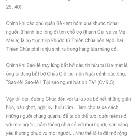
25, 40).
Chính khi các chủ quán Bê-lem hôm xưa khước từ hai
người lữ hành lạc lõng đi tìm chỗ trọ (thánh Giu-se và Mẹ
Maria) là họ trực tiếp khước từ Thiên Chúa nên Ngôi hai
Thiên Chúa phải chịu sinh ra trong hang lừa máng cỏ.
Chính khi Sao-lê truy lùng bắt bớ các tín hữu tại Đa-mát là
ông ta đang bắt bớ Chúa Giê-su, nên Ngài cảnh cáo ông:
“Sao-lê! Sao-lê ! Tại sao ngươi bắt bớ Ta? (Cv 9,5).
Vậy thì dọn đường Chúa đến với ta là xoá bỏ hết những giận
hờn, oán ghét, nghi kỵ, hiểu lầm… làm cho ta xa cách
những người chung quanh, để ta có thể tươi cười niềm nở
với mọi người, cảm thông chia sẻ với mọi người, sẵn sàng
yêu thương phục vụ mọi người… Như thế là ta đã mở rộng