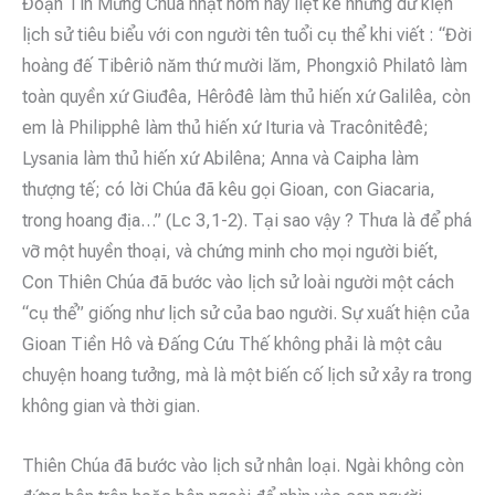
Đoạn Tin Mừng Chúa nhật hôm nay liệt kê những dữ kiện
lịch sử tiêu biểu với con người tên tuổi cụ thể khi viết : “Đời
hoàng đế Tibêriô năm thứ mười lăm, Phongxiô Philatô làm
toàn quyền xứ Giuđêa, Hêrôđê làm thủ hiến xứ Galilêa, còn
em là Philipphê làm thủ hiến xứ Ituria và Tracônitêđê;
Lysania làm thủ hiến xứ Abilêna; Anna và Caipha làm
thượng tế; có lời Chúa đã kêu gọi Gioan, con Giacaria,
trong hoang địa…” (Lc 3,1-2). Tại sao vậy ? Thưa là để phá
vỡ một huyền thoại, và chứng minh cho mọi người biết,
Con Thiên Chúa đã bước vào lịch sử loài người một cách
“cụ thể” giống như lịch sử của bao người. Sự xuất hiện của
Gioan Tiền Hô và Đấng Cứu Thế không phải là một câu
chuyện hoang tưởng, mà là một biến cố lịch sử xảy ra trong
không gian và thời gian.
Thiên Chúa đã bước vào lịch sử nhân loại. Ngài không còn