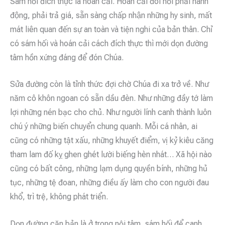
Sám hối đích thực là hoán cải. Hoán cải đòi hỏi phải hành
động, phải trả giá, sẵn sàng chấp nhận những hy sinh, mất
mát liên quan đến sự an toàn và tiện nghi của bản thân. Chỉ
có sám hối và hoán cải cách đích thực thì mới dọn đường
tâm hồn xứng đáng để đón Chúa.
Sửa đường còn là tỉnh thức đợi chờ Chúa đi xa trở về. Như
năm cô khôn ngoan có sẵn dầu đèn. Như những đầy tớ làm
lợi những nén bạc cho chủ. Như người lính canh thành luôn
chú ý những biến chuyển chung quanh. Mỗi cá nhân, ai
cũng có những tật xấu, những khuyết điểm, vị kỷ kiêu căng
tham lam đố kỵ ghen ghét lười biếng hèn nhát… Xã hội nào
cũng có bất công, những lạm dụng quyền bính, những hủ
tục, những tệ đoan, những điều ấy làm cho con người đau
khổ, trì trệ, không phát triển.
Dọn đường căn bản là ở trong nội tâm, sám hối để canh