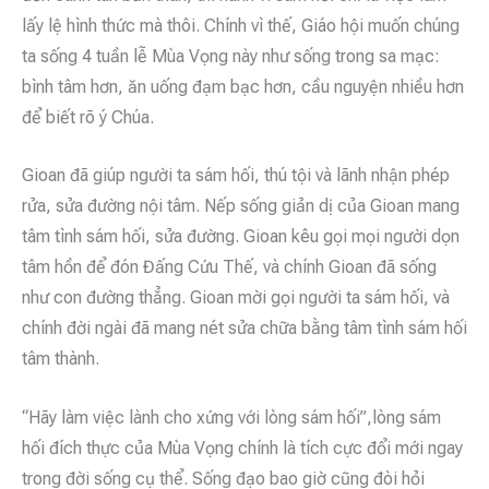
lấy lệ hình thức mà thôi. Chính vì thế, Giáo hội muốn chúng
ta sống 4 tuần lễ Mùa Vọng này như sống trong sa mạc:
bình tâm hơn, ăn uống đạm bạc hơn, cầu nguyện nhiều hơn
để biết rõ ý Chúa.
Gioan đã giúp người ta sám hối, thú tội và lãnh nhận phép
rửa, sửa đường nội tâm. Nếp sống giản dị của Gioan mang
tâm tình sám hối, sửa đường. Gioan kêu gọi mọi người dọn
tâm hồn để đón Đấng Cứu Thế, và chính Gioan đã sống
như con đường thẳng. Gioan mời gọi người ta sám hối, và
chính đời ngài đã mang nét sửa chữa bằng tâm tình sám hối
tâm thành.
“Hãy làm việc lành cho xứng với lòng sám hối”,lòng sám
hối đích thực của Mùa Vọng chính là tích cực đổi mới ngay
trong đời sống cụ thể. Sống đạo bao giờ cũng đòi hỏi