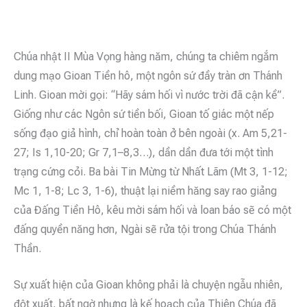
Chúa nhật II Mùa Vọng hàng năm, chúng ta chiêm ngắm
dung mạo Gioan Tiền hô, một ngôn sứ đầy tràn ơn Thánh
Linh. Gioan mời gọi: “Hãy sám hối vì nước trời đã cận kề”.
Giống như các Ngôn sứ tiền bối, Gioan tố giác một nếp
sống đạo giả hình, chỉ hoàn toàn ở bên ngoài (x. Am 5,21-
27; Is 1,10-20; Gr 7,1–8,3…), dần dần đưa tới một tình
trạng cứng cỏi. Ba bài Tin Mừng từ Nhất Lãm (Mt 3, 1-12;
Mc 1, 1-8; Lc 3, 1-6), thuật lại niềm hăng say rao giảng
của Đấng Tiền Hô, kêu mời sám hối và loan báo sẽ có một
đấng quyền năng hơn, Ngài sẽ rửa tội trong Chúa Thánh
Thần.
Sự xuất hiện của Gioan không phải là chuyện ngẫu nhiên,
đột xuất, bất ngờ nhưng là kế hoạch của Thiên Chúa đã