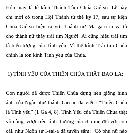
Hôm nay là lễ kính Thánh Tâm Chúa Giê-su. Lễ này
chỉ mới có trong Hội Thánh từ thế kỷ 17, sau sự kiện
Chúa Giê-su hiện ra với Thánh nữ Ma-ga-ri-ta và tỏ
cho thánh nữ thấy trái tim Người. Ai cũng hiểu trái tim
là biểu tượng của Tình yêu. Vì thế kính Trái tim Chúa
chính là tôn kính Tình yêu của Chúa.
1) TÌNH YÊU CỦA THIÊN CHÚA THẬT BAO LA:
Con người đã được Thiên Chúa dựng nên giống hình
ảnh của Ngài như thánh Gio-an đã viết : “Thiên Chúa
là Tình yêu” (1 Ga 4, 8). Tình Yêu của Thiên Chúa thật
vô cùng, vượt trên tình thương của cha mẹ đối với con
cái, như Ngôn sứ I-sai-a đã tuyên sấm: “Có phụ nữ nào