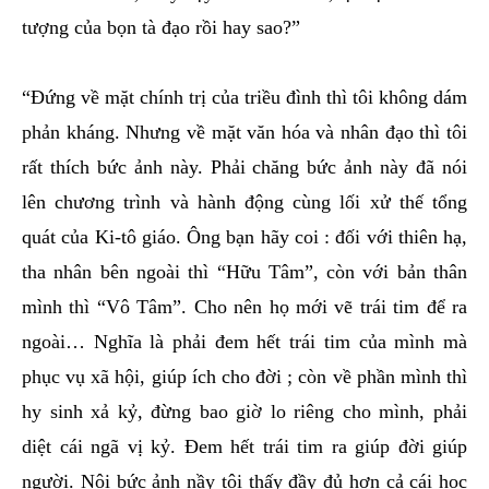
tượng của bọn tà đạo rồi hay sao?”
“Đứng về mặt chính trị của triều đình thì tôi không dám
phản kháng. Nhưng về mặt văn hóa và nhân đạo thì tôi
rất thích bức ảnh này. Phải chăng bức ảnh này đã nói
lên chương trình và hành động cùng lối xử thế tổng
quát của Ki-tô giáo. Ông bạn hãy coi : đối với thiên hạ,
tha nhân bên ngoài thì “Hữu Tâm”, còn với bản thân
mình thì “Vô Tâm”. Cho nên họ mới vẽ trái tim để ra
ngoài… Nghĩa là phải đem hết trái tim của mình mà
phục vụ xã hội, giúp ích cho đời ; còn về phần mình thì
hy sinh xả kỷ, đừng bao giờ lo riêng cho mình, phải
diệt cái ngã vị kỷ. Đem hết trái tim ra giúp đời giúp
người. Nội bức ảnh nầy tôi thấy đầy đủ hơn cả cái học