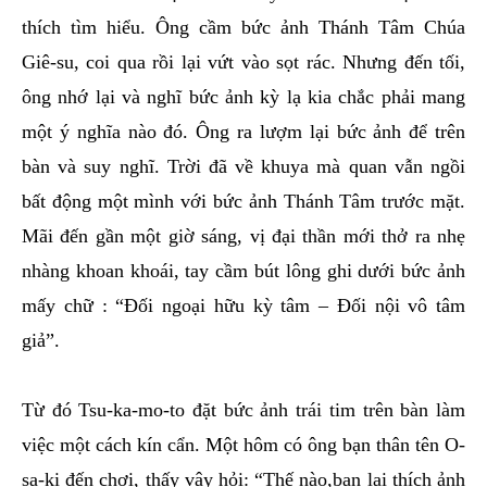
thích tìm hiểu. Ông cầm bức ảnh Thánh Tâm Chúa
Giê-su, coi qua rồi lại vứt vào sọt rác. Nhưng đến tối,
ông nhớ lại và nghĩ bức ảnh kỳ lạ kia chắc phải mang
một ý nghĩa nào đó. Ông ra lượm lại bức ảnh để trên
bàn và suy nghĩ. Trời đã về khuya mà quan vẫn ngồi
bất động một mình với bức ảnh Thánh Tâm trước mặt.
Mãi đến gần một giờ sáng, vị đại thần mới thở ra nhẹ
nhàng khoan khoái, tay cầm bút lông ghi dưới bức ảnh
mấy chữ : “Đối ngoại hữu kỳ tâm – Đối nội vô tâm
giả”.
Từ đó Tsu-ka-mo-to đặt bức ảnh trái tim trên bàn làm
việc một cách kín cẩn. Một hôm có ông bạn thân tên O-
sa-ki đến chơi, thấy vậy hỏi: “Thế nào,bạn lại thích ảnh