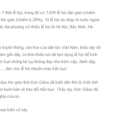
 7.966 lễ hội; trong đó có 7.039 lễ hội dân gian (chiếm
 tôn giáo (chiếm 6,28%), 10 lễ hội du nhập từ nước ngoài
ác địa phương có nhiều lễ hội là Hà Nội, Bắc Ninh, Hà
 truyền thống, văn hóa của dân tộc Việt Nam. Điều này rất
 năm gần đây, có khá nhiều nơi đã lạm dụng lễ hội để kinh
ột loạt những hệ lụy không đẹp như trộm cắp, đánh đập,
ng…, làm cho lễ hội nhuốm màu trần tục!
đạo tôn giáo thời Đức Giêsu đã biến đền thờ là chốn linh
nơi buôn bán và trao đổi tiền bạc. Thấy vậy, Đức Giêsu đã
ghĩa của nó.
sau biến cố này.