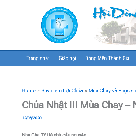
Skip
to
content
Trang nhất
Giáo hội
Dòng Mến Thánh Giá
Home
Suy niệm Lời Chúa
Mùa Chay và Phục si
Chúa Nhật III Mùa Chay –
12/03/2020
Nhà Cha Tôi là nhà cầu nguyện