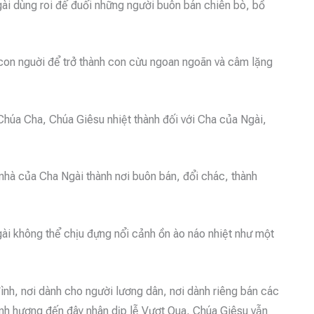
Ngài dùng roi để đuổi những người buôn bán chiên bò, bồ
a con nguời để trở thành con cừu ngoan ngoãn và câm lặng
Chúa Cha, Chúa Giêsu nhiệt thành đối với Cha của Ngài,
 nhà của Cha Ngài thành nơi buôn bán, đổi chác, thành
gài không thể chịu đựng nổi cảnh ồn ào náo nhiệt như một
đình, nơi dành cho người lương dân, nơi dành riêng bán các
ành hương đến đây nhân dịp lễ Vượt Qua, Chúa Giêsu vẫn