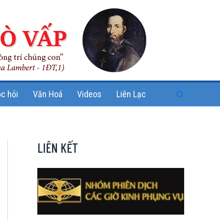
Search
c hỏi
Văn Hoá
Videos
Liên Lạc
LIÊN KẾT