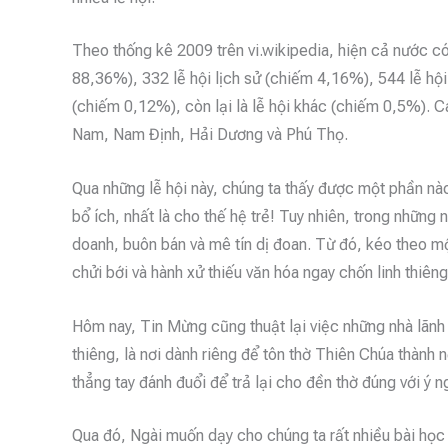
Theo thống kê 2009 trên vi.wikipedia, hiện cả nước có
88,36%), 332 lễ hội lịch sử (chiếm 4,16%), 544 lễ hội
(chiếm 0,12%), còn lại là lễ hội khác (chiếm 0,5%). C
Nam, Nam Định, Hải Dương và Phú Thọ.
Qua những lễ hội này, chúng ta thấy được một phần nào
bổ ích, nhất là cho thế hệ trẻ! Tuy nhiên, trong những
doanh, buôn bán và mê tín dị đoan. Từ đó, kéo theo m
chửi bới và hành xử thiếu văn hóa ngay chốn linh thiê
Hôm nay, Tin Mừng cũng thuật lại việc những nhà lãnh 
thiêng, là nơi dành riêng để tôn thờ Thiên Chúa thành 
thẳng tay đánh đuổi để trả lại cho đền thờ đúng với ý n
Qua đó, Ngài muốn dạy cho chúng ta rất nhiều bài học 