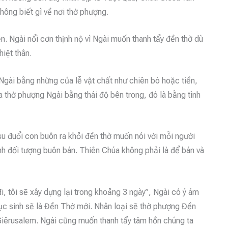
hông biết gì về nơi thờ phượng.
n. Ngài nổi cơn thịnh nộ vì Ngài muốn thanh tẩy đền thờ dù
hiệt thân.
Ngài bằng những của lễ vật chất như chiên bò hoặc tiền,
 ta thờ phượng Ngài bằng thái độ bên trong, đó là bằng tình
u đuổi con buôn ra khỏi đền thờ muốn nói với mỗi người
nh đối tượng buôn bán. Thiên Chúa không phải là để bán và
i, tôi sẽ xây dựng lại trong khoảng 3 ngày”, Ngài có ý ám
hục sinh sẽ là Đền Thờ mới. Nhân loại sẽ thờ phượng Đền
ờ Giêrusalem. Ngài cũng muốn thanh tẩy tâm hồn chúng ta