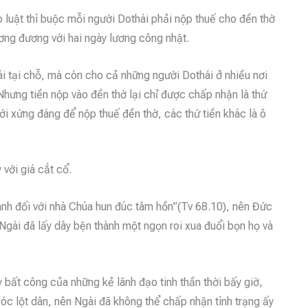
o luật thì buộc mỗi người Dothái phải nộp thuế cho đền thờ
tương đương với hai ngày lương công nhật.
ái tại chỗ, mà còn cho cả những người Dothái ở nhiều nơi
Nhưng tiền nộp vào đền thờ lại chỉ được chấp nhận là thứ
mới xứng đáng để nộp thuế đền thờ, các thứ tiền khác là ô
y với giá cắt cổ.
nh đối với nhà Chúa hun đúc tâm hồn”(Tv 68.10), nên Đức
Ngài đã lấy dây bện thành một ngọn roi xua đuổi bọn họ và
 bất công của những kẻ lãnh đạo tinh thần thời bấy giờ,
bóc lột dân, nên Ngài đã không thể chấp nhận tình trạng ấy