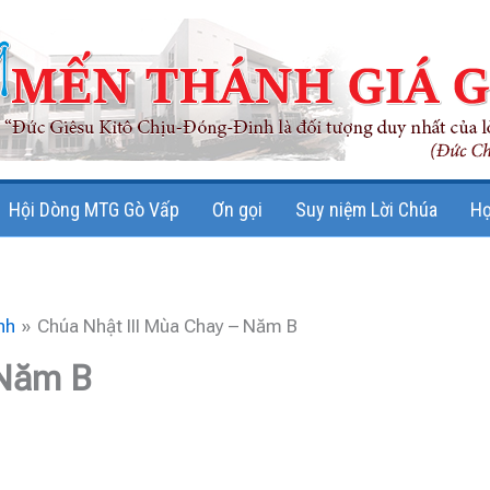
Hội Dòng MTG Gò Vấp
Ơn gọi
Suy niệm Lời Chúa
Họ
nh
Chúa Nhật III Mùa Chay – Năm B
 Năm B