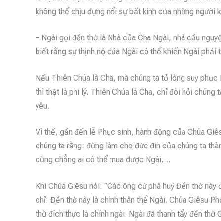
không thể chịu đựng nổi sự bất kính của những người k
– Ngài gọi đền thờ là Nhà của Cha Ngài, nhà cầu nguyệ
biết rằng sự thịnh nộ của Ngài có thể khiến Ngài phải t
Nếu Thiên Chúa là Cha, mà chúng ta tỏ lòng suy phục 
thì thật là phi lý. Thiên Chúa là Cha, chỉ đòi hỏi chúng
yêu.
Vì thế, gần đến lễ Phục sinh, hành động của Chúa Giês
chúng ta rằng: đừng làm cho đức đin của chúng ta thà
cũng chẳng ai có thể mua được Ngài….
Khi Chúa Giêsu nói: “Các ông cứ phá huỷ Đền thờ này đ
chỉ: Đền thờ này là chính thân thể Ngài. Chúa Giêsu P
thờ đích thực là chính ngài. Ngài đã thanh tẩy đền th