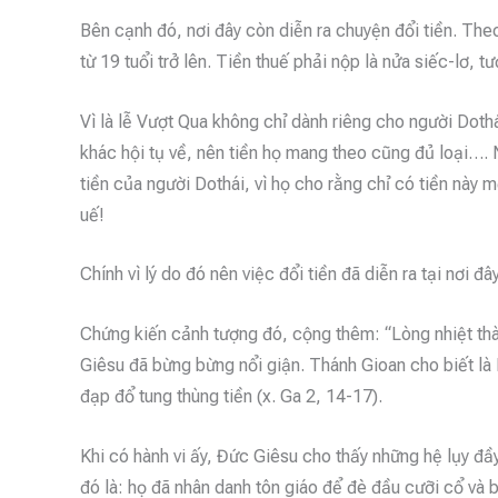
Bên cạnh đó, nơi đây còn diễn ra chuyện đổi tiền. The
từ 19 tuổi trở lên. Tiền thuế phải nộp là nửa siếc-lơ, 
Vì là lễ Vượt Qua không chỉ dành riêng cho người Doth
khác hội tụ về, nên tiền họ mang theo cũng đủ loại…. 
tiền của người Dothái, vì họ cho rằng chỉ có tiền này 
uế!
Chính vì lý do đó nên việc đổi tiền đã diễn ra tại nơi đâ
Chứng kiến cảnh tượng đó, cộng thêm: “Lòng nhiệt thà
Giêsu đã bừng bừng nổi giận. Thánh Gioan cho biết là 
đạp đổ tung thùng tiền (x. Ga 2, 14-17).
Khi có hành vi ấy, Đức Giêsu cho thấy những hệ lụy đầy
đó là: họ đã nhân danh tôn giáo để đè đầu cưỡi cổ và 