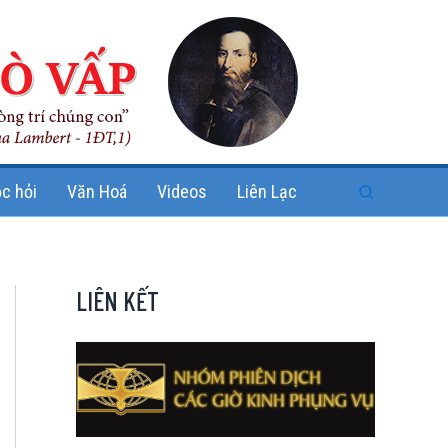
Search
c hỏi
Văn Hoá
Videos
Liên Lạc
LIÊN KẾT