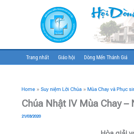
Skip
to
content
Trang nhất
Giáo hội
Dòng Mến Thánh Giá
Home
Suy niệm Lời Chúa
Mùa Chay và Phục si
Chúa Nhật IV Mùa Chay –
21/03/2020
Hòa giải v