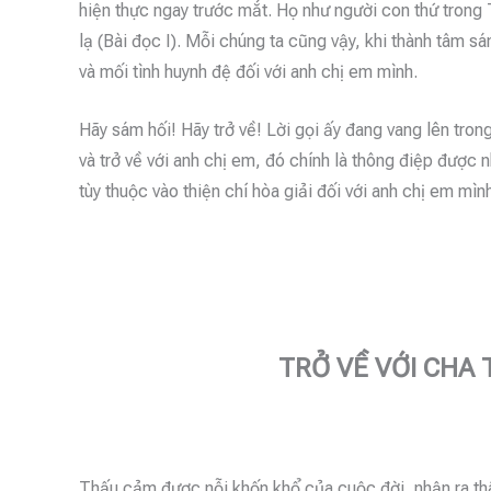
hiện thực ngay trước mắt. Họ như người con thứ trong
lạ (Bài đọc I). Mỗi chúng ta cũng vậy, khi thành tâm sá
và mối tình huynh đệ đối với anh chị em mình.
Hãy sám hối! Hãy trở về! Lời gọi ấy đang vang lên tron
và trở về với anh chị em, đó chính là thông điệp đượ
tùy thuộc vào thiện chí hòa giải đối với anh chị em mìn
TRỞ VỀ VỚI CHA 
Thấu cảm được nỗi khốn khổ của cuộc đời, nhận ra thâ