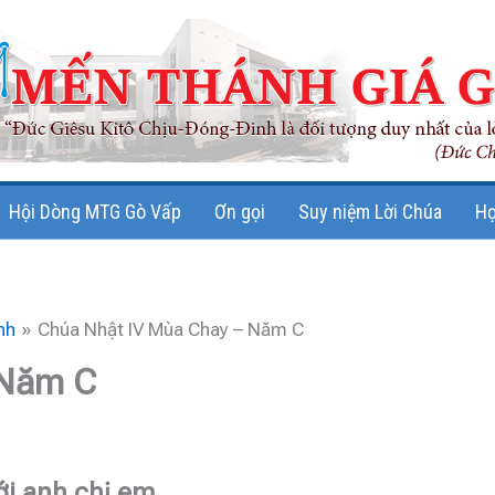
Hội Dòng MTG Gò Vấp
Ơn gọi
Suy niệm Lời Chúa
Họ
nh
Chúa Nhật IV Mùa Chay – Năm C
 Năm C
ới anh chị em