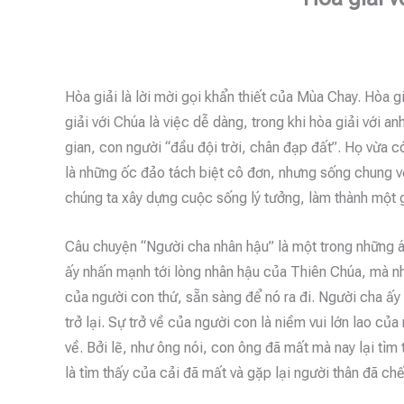
Hòa giải là lời mời gọi khẩn thiết của Mùa Chay. Hòa gi
giải với Chúa là việc dễ dàng, trong khi hòa giải với 
gian, con người “đầu đội trời, chân đạp đất”. Họ vừa c
là những ốc đảo tách biệt cô đơn, nhưng sống chung vớ
chúng ta xây dựng cuộc sống lý tưởng, làm thành một g
Câu chuyện “Người cha nhân hậu” là một trong những á
ấy nhấn mạnh tới lòng nhân hậu của Thiên Chúa, mà nhâ
của người con thứ, sẵn sàng để nó ra đi. Người cha ấ
trở lại. Sự trở về của người con là niềm vui lớn lao c
về. Bởi lẽ, như ông nói, con ông đã mất mà nay lại tìm
là tìm thấy của cải đã mất và gặp lại người thân đã ch