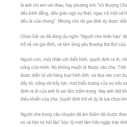
là anh chị em với nhau; hay phương trời “Vô thượng C
đều bình đẳng, đều giác ngộ sự thật; ngay cả một xã h
đều là của chung”. Nhưng cho dù gia đình ấy được diễn 
Chúa Giê-su đã dùng dụ ngôn “Người cha nhân hậu” để
trở về với gia đình, và tấm lòng yêu thương tha thứ củ
Người con, một nhân vật điển hình, quyết định ra đi, rời
sống của mình. Nó không muốn lệ thuộc vào cha. Tình
được diễn tả với hàng loạt hình ảnh: sa đọa vào con đư
đầy tớ; sống với bầy lợn, một biểu tượng của sự xấu 
định ra đi của anh là sai lầm trầm trọng. Nay anh dứt kh
điều khiển của cha. Quyết định trở về ấy là lựa chọn k
Người cha trong câu chuyện đã âm thầm dõi bước theo 
nó và hôn nó hồi lâu” bộc lộ một tâm hồn ngập tràn tình