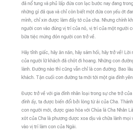
đã nổ tung và phủ lấp đứa con lạc bước nay đang trong
những gì đã qua và chỉ còn biết một đứa con yếu ớt đ
mình, chỉ xin được làm đầy tớ của cha. Nhưng chính khi
người con vào đúng vị trí của nó, vị trí của một người 
bữa tiệc mừng đón người con trở về.
Hãy tỉnh giấc, hãy ăn năn, hãy sám hối, hãy trở về! Lời
của người lữ khách đã chót đi hoang. Những con đường,
lành. Đường nào thì cũng vẫn chỉ là con đường. Bao lâu
khách. Tận cuối con đường ta mới tới một gia đình yên
Được trở về với gia đình nhân loại trong sự che trở của
đình ấy, ta được biến đổi bởi lòng từ ái của Cha. Thán
con người mới, được giao hòa với Chúa là Cha Nhân Là
xót của Cha là phương dược xoa dịu và chữa lành mọi 
vào vị trí làm con của Ngài.