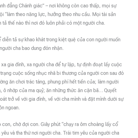
hánh đẳng Chánh giác” – nơi không còn cao thấp, mọi sự
ội “làm theo năng lực, hưởng theo nhu cầu. Mọi tài sản
tả thế nào thì nơi đó luôn phải có một người cha.
 diễn tả sự khao khát trong kiệt quệ của con người muốn
a người cha bao dung đón nhận.
 xa gia đình, xa người cha để tự lập, tự định đoạt lấy cuộc
 trạng cuộc sống nhục nhã bi thương của người con sau đó
ờng ăn chơi trác táng, phung phí hết tiền của; làm người
xa, ô nhớp của ma quỷ; ăn những thức ăn cặn bã… Quyết
oát trở về với gia đình, về với cha mình và đặt mình dưới sự
hôn ngoan.
con, chờ đợi con. Giây phút “chạy ra ôm choàng lấy cổ
 yêu và tha thứ nơi người cha. Trái tim yêu của người cha