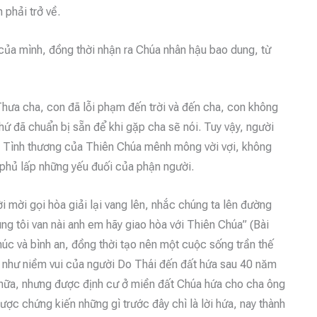
 phải trở về.
của mình, đồng thời nhận ra Chúa nhân hậu bao dung, từ
 “Thưa cha, con đã lỗi phạm đến trời và đến cha, con không
hứ đã chuẩn bị sẵn để khi gặp cha sẽ nói. Tuy vậy, người
ị. Tình thương của Thiên Chúa mênh mông vời vợi, không
phủ lấp những yếu đuối của phận người.
 mời gọi hòa giải lại vang lên, nhắc chúng ta lên đường
úng tôi van nài anh em hãy giao hòa với Thiên Chúa” (Bài
húc và bình an, đồng thời tạo nên một cuộc sống trần thế
h như niềm vui của người Do Thái đến đất hứa sau 40 năm
 nữa, nhưng được định cư ở miền đất Chúa hứa cho cha ông
c chứng kiến những gì trước đây chì là lời hứa, nay thành