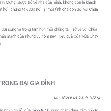
 Tin Mừng, được trở về nhà của mình, không còn là khách
m hối, chúng ta được nối lại mối tình cha con đối với Chúa
g đời sống và trong tâm hồn mỗi chúng ta. Trở về với Chúa
c nhấn mạnh của Phụng vụ hôm nay. Hiệu quả của Mùa Chay
h
TRONG ĐẠI GIA ĐÌNH
Lm. Giuse Lê Danh Tường
n phận tội lỗi của mình trước dung nhan Chúa, tâm hồn tôi