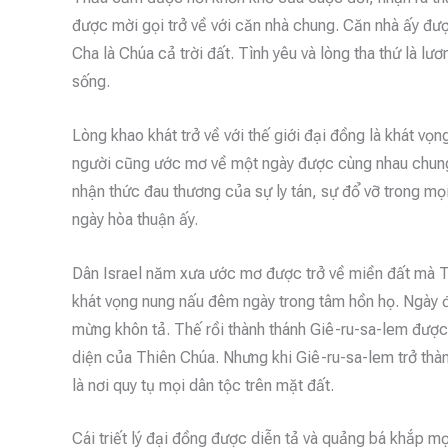
được mời gọi trở về với căn nhà chung. Căn nhà ấy đượ
Cha là Chúa cả trời đất. Tình yêu và lòng tha thứ là l
sống.
Lòng khao khát trở về với thế giới đại đồng là khát vọ
người cũng ước mơ về một ngày được cùng nhau chung s
nhận thức đau thương của sự ly tán, sự đổ vỡ trong m
ngày hòa thuận ấy.
Dân Israel năm xưa ước mơ được trở về miền đất mà Thi
khát vọng nung nấu đêm ngày trong tâm hồn họ. Ngày 
mừng khôn tả. Thế rồi thành thánh Giê-ru-sa-lem được d
diện của Thiên Chúa. Nhưng khi Giê-ru-sa-lem trở thàn
là nơi quy tụ mọi dân tộc trên mặt đất.
Cái triết lý đại đồng được diễn tả và quảng bá khắp mọi