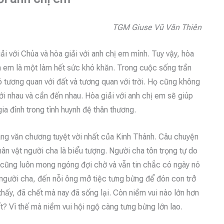
TGM Giuse Vũ Văn Thiên
ải với Chúa và hòa giải với anh chị em mình. Tuy vậy, hòa
anh em là một làm hết sức khó khăn. Trong cuộc sống trần
ó tương quan với đất và tương quan với trời. Họ cũng không
i nhau và cần đến nhau. Hòa giải với anh chị em sẽ giúp
ia đình trong tình huynh đệ thân thương.
ng văn chương tuyệt vời nhất của Kinh Thánh. Câu chuyện
n vật người cha là biểu tượng. Người cha tôn trọng tự do
y cũng luôn mong ngóng đợi chờ và vẫn tin chắc có ngày nó
ủa người cha, đến nỗi ông mở tiệc tưng bừng để đón con trở
 thấy, đã chết mà nay đã sống lại. Còn niềm vui nào lớn hơn
ết? Vì thế mà niềm vui hội ngộ càng tưng bừng lớn lao.