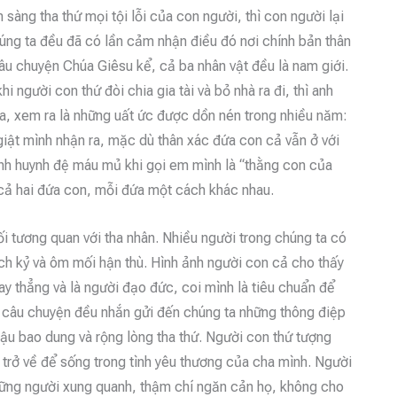
sàng tha thứ mọi tội lỗi của con người, thì con người lại
úng ta đều đã có lần cảm nhận điều đó nơi chính bản thân
âu chuyện Chúa Giêsu kể, cả ba nhân vật đều là nam giới.
i người con thứ đòi chia gia tài và bỏ nhà ra đi, thì anh
Cha, xem ra là những uất ức được dồn nén trong nhiều năm:
iật mình nhận ra, mặc dù thân xác đứa con cả vẫn ở với
ình huynh đệ máu mủ khi gọi em mình là “thằng con của
 cả hai đứa con, mỗi đứa một cách khác nhau.
i tương quan với tha nhân. Nhiều người trong chúng ta có
ch kỷ và ôm mối hận thù. Hình ảnh người con cả cho thấy
gay thẳng và là người đạo đức, coi mình là tiêu chuẩn để
g câu chuyện đều nhắn gửi đến chúng ta những thông điệp
ậu bao dung và rộng lòng tha thứ. Người con thứ tượng
y trở về để sống trong tình yêu thương của cha mình. Người
hững người xung quanh, thậm chí ngăn cản họ, không cho