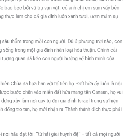
c bao bọc bởi vũ trụ vạn vật, có anh chị em sum vầy bên
ương thực làm cho cả gia đình luôn xanh tươi, ươm mầm sự
ng sâu thẳm trong mỗi con người. Dù ở phương trời nào, con
ống trong một gia đình nhân loại hòa thuận. Chính cái
ọi tương quan đã kéo con người hướng về bình minh của
ên Chúa đã hứa ban với tổ tiên họ. Đất hứa ấy luôn là nỗi
được bước chân vào miền đất hứa mang tên Canaan, họ vui
ựng xây làm nơi quy tụ đại gia đình Israel trong sự hiện
h đống tro tàn, họ mới nhận ra Thành thánh đích thực phải
 nơi hầu đạt tới: “tứ hải giai huynh đệ” – tất cả mọi người