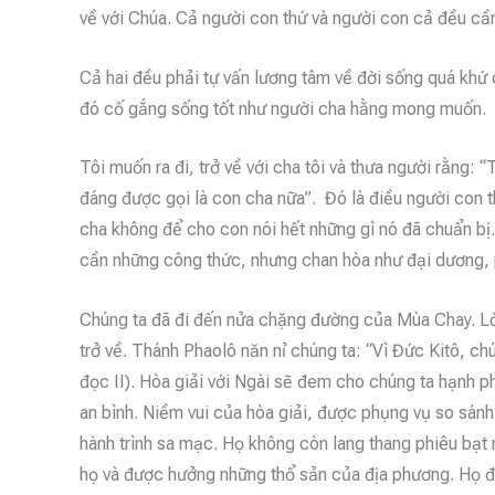
về với Chúa. Cả người con thứ và người con cả đều cần
Cả hai đều phải tự vấn lương tâm về đời sống quá khứ 
đó cố gắng sống tốt như người cha hằng mong muốn.
Tôi muốn ra đi, trở về với cha tôi và thưa người rằng:
đáng được gọi là con cha nữa”. Đó là điều người con t
cha không để cho con nói hết những gì nó đã chuẩn b
cần những công thức, nhưng chan hòa như đại dương, 
Chúng ta đã đi đến nửa chặng đường của Mùa Chay. Lời
trở về. Thánh Phaolô năn nỉ chúng ta: “Vì Đức Kitô, ch
đọc II). Hòa giải với Ngài sẽ đem cho chúng ta hạnh p
an bình. Niềm vui của hòa giải, được phụng vụ so sán
hành trình sa mạc. Họ không còn lang thang phiêu bạt
họ và được hưởng những thổ sản của địa phương. Họ đượ