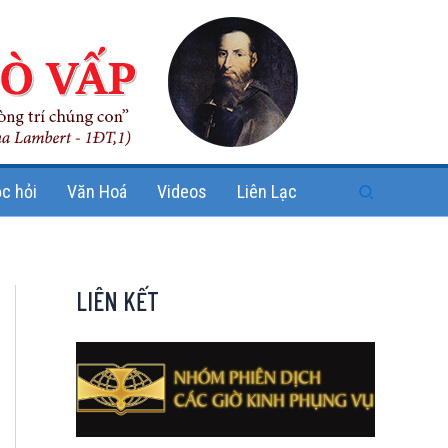
Search
c hỏi
Văn Hoá
Videos
Liên Lạc
LIÊN KẾT