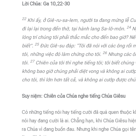
Lời Chúa: Ga 10,22-30
22
Khi ấy, ở Giê-ru-sa-lem, người ta đang mừng lễ C
24
đi lại lại trong đền thờ, tại hành lang Sa-lô-môn.
Ng
lòng trí chúng tôi phải thắc mắc cho đến bao giờ? Nếu
25
biết”.
Đức Giê-su đáp: “Tôi đã nói với các ông rồi
26
tôi, những việc đó làm chứng cho tôi.
Nhưng các ôn
27
tôi.
Chiên của tôi thì nghe tiếng tôi; tôi biết chúng
không bao giờ chúng phải diệt vong và không ai cướp
cho tôi, thì lớn hơn tất cả, và không ai cướp được c
Suy niệm: Chiên của Chúa nghe tiếng Chúa Giêsu
Có những tiếng nói hay tiếng cười đã quá quen thuộc 
nói hay đang cười là ai. Chẳng hạn, khi Chúa Giêsu hi
ra Chúa vì đang buồn đau. Nhưng khi nghe Chúa gọi tên