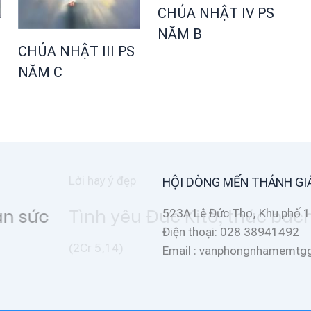
CHÚA NHẬT IV PS
NĂM B
CHÚA NHẬT III PS
NĂM C
HỘI DÒNG MẾN THÁNH GI
chúng tôi
523A Lê Đức Thọ, Khu phố 1
Điện thoại: 028 38941492
Email : vanphongnhamemt