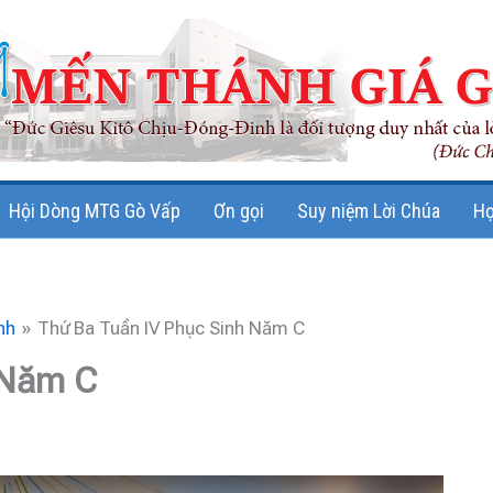
Hội Dòng MTG Gò Vấp
Ơn gọi
Suy niệm Lời Chúa
Họ
nh
Thứ Ba Tuần IV Phục Sinh Năm C
 Năm C