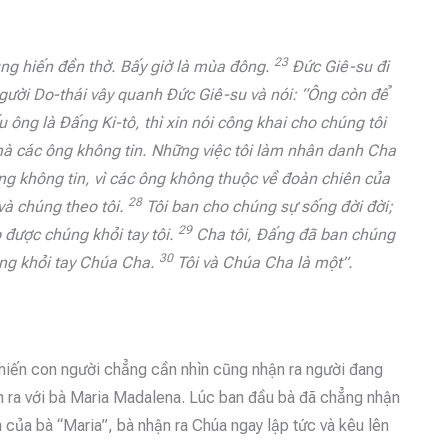
23
ung hiến đền thờ. Bấy giờ là mùa đông.
Đức Giê-su đi
ười Do-thái vây quanh Đức Giê-su và nói: “Ông còn để
 ông là Đấng Ki-tô, thì xin nói công khai cho chúng tôi
 mà các ông không tin. Những việc tôi làm nhân danh Cha
g không tin, vì các ông không thuộc về đoàn chiên của
28
 và chúng theo tôi.
Tôi ban cho chúng sự sống đời đời;
29
 được chúng khỏi tay tôi.
Cha tôi, Đấng đã ban chúng
30
húng khỏi tay Chúa Cha.
Tôi và Chúa Cha là một”.
khiến con người chẳng cần nhìn cũng nhận ra người đang
ện ra với bà Maria Madalena. Lúc ban đầu bà đã chẳng nhận
 của bà “Maria”, bà nhận ra Chúa ngay lập tức và kêu lên