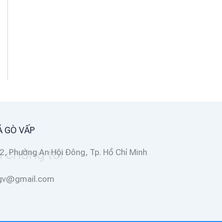
Á GÒ VẤP
2, Phường An Hội Đông, Tp. Hồ Chí Minh
ggv@gmail.com