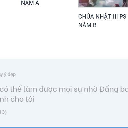
NĂM A
CHÚA NHẬT III PS
NĂM B
Lời hay ý đẹp
Tình yêu Đức Kitô, thúc bách 
(2Cr 5,14)