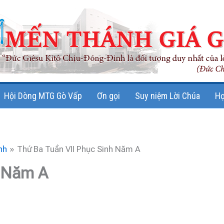
Hội Dòng MTG Gò Vấp
Ơn gọi
Suy niệm Lời Chúa
Họ
nh
Thứ Ba Tuần VII Phục Sinh Năm A
h Năm A