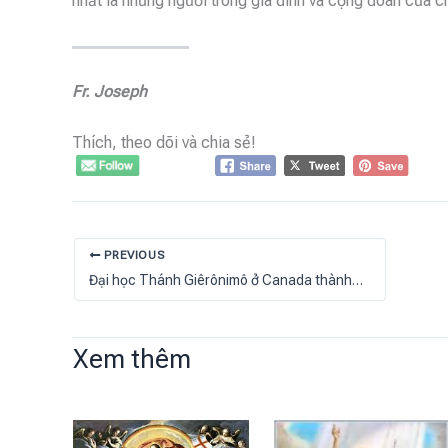
nhất là những người trong gia đình và cộng đoàn của c
Fr. Joseph
Thích, theo dõi và chia sẻ!
PREVIOUS
Đại học Thánh Giêrônimô ở Canada thành lập Học viện Giáo hoàng Phanxicô
Xem thêm