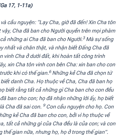
(Ga 17, 1-11a)
 và cầu nguyện: “Lạy Cha, giờ đã đến! Xin Cha tôn
 vậy, Cha đã ban cho Người quyền trên mọi phàm
3
t cả những ai Cha đã ban cho Người.
Mà sự sống
uy nhất và chân thật, và nhận biết Đấng Cha đã
 vinh Cha ở dưới đất, khi hoàn tất công trình
đây, xin Cha tôn vinh con bên Cha: xin ban cho con
6
ước khi có thế gian.
Những kẻ Cha đã chọn từ
 biết danh Cha. Họ thuộc về Cha, Cha đã ban họ
họ biết rằng tất cả những gì Cha ban cho con đều
đã ban cho con; họ đã nhận những lời ấy, họ biết
9
 là Cha đã sai con.
Con cầu nguyện cho họ. Con
ững kẻ Cha đã ban cho con, bởi vì họ thuộc về
a, tất cả những gì của Cha đều là của con; và con
 thế gian nữa, nhưng họ, họ ở trong thế gian”.