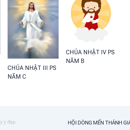
CHÚA NHẬT IV PS
NĂM B
CHÚA NHẬT III PS
NĂM C
HỘI DÒNG MẾN THÁNH GI