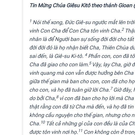
Tin Mừng Chúa Giêsu Kitô theo thánh Gioan 
1
Nói thế xong, Đức Giê-su ngước mắt lên trời
2
vinh Con Cha để Con Cha tôn vinh Cha.
Thật
nhân là để Người ban sự sống đời đời cho tấ
đời đời đó là họ nhận biết Cha, Thiên Chúa d
4
sai đến, là Giê-su Ki-tô.
Phần con, con đã tôn
5
Cha đã giao cho con làm.
Vậy, lạy Cha, giờ 
vinh quang mà con vẫn được hưởng bên Cha tr
giữa thế gian mà ban cho con, con đã cho họ
7
cho con, và họ đã tuân giữ lời Cha.
Giờ đây, 
8
do bởi Cha,
vì con đã ban cho họ lời mà Cha 
thật rằng con đã từ Cha mà đến, và họ đã tin
không cầu nguyện cho thế gian, nhưng cho nh
10
Cha.
Tất cả những gì của con đều là của Ch
11
được tôn vinh nơi họ.
Con không còn ở trong