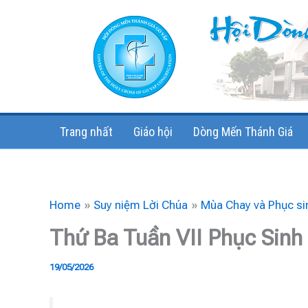
Skip
to
content
Trang nhất
Giáo hội
Dòng Mến Thánh Giá
Home
Suy niệm Lời Chúa
Mùa Chay và Phục si
Thứ Ba Tuần VII Phục Sin
19/05/2026