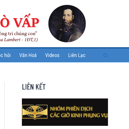
Search
c hỏi
Văn Hoá
Videos
Liên Lạc
LIÊN KẾT