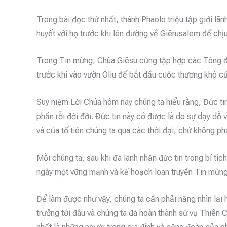
Trong bài đọc thứ nhất, thánh Phaolo triệu tập giới lã
huyết với họ trước khi lên đường về Giêrusalem để chịu
Trong Tin mừng, Chúa Giêsu cũng tập hợp các Tông đồ
trước khi vào vườn Oliu để bắt đầu cuộc thương khó c
Suy niệm Lời Chúa hôm nay chúng ta hiểu rằng, Đức t
phần rỗi đời đời. Đức tin này có được là do sự dạy dỗ
và của tổ tiên chúng ta qua các thời đại, chứ không ph
Mỗi chúng ta, sau khi đã lãnh nhận đức tin trong bí tíc
ngày một vững mạnh và kế hoạch loan truyền Tin mừng
Để làm được như vậy, chúng ta cần phải năng nhìn lại 
trưởng tới đâu và chúng ta đã hoàn thành sứ vụ Thiên 