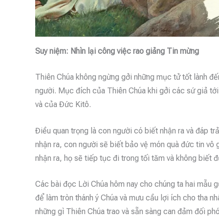
Suy niệm: Nhìn lại công việc rao giảng Tin mừng
Thiên Chúa không ngừng gởi những mục tử tốt lành đến
người. Mục đích của Thiên Chúa khi gởi các sứ giả tới 
và của Đức Kitô.
Điều quan trọng là con người có biết nhận ra và đáp t
nhận ra, con người sẽ biết bảo vệ món quà đức tin vô 
nhận ra, họ sẽ tiếp tục đi trong tối tăm và không biết 
Các bài đọc Lời Chúa hôm nay cho chúng ta hai mẫu gư
để làm tròn thánh ý Chúa và mưu cầu lợi ích cho tha nhâ
những gì Thiên Chúa trao và sẵn sàng can đảm đối phó 