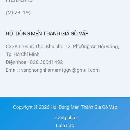
(Mt 28, 19)
HỘI DÒNG MẾN THÁNH GIÁ GÒ VẤP
523A Lê Đức Thọ, Khu phố 12, Phường An Hội Đông,
Tp. Hồ Chí Minh
Điện thoại: 028 38941492
Email : vanphongnhamemtggv@gmail.com
Copyright © 2026 Hội Dòng Mến Thánh Giá Gò Vấp
Trang nhất
Liên Lạc