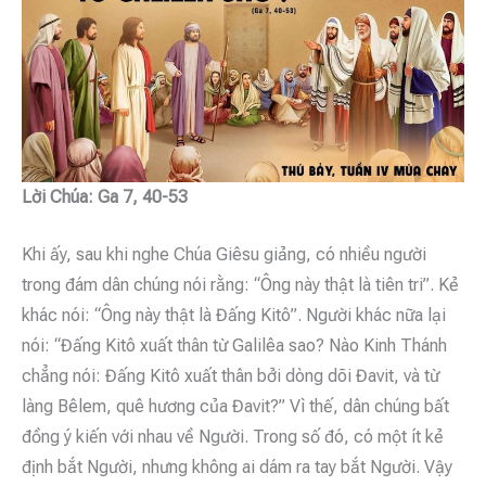
Lời Chúa: Ga 7, 40-53
Khi ấy, sau khi nghe Chúa Giêsu giảng, có nhiều người
trong đám dân chúng nói rằng: “Ông này thật là tiên tri”. Kẻ
khác nói: “Ông này thật là Đấng Kitô”. Người khác nữa lại
nói: “Đấng Kitô xuất thân từ Galilêa sao? Nào Kinh Thánh
chẳng nói: Đấng Kitô xuất thân bởi dòng dõi Đavit, và từ
làng Bêlem, quê hương của Đavit?” Vì thế, dân chúng bất
đồng ý kiến với nhau về Người. Trong số đó, có một ít kẻ
định bắt Người, nhưng không ai dám ra tay bắt Người. Vậy