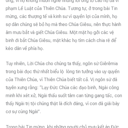
ông, vì họ không muốn nghe những lời ông tố cáo họ đã vi
phạm Lề Luật của Thiên Chúa. Tương tự, ở trong bài Tin
mừng, các thượng tế và kinh sư vì quyền lợi của mình, họ
sợ dân chúng sẽ bỏ họ mà theo Chúa Giêsu, nên thực hành
âm mưu bắt và giết Chúa Giêsu. Một mặt họ gởi các vệ
binh đi bắt Chúa Giêsu, mặt khác họ tìm cách chia rẽ để
kéo dân về phía họ.
Tuy nhiên, Lời Chúa cho chúng ta thấy, ngôn sứ Giêrêmia
trong bài đọc thứ nhất biểu lộ lòng tin tưởng vào uy quyền
của Thiên Chúa, vì Thiên Chúa biết tất cả. Vị ngôn sứ đã
tuyên xưng rằng: “Lạy Đức Chúa các đạo binh, Ngài công
minh khi xét xử, Ngài thấu suốt tâm can từng gang tấc, con
thấy Ngài trị tội chúng thật là đích đáng, vì con đã giãi bày
cơ sự cùng Ngài”.
Trong bài Tin mừng, khi những người chủ mưu kết án Đức