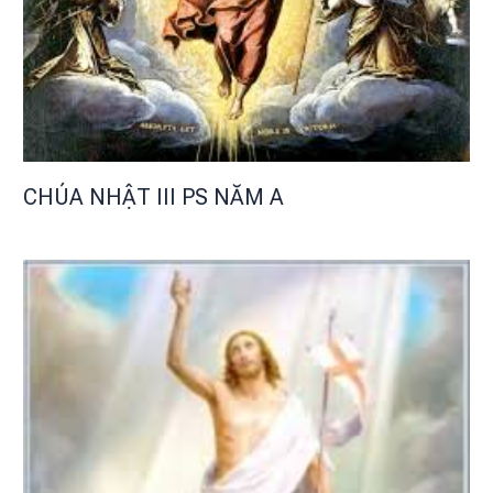
CHÚA NHẬT III PS NĂM A