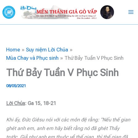
Skip
to
content
Home
Suy niệm Lời Chúa
Mùa Chay và Phục sinh
Thứ Bảy Tuần V Phục Sinh
Thứ Bảy Tuần V Phục Sinh
08/05/2021
Lời Chúa
: Ga 15, 18-21
Khi ấy, Đức Giêsu nói với các môn đệ rằng: “Nếu thế gian
ghét anh em, anh em hãy biết rằng nó đã ghét Thầy
trước. Giả như anh em thuộc về thế gian, thì thế gian đã