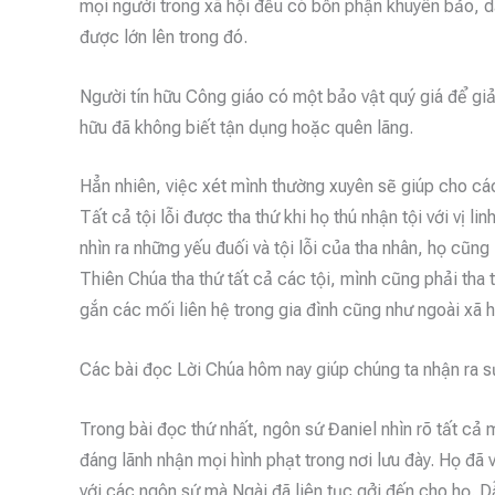
mọi người trong xã hội đều có bổn phận khuyên bảo, 
được lớn lên trong đó.
Người tín hữu Công giáo có một bảo vật quý giá để giải
hữu đã không biết tận dụng hoặc quên lãng.
Hẳn nhiên, việc xét mình thường xuyên sẽ giúp cho các 
Tất cả tội lỗi được tha thứ khi họ thú nhận tội với vị l
nhìn ra những yếu đuối và tội lỗi của tha nhân, họ cũng
Thiên Chúa tha thứ tất cả các tội, mình cũng phải tha
gắn các mối liên hệ trong gia đình cũng như ngoài xã h
Các bài đọc Lời Chúa hôm nay giúp chúng ta nhận ra sự
Trong bài đọc thứ nhất, ngôn sứ Đaniel nhìn rõ tất cả
đáng lãnh nhận mọi hình phạt trong nơi lưu đày. Họ đã 
với các ngôn sứ mà Ngài đã liên tục gởi đến cho họ. D