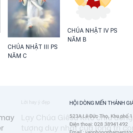
CHÚA NHẬT IV PS
NĂM B
CHÚA NHẬT III PS
NĂM C
HỘI DÒNG MẾN THÁNH GI
đinh, là đối
523A Lê Đức Thọ, Khu phố 1
Điện thoại: 028 38941492
n
Email : vanphongnhamemt