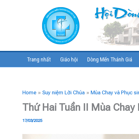
Skip
to
content
Trang nhất
Giáo hội
Dòng Mến Thánh Giá
Home
Suy niệm Lời Chúa
Mùa Chay và Phục si
Thứ Hai Tuần II Mùa Chay
17/03/2025