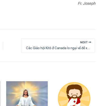
Fr. Joseph
NEXT
Các Giáo hội Kitô ở Canada lo ngại về đề xuất thu hồi tư cách từ thiện của các tổ chức tôn giáo