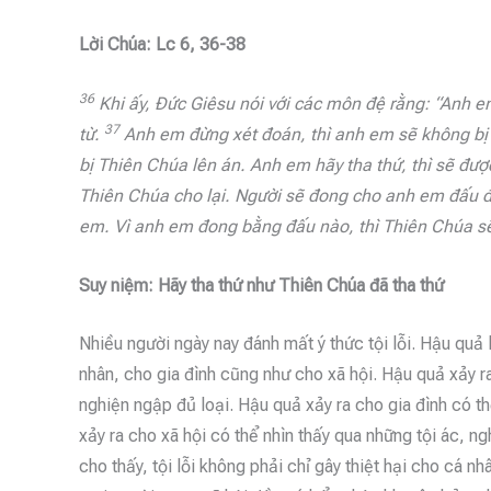
Lời Chúa: Lc 6, 36-38
36
Khi ấy, Đức Giêsu nói với các môn đệ rằng: “Anh 
37
từ.
Anh em đừng xét đoán, thì anh em sẽ không bị 
bị Thiên Chúa lên án. Anh em hãy tha thứ, thì sẽ đư
Thiên Chúa cho lại. Người sẽ đong cho anh em đấu đủ
em. Vì anh em đong bằng đấu nào, thì Thiên Chúa sẽ
Suy niệm: Hãy tha thứ như Thiên Chúa đã tha thứ
Nhiều người ngày nay đánh mất ý thức tội lỗi. Hậu quả l
nhân, cho gia đình cũng như cho xã hội. Hậu quả xảy r
nghiện ngập đủ loại. Hậu quả xảy ra cho gia đình có th
xảy ra cho xã hội có thể nhìn thấy qua những tội ác, n
cho thấy, tội lỗi không phải chỉ gây thiệt hại cho cá nh