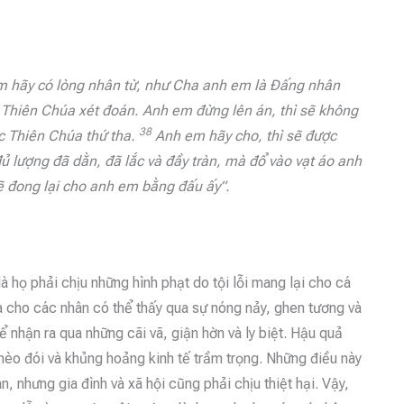
em hãy có lòng nhân từ, như Cha anh em là Đấng nhân
Thiên Chúa xét đoán. Anh em đừng lên án, thì sẽ không
38
ợc Thiên Chúa thứ tha.
Anh em hãy cho, thì sẽ được
 lượng đã dằn, đã lắc và đầy tràn, mà đổ vào vạt áo anh
 đong lại cho anh em bằng đấu ấy”.
à họ phải chịu những hình phạt do tội lỗi mang lại cho cá
a cho các nhân có thể thấy qua sự nóng nảy, ghen tương và
ể nhận ra qua những cãi vã, giận hờn và ly biệt. Hậu quả
ghèo đói và khủng hoảng kinh tế trầm trọng. Những điều này
ân, nhưng gia đình và xã hội cũng phải chịu thiệt hại. Vậy,