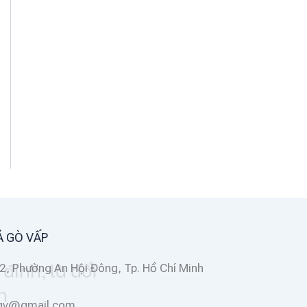
Á GÒ VẤP
2, Phường An Hội Đông, Tp. Hồ Chí Minh
ggv@gmail.com