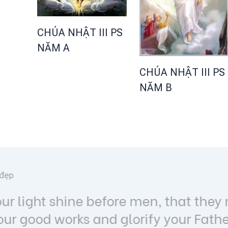
CHÚA NHẬT III PS
NĂM A
CHÚA NHẬT III PS
NĂM B
Lời hay ý đẹp
Lạy Chúa Giêsu Kitô chịu đóng 
tượng duy nhất của lòng trí co