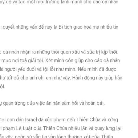
dạy dỗ và tạo một môi trường lành mạnh cho các cá nhân
 quyết những vấn đề này là Bí tích giao hoà mà nhiều tín
cá nhân nhận ra những thói quen xấu và sửa trị kịp thời.
inh mục nơi toà giải tội. Xét mình còn giúp cho các cá nhân
 là người yếu đuối và tội lỗi như mình. Nếu mình đã được
 thứ tất cả cho anh chị em như vậy. Hành động này giúp hàn
ội.
 quan trọng của việc ăn năn sám hối và hoán cải.
 mọi con dân Israel đã xúc phạm đến Thiên Chúa và xứng
vi phạm Lề Luật của Thiên Chúa nhiều lần và quay lưng lại
ẫu vậy, ngôn sứ vẫn tin vào lòng thương xót của Thiên