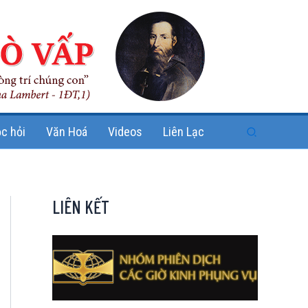
Search
c hỏi
Văn Hoá
Videos
Liên Lạc
LIÊN KẾT