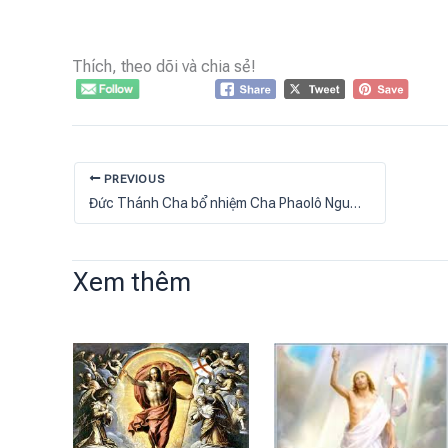
Thích, theo dõi và chia sẻ!
PREVIOUS
Đức Thánh Cha bổ nhiệm Cha Phaolô Nguyễn Quang Đĩnh làm Giám mục Phụ tá Giáo phận Hưng Hóa
Xem thêm