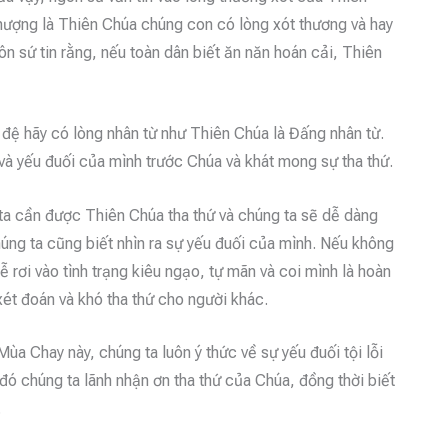
Thượng là Thiên Chúa chúng con có lòng xót thương và hay
ôn sứ tin rằng, nếu toàn dân biết ăn năn hoán cải, Thiên
đệ hãy có lòng nhân từ như Thiên Chúa là Đấng nhân từ.
 và yếu đuối của mình trước Chúa và khát mong sự tha thứ.
g ta cần được Thiên Chúa tha thứ và chúng ta sẽ dễ dàng
úng ta cũng biết nhìn ra sự yếu đuối của mình. Nếu không
dễ rơi vào tình trạng kiêu ngạo, tự mãn và coi mình là hoàn
 xét đoán và khó tha thứ cho người khác.
Mùa Chay này, chúng ta luôn ý thức về sự yếu đuối tội lỗi
 đó chúng ta lãnh nhận ơn tha thứ của Chúa, đồng thời biết
.