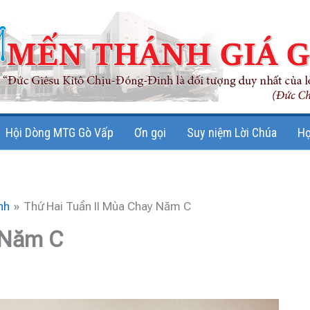
Hội Dòng MTG Gò Vấp
Ơn gọi
Suy niệm Lời Chúa
Họ
nh
Thứ Hai Tuần II Mùa Chay Năm C
 Năm C