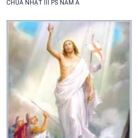
CHÚA NHẬT III PS NĂM A