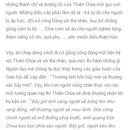
những thánh chỉ và đường lối của Thiên Chúa mời gọi con
người. Những điều cần phải làm đó là : trả tự do cho người
bị áp bức, đối xử công bằng với tha nhân, loại bỏ những
gông cùm tù tội …. Chia cơm sẻ áo cho người nghèo túng,
thăm viếng cô nhi, quả phụ…., ước muốn điều thiện hảo.
Vậy, ăn chay đúng cách là cố gắng sống đúng mối liên hệ
với Thiên Chúa và với tha nhân, qua việc thi hành những gì
Người dạy mà chúng ta đọc thấy trong các giáo huấn của
Giáo hội đề cập đến : “Thương linh hồn bảy mới và thương
xác bảy mối”. Vậy, khi con người sống chân thực với các
mối tương quan này thì Thiên Chúa sẽ đoái thương nhận lời
họ kêu xin : “
Bấy giờ ánh sáng ngươi sẽ bừng lên như
rạng đông, vết thương ngươi sẽ mau lành. Đức công
chính ngươi sẽ mở đường phía trước, vinh quang Đức
Chúa bao bọc phía sau ngươi. Bấy giờ, ngươi kêu lên,