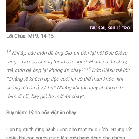
Lời Chúa: Mt 9, 14-15
14
Khi ấy, các môn đệ ông Gio-an tiến lại hỏi Đức Giêsu
rằng: “Tại sao chúng tôi và các người Pharisêu ăn chay,
15
mà môn đệ ông lại không ăn chay?”
Đức Giêsu trả lời:
“Chẳng lẽ khách dự tiệc cưới lại có thể than khóc, khi
chàng rể còn ở với họ? Nhưng khi tới ngày chàng rể bị
đem đi rồi, bấy giờ họ mới ăn chay”.
Suy niệm: Lý do của việt ăn chay
Con người thường hành động cho một mục đích. Nhưng rất
nhiều khi con người cùng làm một hành động cho những