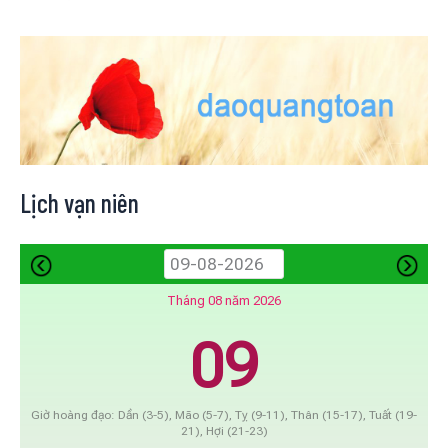
Lịch vạn niên
Tháng 08 năm 2026
09
Giờ hoàng đạo: Dần (3-5), Mão (5-7), Tỵ (9-11), Thân (15-17), Tuất (19-
21), Hợi (21-23)