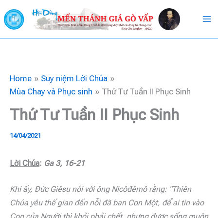
Skip
to
content
Home
Suy niệm Lời Chúa
Mùa Chay và Phục sinh
Thứ Tư Tuần II Phục Sinh
Thứ Tư Tuần II Phục Sinh
14/04/2021
Lời Chúa
:
Ga 3, 16-21
Khi ấy, Đức Giêsu nói với ông Nicôđêmô rằng: “Thiên
Chúa yêu thế gian đến nỗi đã ban Con Một, để ai tin vào
Con của Người thì khỏi phải chết, nhưng được sống muôn