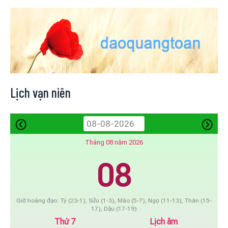
Lịch vạn niên
Tháng 08 năm 2026
08
Giờ hoàng đạo: Tý (23-1), Sửu (1-3), Mão (5-7), Ngọ (11-13), Thân (15-
17), Dậu (17-19)
Thứ 7
Lịch âm