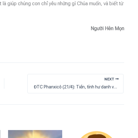
 là giúp chúng con chỉ yêu những gì Chúa muốn, và biết từ
Người Hèn Mọn
NEXT
ĐTC Phanxicô (21/4): Tiền, tính hư danh và nói xấu làm chia rẽ cộng đoàn