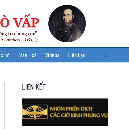
Search
c hỏi
Văn Hoá
Videos
Liên Lạc
LIÊN KẾT