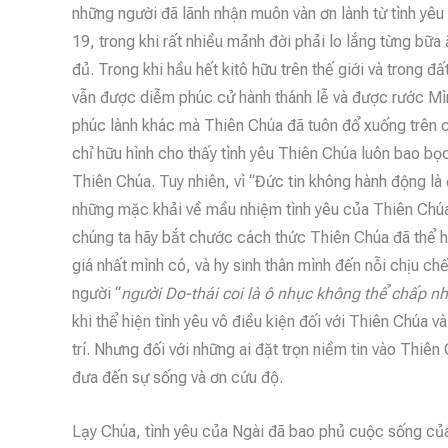
những người đã lãnh nhận muôn vàn ơn lành từ tình yêu
19, trong khi rất nhiều mảnh đời phải lo lắng từng bữa
đủ. Trong khi hầu hết kitô hữu trên thế giới và trong đ
vẫn được diễm phúc cử hành thánh lễ và được rước Mìn
phúc lành khác mà Thiên Chúa đã tuôn đổ xuống trên c
chỉ hữu hình cho thấy tình yêu Thiên Chúa luôn bao bọ
Thiên Chúa. Tuy nhiên, vì “Đức tin không hành động là 
những mặc khải về mầu nhiệm tình yêu của Thiên Chúa
chúng ta hãy bắt chước cách thức Thiên Chúa đã thể hiệ
giá nhất mình có, và hy sinh thân mình đến nỗi chịu chế
người “
người Do-thái coi là ô nhục không thể chấp nh
khi thể hiện tình yêu vô điều kiện đối với Thiên Chúa và
trí. Nhưng đối với những ai đặt trọn niềm tin vào Thiên
đưa đến sự sống và ơn cứu độ.
Lạy Chúa, tình yêu của Ngài đã bao phủ cuộc sống của 