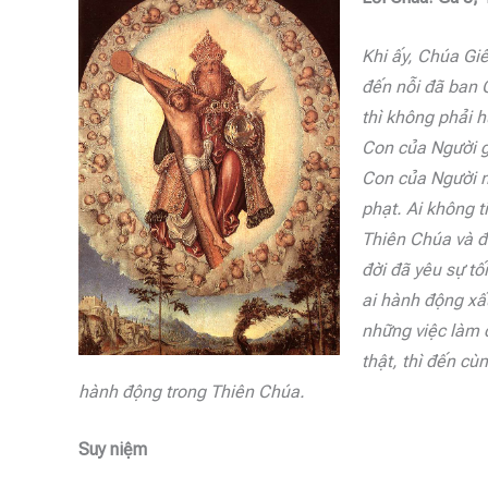
Khi ấy, Chúa Gi
đến nỗi đã ban 
thì không phải 
Con của Người g
Con của Người mà
phạt. Ai không t
Thiên Chúa và đâ
đời đã yêu sự tố
ai hành động xấ
những việc làm 
thật, thì đến cù
hành động trong Thiên Chúa.
Suy niệm