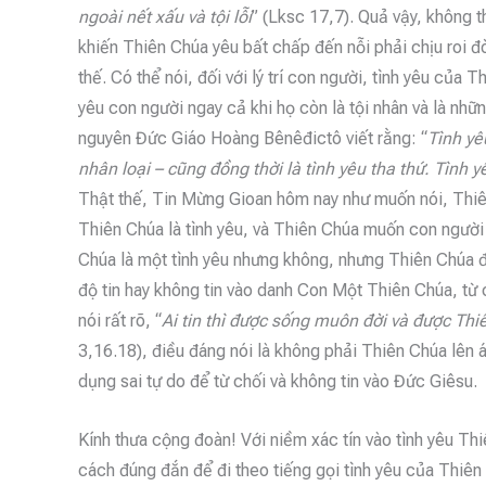
ngoài nết xấu và tội lỗi
” (Lksc 17,7). Quả vậy, không t
khiến Thiên Chúa yêu bất chấp đến nỗi phải chịu roi đ
thế. Có thể nói, đối với lý trí con người, tình yêu của 
yêu con người ngay cả khi họ còn là tội nhân và là nh
nguyên Đức Giáo Hoàng Bênêđictô viết rằng: “
Tình yê
nhân loại – cũng đồng thời là tình yêu tha thứ. Tình
Thật thế, Tin Mừng Gioan hôm nay như muốn nói, Thiên
Thiên Chúa là tình yêu, và Thiên Chúa muốn con ngườ
Chúa là một tình yêu nhưng không, nhưng Thiên Chúa đ
độ tin hay không tin vào danh Con Một Thiên Chúa, từ 
nói rất rõ, “
Ai tin thì được sống muôn đời và được Thiê
3,16.18), điều đáng nói là không phải Thiên Chúa lên 
dụng sai tự do để từ chối và không tin vào Đức Giêsu.
Kính thưa cộng đoàn! Với niềm xác tín vào tình yêu T
cách đúng đắn để đi theo tiếng gọi tình yêu của Thiên C