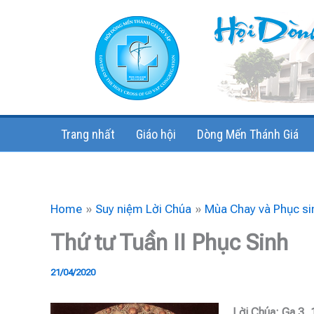
Skip
to
content
Trang nhất
Giáo hội
Dòng Mến Thánh Giá
Home
Suy niệm Lời Chúa
Mùa Chay và Phục si
Thứ tư Tuần II Phục Sinh
21/04/2020
Lời Chúa: Ga 3,