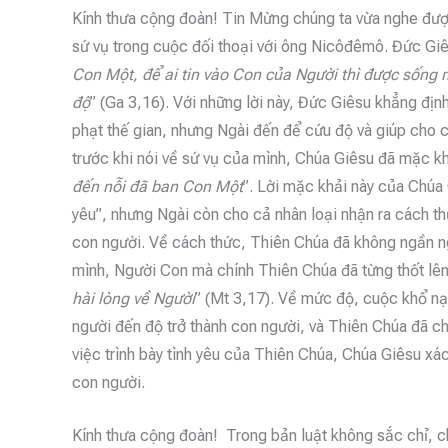
Kính thưa cộng đoàn! Tin Mừng chúng ta vừa nghe được 
sứ vụ trong cuộc đối thoại với ông Nicôđêmô. Đức Giês
Con Một, để ai tin vào Con của Người thì được sống
độ
” (Ga 3,16). Với những lời này, Đức Giêsu khẳng địn
phạt thế gian, nhưng Ngài đến để cứu độ và giúp cho
trước khi nói về sứ vụ của mình, Chúa Giêsu đã mặc kh
đến nỗi đã ban Con Một
”. Lời mặc khải này của Chúa 
yêu”, nhưng Ngài còn cho cả nhân loại nhận ra cách t
con người. Về cách thức, Thiên Chúa đã không ngần ng
mình, Người Con mà chính Thiên Chúa đã từng thốt lên
hài lòng về Người
” (Mt 3,17). Về mức độ, cuộc khổ n
người đến độ trở thành con người, và Thiên Chúa đã ch
việc trình bày tình yêu của Thiên Chúa, Chúa Giêsu xá
con người.
Kính thưa cộng đoàn! Trong bản luật không sắc chỉ, c