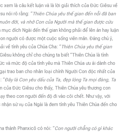
xem là câu kết luận và là lời giải thích của Đức Giêsu về
u nói rõ rằng: “
Thiên Chúa yêu thế gian đến nỗi đã ban
 muôn đời, và nhờ Con của Người mà thế gian được cứu
h mục đích Ngài đến thế gian không phải để lên án hay luận
 con người có được một cuộc sống viên mãn. Đáng chú ý,
ải về tình yêu của Chúa Cha: “
Thiên Chúa yêu thế gian
Giêsu không chỉ cho chúng ta biết “Thiên Chúa là tình
hức và mức độ của tình yêu mà Thiên Chúa ưu ái dành cho
ại trao ban cho nhân loại chính Người Con độc nhất của
: “
Đây là Con yêu dấu của Ta, đẹp lòng Ta mọi đàng, Ta
ạn của Đức Giêsu cho thấy, Thiên Chúa yêu thương con
ạy theo con người đến độ đi vào cõi chết. Như vậy, với
c nhận sứ vụ của Ngài là đem tình yêu Thiên Chúa đến cho
ha thánh Phanxicô có nói: “
Con người chẳng có gì khác