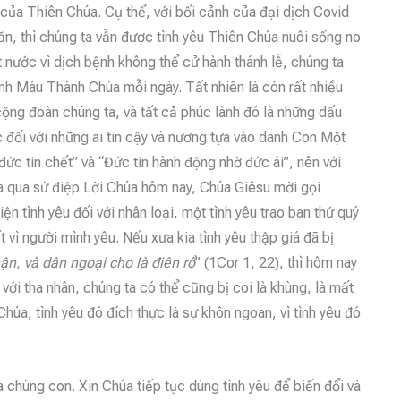
 của Thiên Chúa. Cụ thể, với bối cảnh của đại dịch Covid
 ăn, thì chúng ta vẫn được tình yêu Thiên Chúa nuôi sống no
ất nước vì dịch bệnh không thể cử hành thánh lễ, chúng ta
h Máu Thánh Chúa mỗi ngày. Tất nhiên là còn rất nhiều
ộng đoàn chúng ta, và tất cả phúc lành đó là những dấu
c đối với những ai tin cậy và nương tựa vào danh Con Một
đức tin chết” và “Đức tin hành động nhờ đức ái”, nên với
 qua sứ điệp Lời Chúa hôm nay, Chúa Giêsu mời gọi
n tình yêu đối với nhân loại, một tình yêu trao ban thứ quý
t vì người mình yêu. Nếu xưa kia tình yêu thập giá đã bị
ận, và dân ngoại cho là điên rồ
” (1Cor 1, 22), thì hôm nay
 với tha nhân, chúng ta có thể cũng bị coi là khùng, là mất
 Chúa, tình yêu đó đích thực là sự khôn ngoan, vì tình yêu đó
chúng con. Xin Chúa tiếp tục dùng tình yêu để biến đổi và