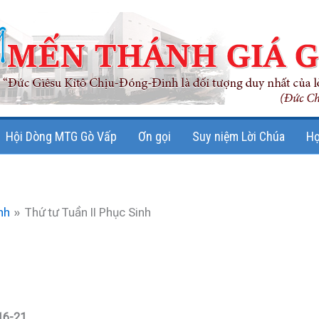
Hội Dòng MTG Gò Vấp
Ơn gọi
Suy niệm Lời Chúa
Họ
nh
Thứ tư Tuần II Phục Sinh
 16-21