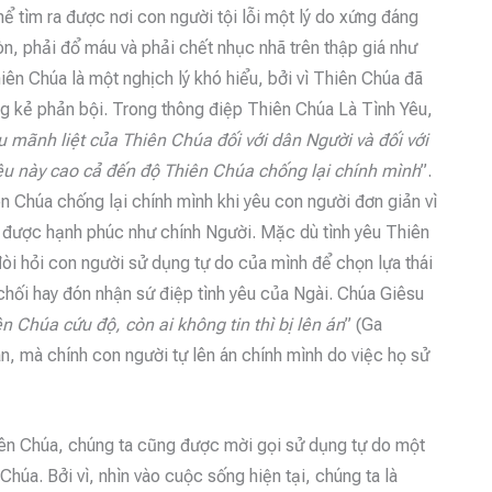
hể tìm ra được nơi con người tội lỗi một lý do xứng đáng
òn, phải đổ máu và phải chết nhục nhã trên thập giá như
Thiên Chúa là một nghịch lý khó hiểu, bởi vì Thiên Chúa đã
ững kẻ phản bội. Trong thông điệp Thiên Chúa Là Tình Yêu,
u mãnh liệt của Thiên Chúa đối với dân Người và đối với
 yêu này cao cả đến độ Thiên Chúa chống lại chính mình
”.
 Chúa chống lại chính mình khi yêu con người đơn giản vì
i được hạnh phúc như chính Người. Mặc dù tình yêu Thiên
òi hỏi con người sử dụng tự do của mình để chọn lựa thái
chối hay đón nhận sứ điệp tình yêu của Ngài. Chúa Giêsu
n Chúa cứu độ, còn ai không tin thì bị lên án
” (Ga
án, mà chính con người tự lên án chính mình do việc họ sử
hiên Chúa, chúng ta cũng được mời gọi sử dụng tự do một
húa. Bởi vì, nhìn vào cuộc sống hiện tại, chúng ta là