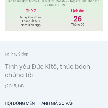
Giờ hoàng đạo: Tý (23-1), Sửu (1-3), Mão (5-7), Ngọ (11-13), Thân (15-
17), Dậu (17-19)
Thứ 7
Lịch âm
26
Ngày Giáp Dần
Tháng Ất Mùi
Tháng 06
Năm Bính Ngọ
Lời hay ý đẹp
Tình yêu Đức Kitô, thúc bách
chúng tôi
(2Cr 5,14)
HỘI DÒNG MẾN THÁNH GIÁ GÒ VẤP