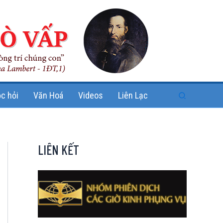
Search
c hỏi
Văn Hoá
Videos
Liên Lạc
LIÊN KẾT