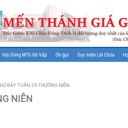
Hội Dòng MTG Gò Vấp
Ơn gọi
Suy niệm Lời Chúa
Họ
HỨ BẢY TUẦN 29 THƯỜNG NIÊN
NG NIÊN