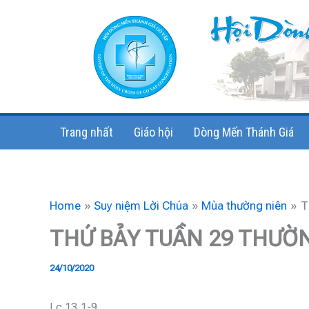
Skip
to
content
Trang nhất
Giáo hội
Dòng Mến Thánh Giá
Home
Suy niệm Lời Chúa
Mùa thường niên
T
THỨ BẢY TUẦN 29 THƯỜ
24/10/2020
Lc 13,1-9