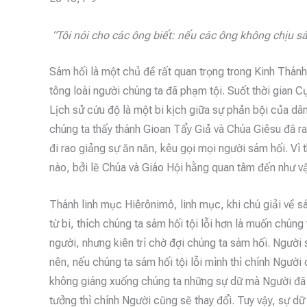
“Tôi nói cho các ông biết: nếu các ông không chịu s
Sám hối là một chủ đề rất quan trọng trong Kinh Thánh.
tông loài người chúng ta đã phạm tội. Suốt thời gian C
Lịch sử cứu độ là một bi kịch giữa sự phản bội của dân
chúng ta thấy thánh Gioan Tẩy Giả và Chúa Giêsu đã r
đi rao giảng sự ăn năn, kêu gọi mọi người sám hối. Vì 
nào, bởi lẽ Chúa và Giáo Hội hằng quan tâm đến như vậ
Thánh linh mục Hiêrônimô, linh mục, khi chú giải về s
từ bi, thích chúng ta sám hối tội lỗi hơn là muốn chúng
người, nhưng kiên trì chờ đợi chúng ta sám hối. Người
nên, nếu chúng ta sám hối tội lỗi mình thì chính Người 
không giáng xuống chúng ta những sự dữ mà Người đã đ
tưởng thì chính Người cũng sẽ thay đổi. Tuy vậy, sự dữ