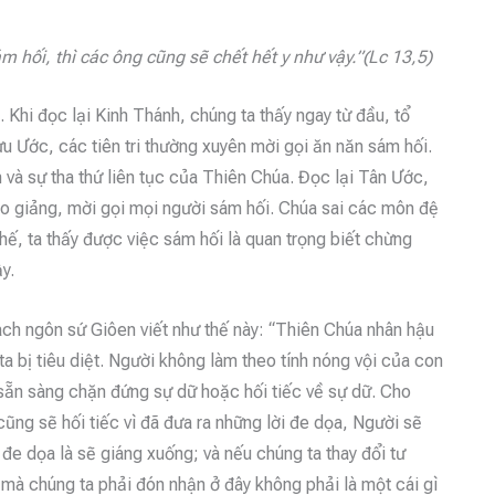
ám hối,
thì các ông cũng sẽ chết hết y như vậy.”(Lc 13,5)
 Khi đọc lại Kinh Thánh, chúng ta thấy ngay từ đầu, tổ
ựu Ước, các tiên tri thường xuyên mời gọi ăn năn sám hối.
 và sự tha thứ liên tục của Thiên Chúa. Đọc lại Tân Ước,
ao giảng, mời gọi mọi người sám hối. Chúa sai các môn đệ
thế, ta thấy được việc sám hối là quan trọng biết chừng
y.
ách ngôn sứ Giôen viết như thế này: “Thiên Chúa nhân hậu
 ta bị tiêu diệt. Người không làm theo tính nóng vội của con
 sẵn sàng chặn đứng sự dữ hoặc hối tiếc về sự dữ. Cho
cũng sẽ hối tiếc vì đã đưa ra những lời đe dọa, Người sẽ
e dọa là sẽ giáng xuống; và nếu chúng ta thay đổi tư
 mà chúng ta phải đón nhận ở đây không phải là một cái gì