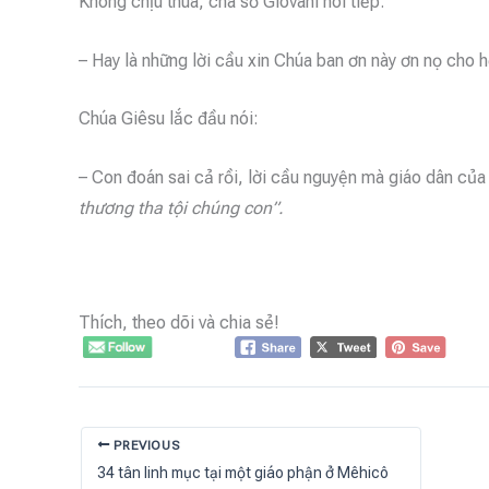
Không chịu thua, cha sở Giovani nói tiếp:
– Hay là những lời cầu xin Chúa ban ơn này ơn nọ cho 
Chúa Giêsu lắc đầu nói:
– Con đoán sai cả rồi, lời cầu nguyện mà giáo dân của
thương tha tội chúng con”.
Thích, theo dõi và chia sẻ!
PREVIOUS
34 tân linh mục tại một giáo phận ở Mêhicô