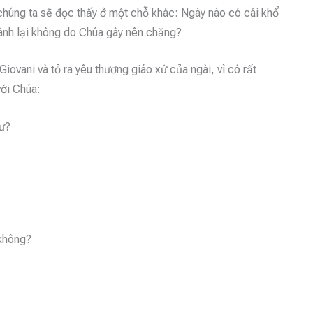
 chúng ta sẽ đọc thấy ở một chỗ khác: Ngày nào có cái khổ
hành lại không do Chúa gây nên chăng?
iovani và tỏ ra yêu thương giáo xứ của ngài, vì có rất
với Chúa:
ư?
không?