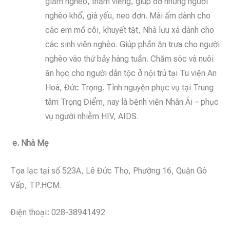
giảm nghèo, thăm viếng, giúp đỡ những người
nghèo khổ, già yếu, neo đơn. Mái ấm dành cho
các em mồ côi, khuyết tật, Nhà lưu xá dành cho
các sinh viên nghèo. Giúp phần ăn trưa cho người
nghèo vào thứ bảy hàng tuần. Chăm sóc và nuôi
ăn học cho người dân tộc ở nội trú tại Tu viện An
Hoà, Đức Trọng. Tình nguyện phục vụ tại Trung
tâm Trọng Điểm, nay là bệnh viện Nhân Ái – phục
vụ người nhiễm HIV, AIDS.
e.
Nhà Mẹ
Tọa lạc tại số 523A, Lê Đức Thọ, Phường 16, Quận Gò
Vấp, TP.HCM.
Điện thoại
:
028-38941492