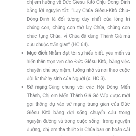
chị em hướng về Đức Giêsu-Kitô Chịu-Đóng-Đinh
bằng lời nguyện tắt: “Lạy Chúa Giêsu-Kitô Chịu-
Đóng-Đinh là đối tượng duy nhất của lòng trí
chúng con, chúng con thờ lạy Chúa, chúng con
chúc tụng Chúa, vì Chúa đã dùng Thánh Giá mà
cứu chuộc trần gian” (HC 64).
Mục đích:
Nhằm đạt tới sự hiểu biết, yêu mến và
hiến thân trọn vẹn cho Đức Giêsu Kitô, bằng việc
chuyên chú suy niệm, tưởng nhớ và noi theo cuộc
đời lữ thứ hy sinh của Người (x. HC 3).
Sứ mạng:
Cùng chung với các Hội Dòng Mến
Thánh, Chị em Mến Thánh Giá Gò Vấp được mời
gọi thông dự vào sứ mạng trung gian của Đức
Giêsu Kitô bằng đời sống chuyển cầu trong
nguyện đường và trong cuộc sống: trong nguyện
đường, chị em tha thiết xin Chúa ban ơn hoán cải