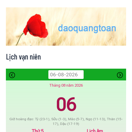
Lịch vạn niên
Tháng 08 năm 2026
06
Giờ hoàng đạo: Tý (23-1), Sửu (1-3), Mão (5-7), Ngọ (11-13), Thân (15-
17), Dậu (17-19)
Thứ 5
Lịch âm