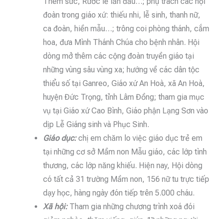
Thêm sức, Rước lễ lần đầu…; phụ trách các hội
đoàn trong giáo xứ: thiếu nhi, lễ sinh, thanh nữ,
ca đoàn, hiền mẫu…; trông coi phòng thánh, cắm
hoa, đưa Mình Thánh Chúa cho bệnh nhân. Hội
dòng mở thêm các cộng đoàn truyền giáo tại
những vùng sâu vùng xa; hướng về các dân tộc
thiểu số tại Ganreo, Giáo xứ An Hoà, xã An Hoà,
huyện Đức Trọng, tỉnh Lâm Đồng; tham gia mục
vụ tại Giáo xứ Cao Bình, Giáo phận Lạng Sơn vào
dịp Lễ Giáng sinh và Phục Sinh.
Giáo dục:
chị em chăm lo việc giáo dục trẻ em
tại những cơ sở Mầm non Mẫu giáo, các lớp tình
thương, các lớp năng khiếu. Hiện nay, Hội dòng
có tất cả 31 trường Mầm non, 156 nữ tu trực tiếp
dạy học, hàng ngày đón tiếp trên 5.000 cháu.
Xã hội:
Tham gia những chương trình xoá đói