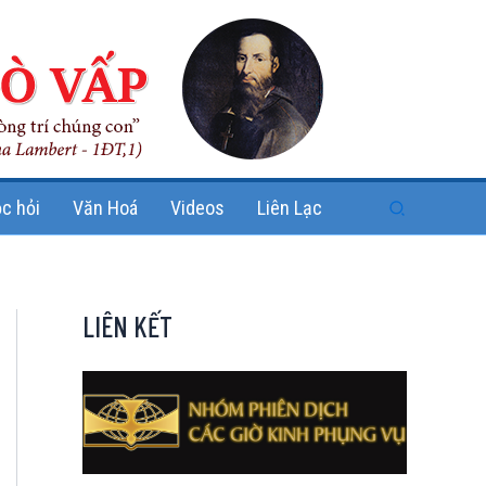
Search
c hỏi
Văn Hoá
Videos
Liên Lạc
LIÊN KẾT