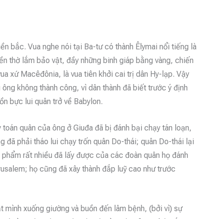
n bắc. Vua nghe nói tại Ba-tư có thành Êlymai nổi tiếng là
đền thờ lắm bảo vật, đầy những binh giáp bằng vàng, chiến
a xứ Macêđônia, là vua tiên khởi cai trị dân Hy-lạp. Vậy
ông không thành công, vì dân thành đã biết trước ý định
ồn bực lui quân trở về Babylon.
 toán quân của ông ở Giuđa đã bị đánh bại chạy tán loạn,
g đã phải tháo lui chạy trốn quân Do-thái; quân Do-thái lại
ợi phẩm rất nhiều đã lấy được của các đoàn quân họ đánh
êrusalem; họ cũng đã xây thành đắp luỹ cao như trước
ật mình xuống giường và buồn đến lâm bệnh, (bởi vì) sự