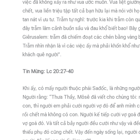
việc đã không xảy ra như vua ước muốn. Vua liệt giườ
chết, vua liền triệu tập tất cả bạn hữu lại mà nói với
tan nát vì ưu tư. Trẫm tự nghĩ: trước kia khi trẫm còn
đây trẫm lâm cảnh buồn sầu và đau khổ biết bao! Bây g
Giêrusalem: trẫm đã chiếm đoạt các chén bằng vàng bạc
Trẫm nhìn nhận là vì các việc ấy mà phải khốn khổ như
khách quê người”.
Tin Mừng: Lc 20:27-40
Khi ấy, có mấy người thuộc phái Sađốc, là những người
Người rằng: “Thưa Thầy, Môsê đã viết cho chúng tôi: n
con, thì người em phải cưới người vợ đó để anh mình c
rồi chết mà không có con. Người kế tiếp cưới vợ goá 
vợ goá đó. Và tất cả bảy người đều cưới như vậy và đ
thiếu phụ đó cũng chết. Vậy đến ngày sống lại, người đà