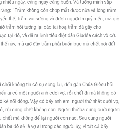
ng nhiều ngày, càng ngày càng buồn. Và tưởng mình sắp
 họ rằng: “Trẫm không còn chớp mắt được nữa và lòng trẫm
 quyền thế, trẫm vui sướng và được người ta quý mến, mà giờ
iờ trẫm hồi tưởng lại các tai hoạ trẫm đã gây cho
 tại đó, và đã ra lệnh tiêu diệt dân Giuđêa cách vô cớ.
 thế này, mà giờ đây trẫm phải buồn bực mà chết nơi đất
 chối không tin có sự sống lại, đến gần Chúa Giêsu hỏi
ếu ai có một người anh cưới vợ, rồi chết đi mà không có
ó kẻ nối dòng. Vậy có bảy anh em: người thứ nhất cưới vợ,
đó, rồi cũng chết không con. Người thứ ba cũng cưới người
ều chết mà không để lại người con nào. Sau cùng người
n bà đó sẽ là vợ ai trong các người ấy, vì tất cả bảy