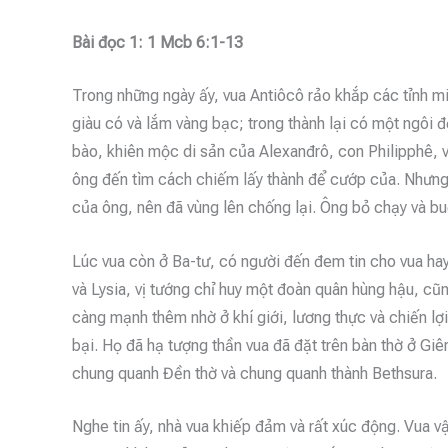
Bài đọc 1: 1 Mcb 6:1-13
Trong những ngày ấy, vua Antiôcô rảo khắp các tỉnh miề
giàu có và lắm vàng bạc; trong thành lại có một ngôi 
bào, khiên mộc di sản của Alexanđrô, con Philipphê, vu
ông đến tìm cách chiếm lấy thành để cướp của. Nhưng 
của ông, nên đã vùng lên chống lại. Ông bỏ chạy và bu
Lúc vua còn ở Ba-tư, có người đến đem tin cho vua hay
và Lysia, vị tướng chỉ huy một đoàn quân hùng hậu, cũn
càng mạnh thêm nhờ ở khí giới, lương thực và chiến l
bại. Họ đã hạ tượng thần vua đã đặt trên bàn thờ ở Gi
chung quanh Đền thờ và chung quanh thành Bethsura.
Nghe tin ấy, nhà vua khiếp đảm và rất xúc động. Vua v