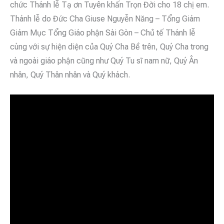
chức Thánh lễ Tạ ơn Tuyên khấn Trọn Đời cho 18 chị em.
Thánh lễ do Đức Cha Giuse Nguyễn Năng – Tổng Giám
Giám Mục Tổng Giáo phận Sài Gòn – Chủ tế Thánh lễ
cùng với sự hiện diện của Quý Cha Bề trên, Quý Cha trong
và ngoài giáo phận cũng như Quý Tu sĩ nam nữ, Quý Ân
nhân, Quý Thân nhân và Quý khách.