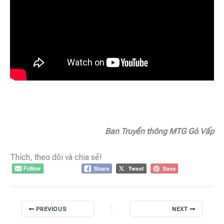
Ban Truyền thông MTG Gò Vấp
Thích, theo dõi và chia sẻ!
PREVIOUS
NEXT