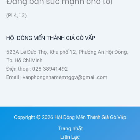
Đấng ban sức mạnh cho tôi
(Pl 4,13)
HỘI DÒNG MẾN THÁNH GIÁ GÒ VẤP
523A Lê Đức Thọ, Khu phố 12, Phường An Hội Đông,
Tp. Hồ Chí Minh
Điện thoại: 028 38941492
Email : vanphongnhamemtggv@gmail.com
Copyright © 2026 Hội Dòng Mến Thánh Giá Gò Vấp
Trang nhất
Liên Lạc