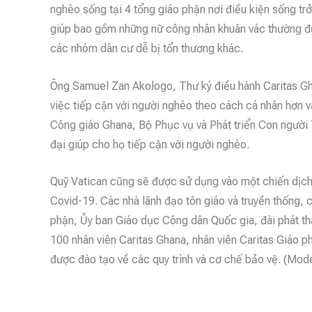
nghèo sống tại 4 tổng giáo phận nơi điều kiện sống tr
giúp bao gồm những nữ công nhân khuân vác thường đượ
các nhóm dân cư dễ bị tổn thương khác.
Ông Samuel Zan Akologo, Thư ký điều hành Caritas Gh
việc tiếp cận với người nghèo theo cách cá nhân hơn 
Công giáo Ghana, Bộ Phục vụ và Phát triển Con người T
đại giúp cho họ tiếp cận với người nghèo.
Quỹ Vatican cũng sẽ được sử dụng vào một chiến dịch
Covid-19. Các nhà lãnh đạo tôn giáo và truyền thống, c
phận, Ủy ban Giáo dục Công dân Quốc gia, đài phát tha
100 nhân viên Caritas Ghana, nhân viên Caritas Giáo 
được đào tạo về các quy trình và cơ chế bảo vệ. (Mo