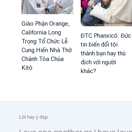
Giáo Phận Orange,
California Long
ĐTC Phanxicô: Đức
Trọng Tổ Chức Lễ
tin biến đổi tôi
Cung Hiến Nhà Thờ
thành bạn hay thù
Chánh Tòa Chúa
địch với người
Kitô
khác?
Lời hay ý đẹp
Tình yêu Đức Kitô, thúc bách 