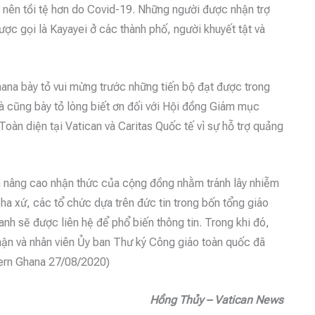
ở nên tồi tệ hơn do Covid-19. Những người được nhận trợ
c gọi là Kayayei ở các thành phố, người khuyết tật và
ana bày tỏ vui mừng trước những tiến bộ đạt được trong
và cũng bày tỏ lòng biết ơn đối với Hội đồng Giám mục
oàn diện tại Vatican và Caritas Quốc tế vì sự hỗ trợ quảng
 nâng cao nhận thức của cộng đồng nhằm tránh lây nhiễm
ha xứ, các tổ chức dựa trên đức tin trong bốn tổng giáo
nh sẽ được liên hệ để phổ biến thông tin. Trong khi đó,
phận và nhân viên Ủy ban Thư ký Công giáo toàn quốc đã
dern Ghana 27/08/2020)
Hồng Thủy – Vatican News