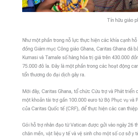
Tín hữu giáo 
Như một phần trong nỗ lực thực hiện các khía cạnh h
đồng Giám mục Công giáo Ghana, Caritas Ghana đã bắ
Kumasi và Tamale số hàng hóa trị giá trên 430.000 đ
75.000 đô la. Đây là một phần trong các hoạt động can
tổn thương do đại dịch gây ra.
Mới đây, Caritas Ghana, tổ chức Cứu trợ và Phát tri
một khoản tài trợ gần 100.000 euro từ Bộ Phục vụ và 
của Caritas Quốc tế (CRF), để thực hiện các can thiệp
Gói hỗ trợ nhân đạo từ Vatican được gửi vào ngày 26 t
chăn mền, vật liệu y tế và vệ sinh cho một số cơ sở y 