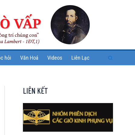
Search
c hỏi
Văn Hoá
Videos
Liên Lạc
LIÊN KẾT