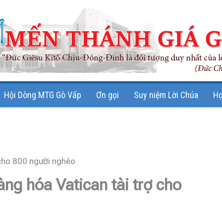
Hội Dòng MTG Gò Vấp
Ơn gọi
Suy niệm Lời Chúa
Họ
 cho 800 người nghèo
ng hóa Vatican tài trợ cho