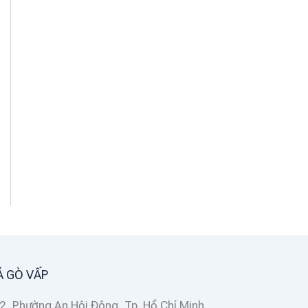
Á GÒ VẤP
2, Phường An Hội Đông, Tp. Hồ Chí Minh