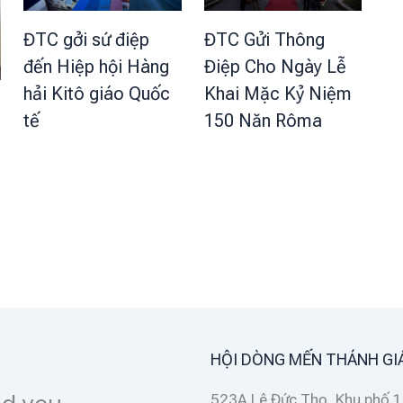
ĐTC Gửi Thông
ĐTC gởi sứ điệp
Điệp Cho Ngày Lễ
đến Hiệp hội Hàng
Khai Mặc Kỷ Niệm
hải Kitô giáo Quốc
150 Năn Rôma
tế
HỘI DÒNG MẾN THÁNH GI
chúng tôi
523A Lê Đức Thọ, Khu phố 1