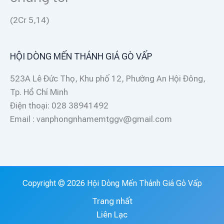
(2Cr 5,14)
HỘI DÒNG MẾN THÁNH GIÁ GÒ VẤP
523A Lê Đức Thọ, Khu phố 12, Phường An Hội Đông,
Tp. Hồ Chí Minh
Điện thoại: 028 38941492
Email : vanphongnhamemtggv@gmail.com
Copyright © 2026 Hội Dòng Mến Thánh Giá Gò Vấp
Trang nhất
Liên Lạc