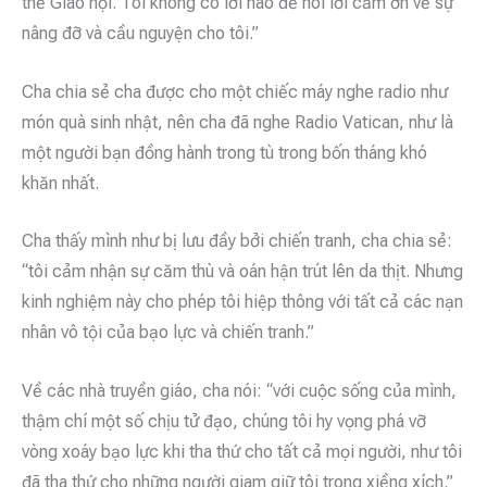
thể Giáo hội. Tôi không có lời nào để nói lời cảm ơn về sự
nâng đỡ và cầu nguyện cho tôi.”
Cha chia sẻ cha được cho một chiếc máy nghe radio như
món quà sinh nhật, nên cha đã nghe Radio Vatican, như là
một người bạn đồng hành trong tù trong bốn tháng khó
khăn nhất.
Cha thấy mình như bị lưu đầy bởi chiến tranh, cha chia sẻ:
“tôi cảm nhận sự căm thù và oán hận trút lên da thịt. Nhưng
kinh nghiệm này cho phép tôi hiệp thông với tất cả các nạn
nhân vô tội của bạo lực và chiến tranh.”
Về các nhà truyền giáo, cha nói: “với cuộc sống của mình,
thậm chí một số chịu tử đạo, chúng tôi hy vọng phá vỡ
vòng xoáy bạo lực khi tha thứ cho tất cả mọi người, như tôi
đã tha thứ cho những người giam giữ tôi trong xiềng xích.”