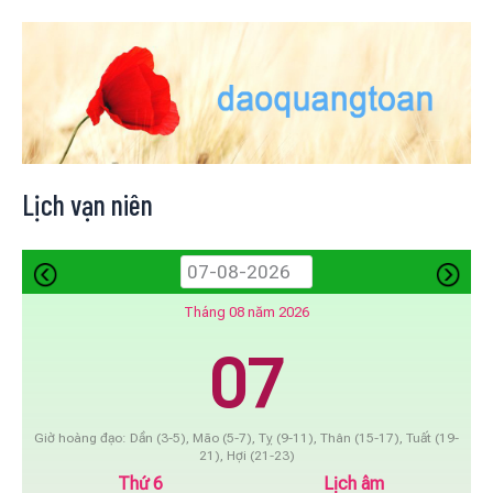
Lịch vạn niên
Tháng 08 năm 2026
07
Giờ hoàng đạo: Dần (3-5), Mão (5-7), Tỵ (9-11), Thân (15-17), Tuất (19-
21), Hợi (21-23)
Thứ 6
Lịch âm