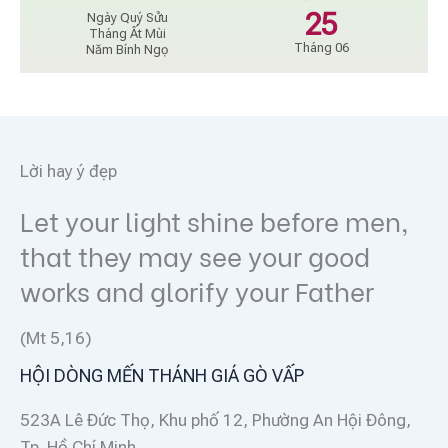
25
Ngày Quý Sửu
Tháng Ất Mùi
Tháng 06
Năm Bính Ngọ
Lời hay ý đẹp
Let your light shine before men,
that they may see your good
works and glorify your Father
(Mt 5,16)
HỘI DÒNG MẾN THÁNH GIÁ GÒ VẤP
523A Lê Đức Thọ, Khu phố 12, Phường An Hội Đông,
Tp. Hồ Chí Minh