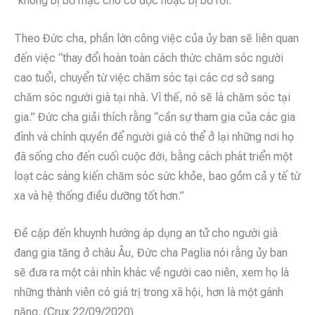
“không bị bỏ mặc cho cô độc hoặc bị bỏ rơi.”
Theo Đức cha, phần lớn công việc của ủy ban sẽ liên quan
đến việc “thay đổi hoàn toàn cách thức chăm sóc người
cao tuổi, chuyển từ việc chăm sóc tại các cơ sở sang
chăm sóc người già tại nhà. Vì thế, nó sẽ là chăm sóc tại
gia.” Đức cha giải thích rằng “cần sự tham gia của các gia
đình và chính quyền để người già có thể ở lại những nơi họ
đã sống cho đến cuối cuộc đời, bằng cách phát triển một
loạt các sáng kiến chăm sóc sức khỏe, bao gồm cả y tế từ
xa và hệ thống điều dưỡng tốt hơn.”
Đề cập đến khuynh hướng áp dụng an tử cho người già
đang gia tăng ở châu Âu, Đức cha Paglia nói rằng ủy ban
sẽ đưa ra một cái nhìn khác về người cao niên, xem họ là
những thành viên có giá trị trong xã hội, hơn là một gánh
nặng. (Crux 22/09/2020)