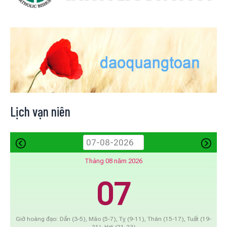
Lịch vạn niên
Tháng 08 năm 2026
07
Giờ hoàng đạo: Dần (3-5), Mão (5-7), Tỵ (9-11), Thân (15-17), Tuất (19-