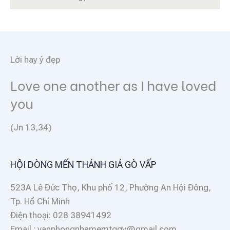
Lời hay ý đẹp
Love one another as I have loved
you
(Jn 13,34)
HỘI DÒNG MẾN THÁNH GIÁ GÒ VẤP
523A Lê Đức Thọ, Khu phố 12, Phường An Hội Đông,
Tp. Hồ Chí Minh
Điện thoại: 028 38941492
Email : vanphongnhamemtggv@gmail.com