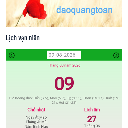
Lịch vạn niên
Tháng 08 năm 2026
09
Giờ hoàng đạo: Dần (3-5), Mão (5-7), Tỵ (9-11), Thân (15-17), Tuất (19-
21), Hợi (21-23)
Chủ nhật
Lịch âm
27
Ngày Ất Mão
Tháng Ất Mùi
Tháng 06
Năm Bính Ngọ