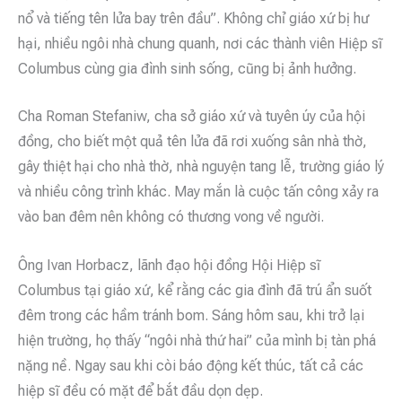
nổ và tiếng tên lửa bay trên đầu”. Không chỉ giáo xứ bị hư
hại, nhiều ngôi nhà chung quanh, nơi các thành viên Hiệp sĩ
Columbus cùng gia đình sinh sống, cũng bị ảnh hưởng.
Cha Roman Stefaniw, cha sở giáo xứ và tuyên úy của hội
đồng, cho biết một quả tên lửa đã rơi xuống sân nhà thờ,
gây thiệt hại cho nhà thờ, nhà nguyện tang lễ, trường giáo lý
và nhiều công trình khác. May mắn là cuộc tấn công xảy ra
vào ban đêm nên không có thương vong về người.
Ông Ivan Horbacz, lãnh đạo hội đồng Hội Hiệp sĩ
Columbus tại giáo xứ, kể rằng các gia đình đã trú ẩn suốt
đêm trong các hầm tránh bom. Sáng hôm sau, khi trở lại
hiện trường, họ thấy “ngôi nhà thứ hai” của mình bị tàn phá
nặng nề. Ngay sau khi còi báo động kết thúc, tất cả các
hiệp sĩ đều có mặt để bắt đầu dọn dẹp.