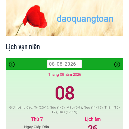
Lịch vạn niên
Tháng 08 năm 2026
08
Giờ hoàng đạo: Tý (23-1), Sửu (1-3), Mão (5-7), Ngọ (11-13), Thân (15-
17), Dậu (17-19)
Thứ 7
Lịch âm
26
Ngày Giáp Dần