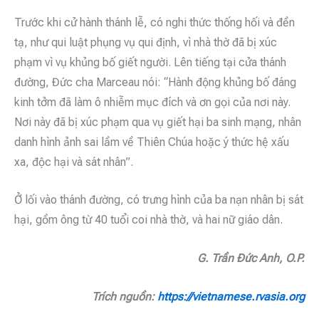
Trước khi cử hành thánh lễ, có nghi thức thống hối và đền
tạ, như qui luật phụng vụ qui định, vì nhà thờ đã bị xúc
phạm vì vụ khủng bố giết người. Lên tiếng tại cửa thánh
đường, Đức cha Marceau nói: “Hành động khủng bố đáng
kinh tởm đã làm ô nhiễm mục đích và ơn gọi của nơi này.
Nơi này đã bị xúc phạm qua vụ giết hại ba sinh mạng, nhân
danh hình ảnh sai lầm về Thiên Chúa hoặc ý thức hệ xấu
xa, độc hại và sát nhân”.
Ở lối vào thánh đường, có trưng hình của ba nạn nhân bị sát
hại, gồm ông từ 40 tuổi coi nhà thờ, và hai nữ giáo dân.
G. Trần Đức Anh, O.P.
Trích nguồn:
https://vietnamese.rvasia.org