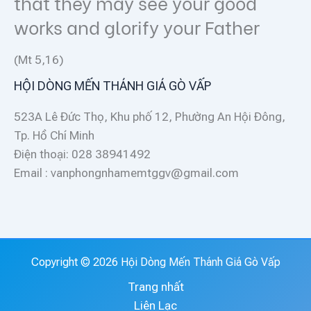
that they may see your good
works and glorify your Father
(Mt 5,16)
HỘI DÒNG MẾN THÁNH GIÁ GÒ VẤP
523A Lê Đức Thọ, Khu phố 12, Phường An Hội Đông,
Tp. Hồ Chí Minh
Điện thoại: 028 38941492
Email : vanphongnhamemtggv@gmail.com
Copyright © 2026 Hội Dòng Mến Thánh Giá Gò Vấp
Trang nhất
Liên Lạc