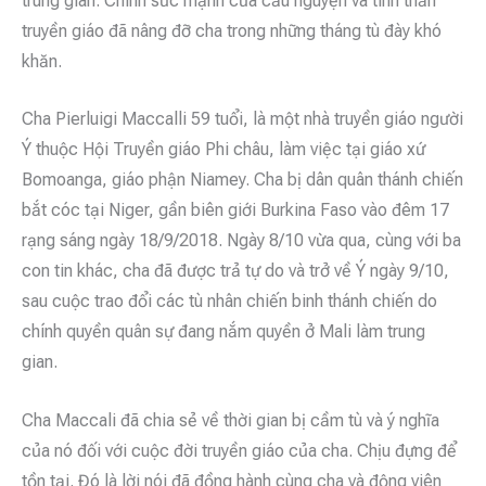
trung gian. Chính sức mạnh của cầu nguyện và tinh thần
truyền giáo đã nâng đỡ cha trong những tháng tù đày khó
khăn.
Cha Pierluigi Maccalli 59 tuổi, là một nhà truyền giáo người
Ý thuộc Hội Truyền giáo Phi châu, làm việc tại giáo xứ
Bomoanga, giáo phận Niamey. Cha bị dân quân thánh chiến
bắt cóc tại Niger, gần biên giới Burkina Faso vào đêm 17
rạng sáng ngày 18/9/2018. Ngày 8/10 vừa qua, cùng với ba
con tin khác, cha đã được trả tự do và trở về Ý ngày 9/10,
sau cuộc trao đổi các tù nhân chiến binh thánh chiến do
chính quyền quân sự đang nắm quyền ở Mali làm trung
gian.
Cha Maccali đã chia sẻ về thời gian bị cầm tù và ý nghĩa
của nó đối với cuộc đời truyền giáo của cha. Chịu đựng để
tồn tại. Đó là lời nói đã đồng hành cùng cha và động viên