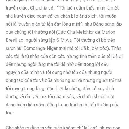
truyền giáo. Cha chia sẻ: “Tôi luôn cảm thấy mình là một
nhà truyền giáo ngay cả khi chân bị xiềng xích, tôi muốn
nói là ‘truyền giáo từ tận đáy lòng mình’, như Đấng sáng lập
của chúng tôi thường nói (Đức Cha Melchior de Marion
Bresillac, người sáng lập S.M.A.). Tôi thường đi bộ trên
sườn núi Bomoanga-Niger (nơi mà tôi đã bị bắt cóc). Thân
xác tôi là tù nhân của cồn cát, nhưng tinh thần của tôi đã đi
đến những ngôi làng mà tôi đã nhớ đến trong lời cầu
nguyện của mình và tôi cũng nhớ tên của những người
cộng tác của tôi và của nhiều người và những người trẻ mà
tôi mang trong lòng, đặc biệt là những đứa trẻ suy dinh
dưỡng và ốm yếu mà tôi chăm sóc, và nhiều khuôn mặt
đang hiện diện sống động trong trái tim bị tổn thương của
tôi.”
Cha nhận ra rằng truyền giáo không chỉ là ‘làm’, nhưng còn