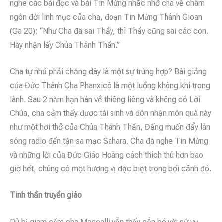
nghe các bài đọc và bài Tin Mừng nhắc nhở cha về châm
ngôn đời linh mục của cha, đoạn Tin Mừng Thánh Gioan
(Ga 20): “Như Cha đã sai Thầy, thì Thầy cũng sai các con.
Hãy nhận lấy Chúa Thánh Thần.”
Cha tự nhủ phải chăng đây là một sự trùng hợp? Bài giảng
của Đức Thánh Cha Phanxicô là một luồng không khí trong
lành. Sau 2 năm hạn hán về thiêng liêng và không có Lời
Chúa, cha cảm thấy được tái sinh và đón nhận món quà này
như một hơi thở của Chúa Thánh Thần, Đấng muốn đẩy làn
sóng radio đến tận sa mạc Sahara. Cha đã nghe Tin Mừng
và những lời của Đức Giáo Hoàng cách thích thú hơn bao
giờ hết, chúng có một hương vị đặc biệt trong bối cảnh đó.
Tinh thần truyền giáo
Dù bị giam cầm cha Maccalli vẫn thấy gắn bó với sứ vụ