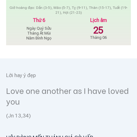
Giờ hoàng đạo: Dần (3-5), Mão (5-7), Tỵ (9-11), Thân (15-17), Tuất (19-
21), Hợi (21-23)
Thứ 6
Lịch âm
25
Ngày Quý Sửu
Tháng Ất Mùi
Tháng 06
Năm Bính Ngọ
Lời hay ý đẹp
Love one another as I have loved
you
(Jn 13,34)