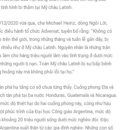
tình hình bi thảm tại Mỹ châu Latinh.
12/2020 vừa qua, cha Michael Heinz, dòng Ngôi Lời,
c điều hành tổ chức Adveniat, tuyên bố rằng: “Không có
 trên thế giới, trong những tháng và tuần lễ gần đây, bị
i nhiều như ở Mỹ châu Latinh. Nguyên nhân là những trận
làm cho hàng triệu người lâm vào tình trạng ở dưới mức
những người tị nạn. Toàn Mỹ châu Latinh bị sự bấp bênh
g hoảng này mà không phải lỗi tại họ.”
àn phá hạ tầng cơ sở chưa từng thấy. Cuồng phong Eta và
tích tàn phá tại ba nước Honduras, Guatemala và Nicaragua.
mức độ thiệt hại do hai cuồng phong này, cũng như hậu
ột phúc trình của Đại học Công giáo Argentina, mức độ
là khoảng 20 triệu người sống dưới mức nghèo đói. Đặc
i Argentina xuất thân từ các gia đình nghèo. Những con số