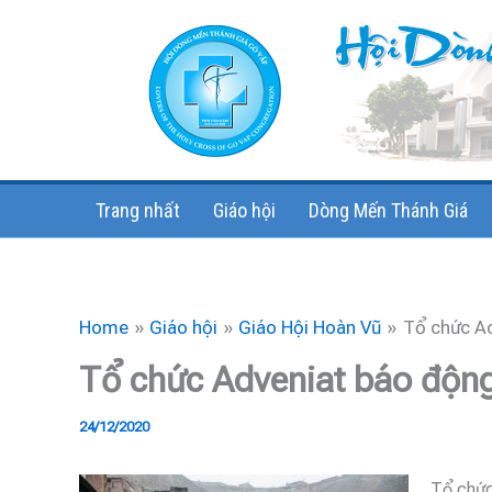
Skip
to
content
Trang nhất
Giáo hội
Dòng Mến Thánh Giá
Home
Giáo hội
Giáo Hội Hoàn Vũ
Tổ chức Ad
Tổ chức Adveniat báo động 
24/12/2020
Tổ chức