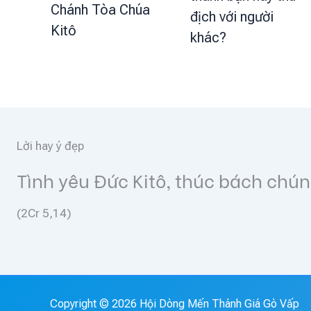
Chánh Tòa Chúa
địch với người
Kitô
khác?
Lời hay ý đẹp
Go and make disciples of al
(Mt 28, 19)
Copyright © 2026 Hội Dòng Mến Thánh Giá Gò Vấp