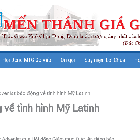
Hội Dòng MTG Gò Vấp
Ơn gọi
Suy niệm Lời Chúa
Họ
veniat báo động về tình hình Mỹ Latinh
về tình hình Mỹ Latinh
 Adveniat của Hội đồng Giám mục Đức lên tiếng báo