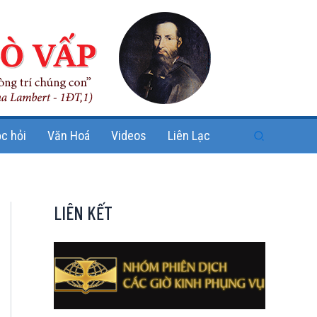
Search
c hỏi
Văn Hoá
Videos
Liên Lạc
LIÊN KẾT