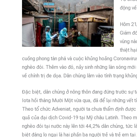
động về 
Hôm 21/
Giám đố
vùng nào
thiệt hạ
cuồng phong tàn phá và cuộc khủng hoảng Coronavirus 
nghèo đói. Thêm vào đó, nảy sinh những làn sóng mới 
về chính trị đe dọa. Dân chúng lâm vào tình trạng khủn
Đặc biệt, dân chúng ở nông thôn đang đứng trước sự t
Iota hồi tháng Mười Một vừa qua, đã để lại những vết 
Theo tổ chức Adveniat, người ta chưa thẩm định được 
quả của đại dịch Covid-19 tại Mỹ châu Latinh. Theo m
nghèo đói tại nước này lên tới 44,2% dân chúng, tức 
biệt đáng lo ngại là hai phần ba người trẻ và trẻ em tạ