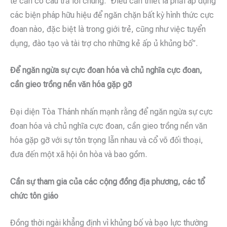
tế cần có câu trả lời chung. “Điều cần thiết là phải áp dụng
các biện pháp hữu hiệu để ngăn chặn bất kỳ hình thức cực
đoan nào, đặc biệt là trong giới trẻ, cũng như việc tuyển
dụng, đào tạo và tài trợ cho những kẻ ấp ủ khủng bố”.
Để ngăn ngừa sự cực đoan hóa và chủ nghĩa cực đoan,
cần gieo trồng nền văn hóa gặp gỡ
Đại diện Tòa Thánh nhấn mạnh rằng để ngăn ngừa sự cực
đoan hóa và chủ nghĩa cực đoan, cần gieo trồng nền văn
hóa gặp gỡ với sự tôn trọng lẫn nhau và cổ võ đối thoại,
đưa đến một xã hội ôn hòa và bao gồm.
Cần sự tham gia của các cộng đồng địa phương, các tổ
chức tôn giáo
Đồng thời ngài khẳng định vì khủng bố và bạo lực thường