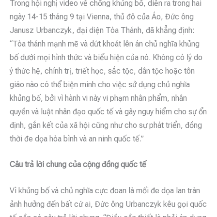
Trong hội nghị video về chống khủng bố, diễn ra trong hai
ngày 14-15 tháng 9 tại Vienna, thủ đô của Áo, Đức ông
Janusz Urbanczyk, đại diện Tòa Thánh, đã khẳng định:
“Tòa thánh mạnh mẽ và dứt khoát lên án chủ nghĩa khủng
bố dưới mọi hình thức và biểu hiện của nó. Không có lý do
ý thức hệ, chính trị, triết học, sắc tộc, dân tộc hoặc tôn
giáo nào có thể biện minh cho việc sử dụng chủ nghĩa
khủng bố, bởi vì hành vi này vi phạm nhân phẩm, nhân
quyền và luật nhân đạo quốc tế và gây nguy hiểm cho sự ổn
định, gắn kết của xã hội cũng như cho sự phát triển, đồng
thời đe dọa hòa bình và an ninh quốc tế.”
Câu trả lời chung của cộng đồng quốc tế
Vì khủng bố và chủ nghĩa cực đoan là mối đe dọa lan tràn
ảnh hưởng đến bất cứ ai, Đức ông Urbanczyk kêu gọi quốc