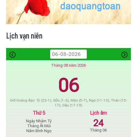
Lịch vạn niên
Tháng 08 năm 2026
06
Giờ hoàng đạo: Tý (23-1), Sửu (1-3), Mão (5-7), Ngọ (11-13), Thân (15-
17), Dậu (17-19)
Thứ 5
Lịch âm
24
Ngày Nhâm Tý
Tháng Ất Mùi
Tháng 06
Năm Bính Ngọ