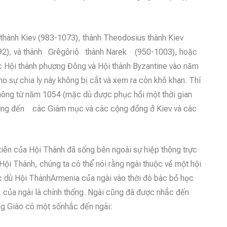
thành Kiev (983-1073), thánh Theodosius thành Kiev
92), và thánh Grêgôriô thành Narek (950-1003), hoặc
các Hội thánh phương Đông và Hội thánh Byzantine vào năm
o sự chia ly này không bị cắt và xem ra còn khô khan. Thí
hông từ năm 1054 (mặc dù được phục hồi một thời gian
 hưởng đến các Giám mục và các cộng đồng ở Kiev và các
tiên của Hội Thánh đã sống bên ngoài sự hiệp thông trực
ội Thánh, chúng ta có thể nói rằng ngài thuộc về một hội
ặc dù Hội ThánhArmenia của ngài vào thời đó bác bỏ học
của ngài là chính thống. Ngài cũng đã được nhắc đến
ng Giáo có một sốnhắc đến ngài: