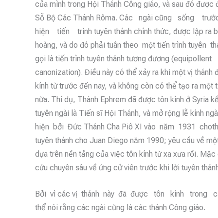
của mình trong Hội Thánh Công giáo, và sau đó được 
Sỗ Bộ Các Thánh Rôma. Các ngài cũng sống trướ
hiện tiến trình tuyên thánh chính thức, được lập ra 
hoàng, và do đó phải tuân theo một tiến trình tuyên t
gọi là tiến trình tuyên thánh tương đương (equipollent
canonization). Điều này có thể xảy ra khi một vị thánh
kính từ trước đến nay, và không còn có thể tạo ra một t
nữa. Thí dụ, Thánh Ephrem đã được tôn kính ở Syria k
tuyên ngài là Tiến sĩ Hội Thánh, và mở rộng lễ kính n
hiện bởi Đức Thánh Cha Piô XI vào năm 1931 chothá
tuyên thánh cho Juan Diego năm 1990; yêu cầu về một
dựa trên nền tảng của việc tôn kính từ xa xưa rồi. Mặ
cứu chuyên sâu về ứng cử viên trước khi lời tuyên thán
Bởi vì các vị thánh này đã được tôn kính trong cá
thể nói rằng các ngài cũng là các thánh Công giáo.