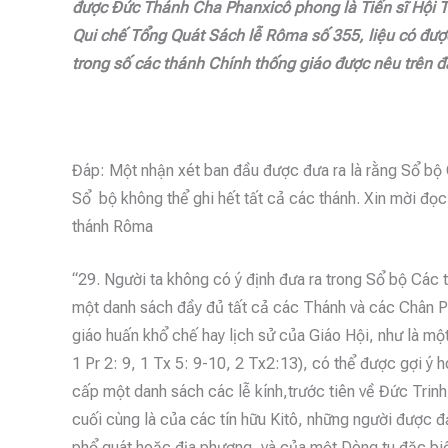
được Đức Thánh Cha Phanxicô phong là Tiến sĩ Hội
Qui chế Tổng Quát Sách lễ Rôma số 355, liệu có đư
trong số các thánh Chính thống giáo được nêu trên đây
Đáp: Một nhận xét ban đầu được đưa ra là rằng Sổ bộ
Sổ bộ không thể ghi hết tất cả các thánh. Xin mời đ
thánh Rôma
“29. Người ta không có ý định đưa ra trong Sổ bộ Các
một danh sách đầy đủ tất cả các Thánh và các Chân Phư
giáo huấn khổ chế hay lịch sử của Giáo Hội, như là m
1 Pr 2: 9, 1 Tx 5: 9-10, 2 Tx2:13), có thể được gợi ý
cấp một danh sách các lễ kính,trước tiên về Đức Trin
cuối cùng là của các tín hữu Kitô, những người được đ
phổ quát hoặc địa phương, và của một Dòng tu đặc 