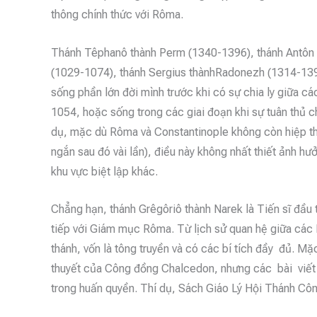
thông chính thức với Rôma.
Thánh Têphanô thành Perm (1340-1396), thánh Antôn 
(1029-1074), thánh Sergius thànhRadonezh (1314-13
sống phần lớn đời mình trước khi có sự chia ly giữa 
1054, hoặc sống trong các giai đoạn khi sự tuân thủ ch
dụ, mặc dù Rôma và Constantinople không còn hiệp t
ngắn sau đó vài lần), điều này không nhất thiết ảnh
khu vực biệt lập khác.
Chẳng hạn, thánh Grêgôriô thành Narek là Tiến sĩ đầu 
tiếp với Giám mục Rôma. Từ lịch sử quan hệ giữa các H
thánh, vốn là tông truyền và có các bí tích đầy đủ. M
thuyết của Công đồng Chalcedon, nhưng các bài viết 
trong huấn quyền. Thí dụ, Sách Giáo Lý Hội Thánh Cô