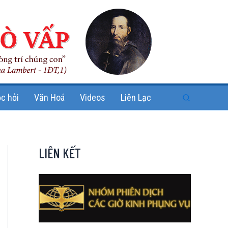
Search
c hỏi
Văn Hoá
Videos
Liên Lạc
LIÊN KẾT