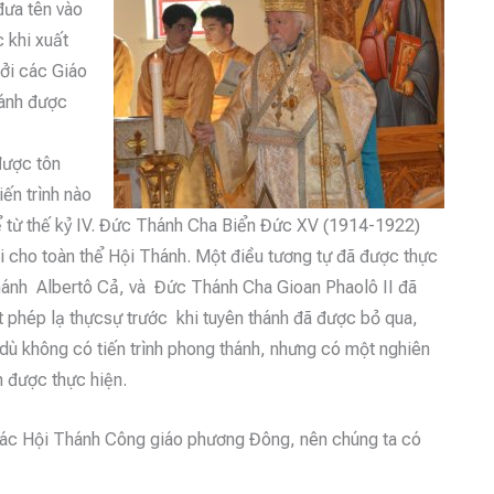
đưa tên vào
c khi xuất
bởi các Giáo
hánh được
 được tôn
iến trình nào
ể từ thế kỷ IV. Đức Thánh Cha Biển Đức XV (1914-1922)
gài cho toàn thể Hội Thánh. Một điều tương tự đã được thực
nh Albertô Cả, và Đức Thánh Cha Gioan Phaolô II đã
 phép lạ thựcsự trước khi tuyên thánh đã được bỏ qua,
c dù không có tiến trình phong thánh, nhưng có một nghiên
h được thực hiện.
c Hội Thánh Công giáo phương Đông, nên chúng ta có