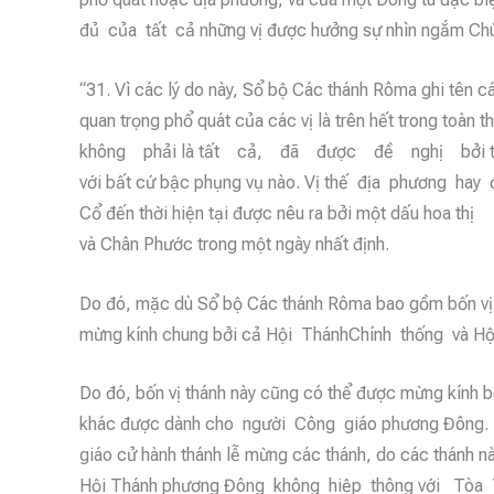
đủ của tất cả những vị được hưởng sự nhìn ngắm Chúa
“31. Vì các lý do này, Sổ bộ Các thánh Rôma ghi tên 
quan trọng phổ quát của các vị là trên hết trong toàn
không phải là tất cả, đã được đề nghị bởi từng 
với bất cứ bậc phụng vụ nào. Vị thế địa phương hay đ
Cổ đến thời hiện tại được nêu ra bởi một dấu hoa thị 
và Chân Phước trong một ngày nhất định.
Do đó, mặc dù Sổ bộ Các thánh Rôma bao gồm bốn vị
mừng kính chung bởi cả Hội ThánhChính thống và Hộ
Do đó, bốn vị thánh này cũng có thể được mừng kính b
khác được dành cho người Công giáo phương Đông. C
giáo cử hành thánh lễ mừng các thánh, do các thánh nà
Hội Thánh phương Đông không hiệp thông với Tòa Thá