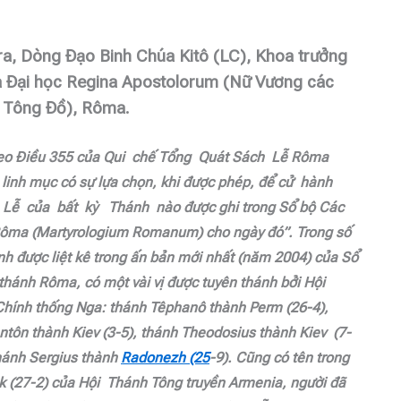
, Dòng Đạo Binh Chúa Kitô (LC), Khoa trưởng
a Đại học Regina Apostolorum (Nữ Vương các
 Tông Đồ), Rôma
.
eo Điều 355 của Qui chế Tổng Quát Sách Lễ Rôma
 linh mục có sự lựa chọn, khi được phép, để cử hành
 Lễ của bất kỳ Thánh nào được ghi trong Sổ bộ Các
ôma (Martyrologium Romanum) cho ngày đó”. Trong số
nh được liệt kê trong ấn bản mới nhất (năm 2004) của Sổ
thánh Rôma, có một vài vị được tuyên thánh bởi Hội
hính thống Nga: thánh Têphanô thành Perm (26-4),
ntôn thành Kiev (3-5), thánh Theodosius thành Kiev (7-
thánh Sergius thành
Radonezh (25
-9). Cũng có tên trong
k (27-2) của Hội Thánh Tông truyền Armenia, người đã