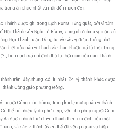
 trong ân phúc nhất và mãi đến muôn đời.
các Thánh được ghi trong Lịch Rôma Tỗng quát, bởi vì tầm
 thể Hội Thánh của Nghi Lễ Rôma, cũng như nhiều vị,mặc dù
Hội Thánh hoặc Dòng tu, và các vị được tưởng nhớ
ặc biệt của các vị Thánh và Chân Phước cổ từ thời Trung
(*), bên cạnh số chỉ định thứ tự thời gian của các Thánh
 thánh trên đây,nhưng có ít nhất 24 vị thánh khác được
i thánh Công giáo phương Đông.
ởi người Công giáo Rôma, trong khi lễ mừng các vị thánh
ó thể có nhiều lý do phức tạp, vốn cho phép người Công
y đã được chính thức tuyên thánh theo qui định của một
nh, và các vị thánh ấy có thể đã sống ngoài sự hiệp