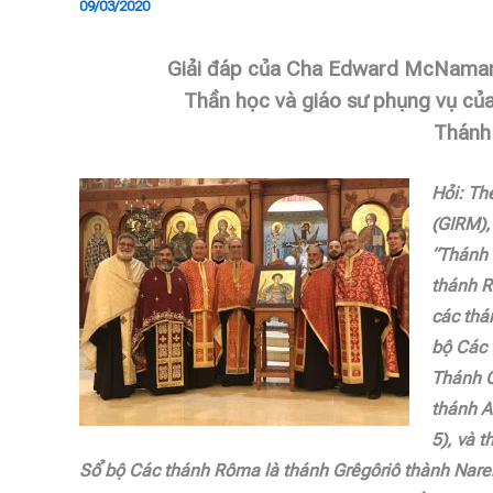
09/03/2020
Giải đáp của Cha Edward McNamara
Thần học và giáo sư phụng vụ củ
Thánh
Hỏi: Th
(GIRM),
“Thánh
thánh R
các thá
bộ Các 
Thánh C
thánh A
5), và 
Sổ bộ Các thánh Rôma là thánh Grêgôriô thành Nare