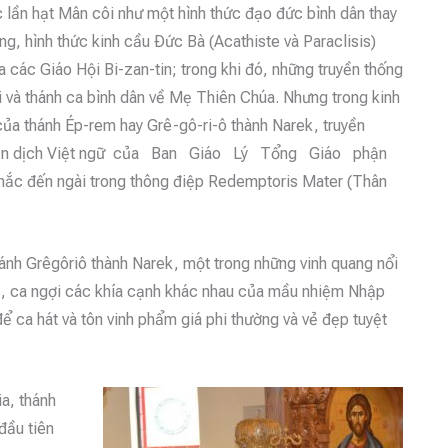
c lần hạt Mân côi như một hình thức đạo đức bình dân thay
, hình thức kinh cầu Ðức Bà (Acathiste và Paraclisis)
các Giáo Hội Bi-zan-tin; trong khi đó, những truyền thống
i và thánh ca bình dân về Mẹ Thiên Chúa. Nhưng trong kinh
ủa thánh Ép-rem hay Grê-gô-ri-ô thành Narek, truyền
8, Bản dịch Việt ngữ của Ban Giáo Lý Tổng Giáo phận
ắc đến ngài trong thông điệp Redemptoris Mater (Thân
ánh Grêgôriô thành Narek, một trong những vinh quang nổi
, ca ngợi các khía cạnh khác nhau của mầu nhiệm Nhập
ể ca hát và tôn vinh phẩm giá phi thường và vẻ đẹp tuyệt
a, thánh
đầu tiên