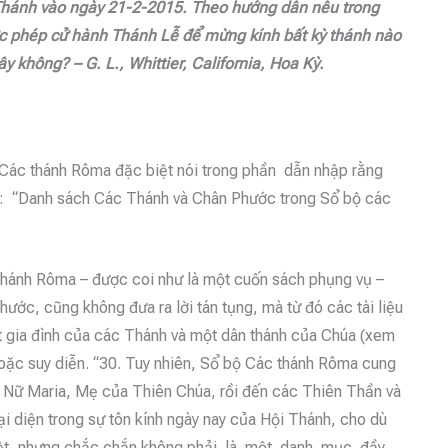
 Thánh vào ngày 21-2-2015. Theo hướng dẫn nêu
trong
ợc phép cử hành Thánh Lễ để mừng kính bất kỳ thánh nào
 không? – G. L., Whittier, California, Hoa Kỳ.
 Các thánh Rôma đặc biệt nói trong phần dẫn nhập rằng
ọc: “Danh sách Các Thánh và Chân Phước trong Sổ bộ các
 thánh Rôma – được coi như là một cuốn sách phụng vụ –
ớc, cũng không đưa ra lời tán tụng, mà từ đó các tài liệu
ột gia đình của các Thánh và một dân thánh của Chúa (xem
 hoặc suy diễn. “30. Tuy nhiên, Sổ bộ Các thánh Rôma cung
h Nữ Maria, Mẹ của Thiên Chúa, rồi đến các Thiên Thần và
ại diện trong sự tôn kính ngày nay của Hội Thánh, cho dù
biệt, nhưng chắc chắn không phải là một danh mục đầy