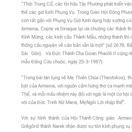
“Thời Trung Cổ, các tín hữu Tây Phương phát triển việ
thế các giờ kinh Phụng Vụ. Trong Giáo Hội Ðông Phương
còn rất gần với Phụng Vụ Giờ Kinh dạng hợp xướng của 
Armenia, Copte và Siriaque lại ưa chuộng các thánh th
Kính Mừng, các kinh cầu Thánh Mẫu, những thánh thi c
thống cầu nguyện về căn bản vẫn là một” (số 267
Sài Gòn). Và Đức Thánh Cha Gioan Phaolô II cũng nh
mẫu Đấng Cứu chuộc, ngày 25-3-1987):
“Trong bài tán tụng về Mẹ Thiên Chúa (Theotokos), th
bật của Armenia, với nguồn cảm hứng thơ ca mạnh mẽ
Thể, và mỗi mầu nhiệm này đối với ngài là một cơ hội đ
vời của Đức Trinh Nữ Maria, MẹNgôi Lời nhập thể”.
Với sự hình thành của Hội Thánh Công giáo Armeni
Grêgôriô thành Narek nhận được sự tôn kính phụng vụ 