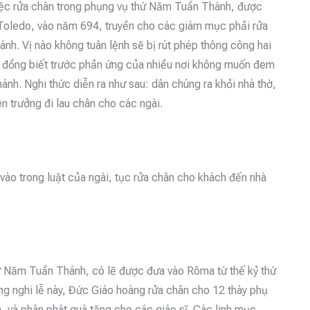
việc rửa chân trong phụng vụ thứ Năm Tuần Thánh, được
 Toledo, vào năm 694, truyền cho các giám mục phải rửa
h. Vị nào không tuân lệnh sẽ bị rút phép thông công hai
ng đồng biết trước phản ứng của nhiều nơi không muốn đem
nh. Nghi thức diễn ra như sau: dân chúng ra khỏi nhà thờ,
ên trưởng đi lau chân cho các ngài.
 vào trong luật của ngài, tục rửa chân cho khách đến nhà
ứ Năm Tuần Thánh, có lẽ được đưa vào Rôma từ thế kỷ thứ
ong nghi lễ này, Đức Giáo hoàng rửa chân cho 12 thày phụ
, và phân phát quà tặng cho các giáo sĩ. Các linh mục