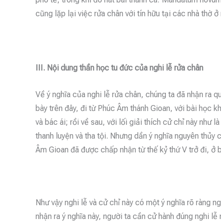
cũng lặp lại việc rửa chân với tín hữu tại các nhà thờ 
III. Nội dung thần học tu đức của nghi lễ rửa chân
Về ý nghĩa của nghi lễ rửa chân, chúng ta đã nhận ra qu
bày trên đây, đi từ Phúc Âm thánh Gioan, với bài học 
và bác ái; rồi về sau, với lối giải thích cử chỉ này như là
thanh luyện và tha tội. Nhưng dần ý nghĩa nguyên thủy
Âm Gioan đã được chấp nhận từ thế kỷ thứ V trở đi, ở
Như vậy nghi lễ và cử chỉ này có một ý nghĩa rõ ràng 
nhận ra ý nghĩa này, người ta cần cử hành đúng nghi l