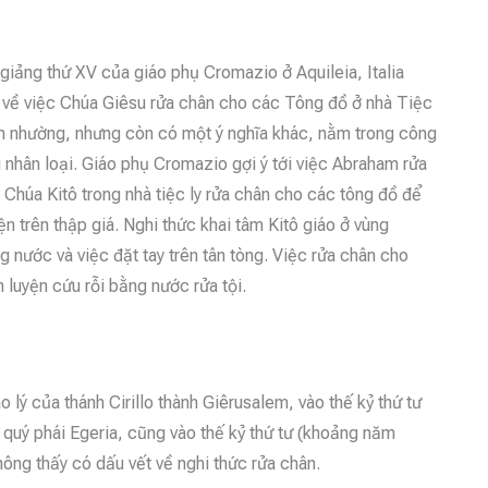
 giảng thứ XV của giáo phụ Cromazio ở Aquileia, Italia
 về việc Chúa Giêsu rửa chân cho các Tông đồ ở nhà Tiệc
iêm nhường, nhưng còn có một ý nghĩa khác, nằm trong công
ỗi nhân loại. Giáo phụ Cromazio gợi ý tới việc Abraham rửa
 Chúa Kitô trong nhà tiệc ly rửa chân cho các tông đồ để
ện trên thập giá. Nghi thức khai tâm Kitô giáo ở vùng
 nước và việc đặt tay trên tân tòng. Việc rửa chân cho
h luyện cứu rỗi bằng nước rửa tội.
o lý của thánh Cirillo thành Giêrusalem, vào thế kỷ thứ tư
quý phái Egeria, cũng vào thế kỷ thứ tư (khoảng năm
không thấy có dấu vết về nghi thức rửa chân.