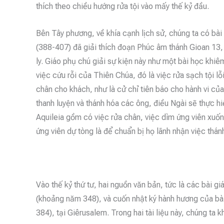
thích theo chiều hướng rửa tội vào mấy thế kỷ đầu.
Bên Tây phương, về khía cạnh lịch sử, chúng ta có bài
(388-407) đã giải thích đoạn Phúc âm thánh Gioan 13,
ly. Giáo phụ chú giải sự kiện này như một bài học kh
việc cứu rỗi của Thiên Chúa, đó là việc rửa sạch tội l
chân cho khách, như là cử chỉ tiên báo cho hành vi của
thanh luyện và thánh hóa các ông, điều Ngài sẽ thực hi
Aquileia gồm có việc rửa chân, việc dìm ứng viên xuống
ứng viên dự tòng là để chuẩn bị họ lãnh nhận việc thán
Vào thế kỷ thứ tư, hai nguồn văn bản, tức là các bài giá
(khoảng năm 348), và cuốn nhật ký hành hương của bà 
384), tại Giêrusalem. Trong hai tài liệu này, chúng ta 