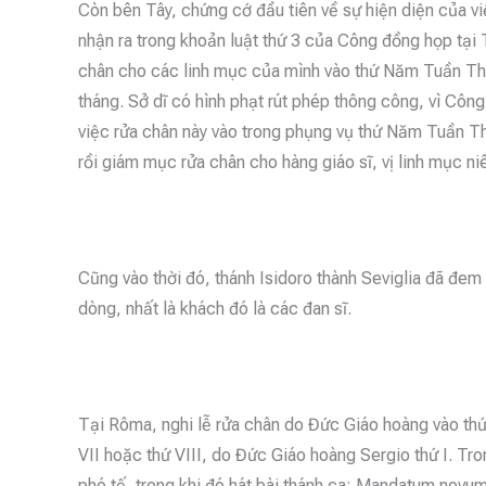
Còn bên Tây, chứng cớ đầu tiên về sự hiện diện của 
nhận ra trong khoản luật thứ 3 của Công đồng họp tại
chân cho các linh mục của mình vào thứ Năm Tuần Thán
tháng. Sở dĩ có hình phạt rút phép thông công, vì Cô
việc rửa chân này vào trong phụng vụ thứ Năm Tuần Thá
rồi giám mục rửa chân cho hàng giáo sĩ, vị linh mục ni
Cũng vào thời đó, thánh Isidoro thành Seviglia đã đem
dòng, nhất là khách đó là các đan sĩ.
Tại Rôma, nghi lễ rửa chân do Đức Giáo hoàng vào th
VII hoặc thứ VIII, do Đức Giáo hoàng Sergio thứ I. Tr
phó tế, trong khi đó hát bài thánh ca: Mandatum novum