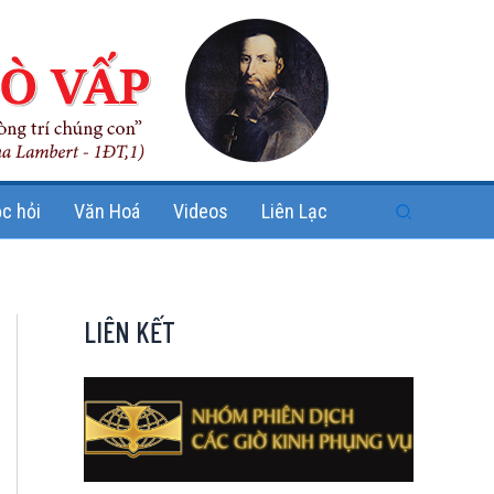
Search
c hỏi
Văn Hoá
Videos
Liên Lạc
LIÊN KẾT