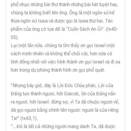
phổ nhạc những bài thơ thành những bài hát tuyệt hay,
chúng ta không biết tên ông. Ông là một ngôn sứ kế
thừa ngôn sứ Isaia và được gọi là Isaia thứ hai. Tác
phẩm của ông có tựa đề là “Cuốn Sách An Ủi”. (Is40-
55).
Lại một lần nữa, chúng ta tìm thấy ơn gọi Israel một
cách minh nhiên và không thể chối cãi, hơn nữa có
tính đồng nhất với việc hình thành ơn gọi Israel và đi xa
hơn trong dự phóng thành hình ơn gọi phổ quát.
“Nhưng bây giờ, đây là Lời Đức Chúa phán, Lời của
Đấng tạo thành ngươi, hỡi Giacob, lời của Đấng nắn
ra ngươi, hỡi Israel: đừng sợ, vì Ta đã chuộc ngươi về,
đã gọi ngươi bằng chính tên ngươi: ngươi là của riêng
Ta!” (Is43,1).
“…Đó là tất cả những người mang danh Ta, đã được