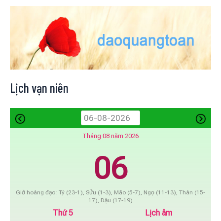
Lịch vạn niên
Tháng 08 năm 2026
06
Giờ hoàng đạo: Tý (23-1), Sửu (1-3), Mão (5-7), Ngọ (11-13), Thân (15-
17), Dậu (17-19)
Thứ 5
Lịch âm