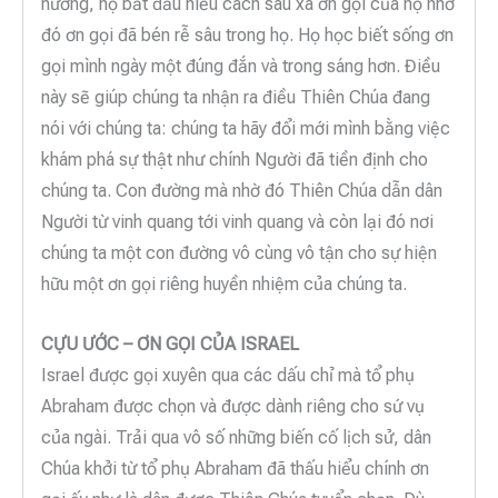
hưởng, họ bắt đầu hiểu cách sâu xa ơn gọi của họ nhờ
đó ơn gọi đã bén rễ sâu trong họ. Họ học biết sống ơn
gọi mình ngày một đúng đắn và trong sáng hơn. Điều
này sẽ giúp chúng ta nhận ra điều Thiên Chúa đang
nói với chúng ta: chúng ta hãy đổi mới mình bằng việc
khám phá sự thật như chính Người đã tiền định cho
chúng ta. Con đường mà nhờ đó Thiên Chúa dẫn dân
Người từ vinh quang tới vinh quang và còn lại đó nơi
chúng ta một con đường vô cùng vô tận cho sự hiện
hữu một ơn gọi riêng huyền nhiệm của chúng ta.
CỰU ƯỚC – ƠN GỌI CỦA ISRAEL
Israel được gọi xuyên qua các dấu chỉ mà tổ phụ
Abraham được chọn và được dành riêng cho sứ vụ
của ngài. Trải qua vô số những biến cố lịch sử, dân
Chúa khởi từ tổ phụ Abraham đã thấu hiểu chính ơn