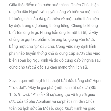
Giữa thời điểm của cuộc xuất hành, Thiên Chúa hiện
ra giữa dân Người với quyền năng vô biên và một nhà
tư tưởng sâu sắc đã giới thiệu về một cuộc thần hiện
kỳ diệu trong dự phóng thiêng liêng. Chúng ta không
biết tên ông là gì. Nhưng hẳn ông là một tư tế, vì vậy
chúng ta gọi tác phẩm của ông là, giòng văn tư tế,
bằng một chữ “p” đầu chữ. Công việc này định hình
phần nào truyền thống khả dĩ cung cấp sườn cho việc
biên soạn bộ Ngũ Kinh và do đó cung cấp ý nghĩa sau
cùng cho tất cả các sự kiện mang tính lịch sử.
Xuyên qua một loạt trình thuật bắt đầu bằng chữ Hipri
“Toledot”: “Đây là gia phả (một lịch sử) của…” (St5,
1; 6, 9…vv.). “P” nối kết sự sáng tạo vũ trụ với giao
ước của tổ phụ Abraham và sự phát sinh dân Chúa,
toàn bộ lịch sử của Môsê, cuộc Xuất Hành và giao