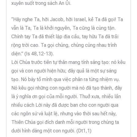
xuyên suốt trong sách An Ủi.
“Hãy nghe Ta, hỡi Jacob, hỡi Israel, kẻ Ta đã gọi! Ta
vẫn là Ta, Ta là khởi nguyên, Ta cũng là cùng tận.
Chính tay Ta đã thiết lập địa cầu, tay hữu Ta đã trải
rộng trời cao. Ta gọi chúng, chúng cùng nhau trình
diện.” (Is 48,12-13).
Lời Chúa trước tiên tự thân mang tính sáng tạo: nó kêu
gọi và con người hiện hữu; đây quả là một sự sáng
tạo. Nó bày tỏ mình qua việc phân ra từng nhiệm vụ.
Nó kêu gọi những con người mà nó đã tạo thành, đây
là ý nghĩa ơn gọi của mỗi người. Thuở xưa, nhiều lần
nhiều cách Lời này đã được ban cho con người qua
các ngôn sứ và luật lệ, nhưng vào thời sau hết này,
Thiên Chúa gọi đích danh mỗi người trong chúng ta
dưới hình dáng một con người. (Dt1,1)