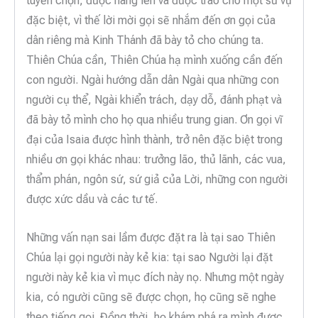
tuyển chọn, được nâng lên và được trao cho một sứ vụ
đặc biệt, vì thế lời mời gọi sẽ nhắm đến ơn gọi của
dân riêng mà Kinh Thánh đã bày tỏ cho chúng ta.
Thiên Chúa cần, Thiên Chúa hạ mình xuống cần đến
con người. Ngài hướng dẫn dân Ngài qua những con
người cụ thể, Ngài khiển trách, dạy dỗ, đánh phạt và
đã bày tỏ mình cho họ qua nhiều trung gian. Ơn gọi vĩ
đại của Isaia được hình thành, trở nên đặc biệt trong
nhiều ơn gọi khác nhau: trưởng lão, thủ lãnh, các vua,
thẩm phán, ngôn sứ, sứ giả của Lời, những con người
được xức dầu và các tư tế.
Những vấn nạn sai lầm được đặt ra là tại sao Thiên
Chúa lại gọi người này kẻ kia: tại sao Người lại đặt
người này kẻ kia vì mục đích này nọ. Nhưng một ngày
kia, có người cũng sẽ được chọn, họ cũng sẽ nghe
theo tiếng gọi. Đồng thời, họ khám phá ra mình được