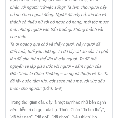
phán với ngươi: ‘cứ việc sống!’ Ta làm cho ngươi nảy
nở như hoa ngoài đồng. Ngươi đã nảy nở, lớn lên và
thành cô thiếu nữ với bộ ngực nở nang, mái tóc mượt
mà, nhưng ngươi vẫn trần truồng, không mảnh vải
che thân.
Ta đi ngang qua chỗ và thấy ngươi. Này ngươi đã
đến tuổi, tuổi yêu đương. Ta đã lấy vạt áo của Ta phủ
lên để che thân thể lõa lồ của ngươi. Ta đã thề
nguyền và lập giao ước với ngươi – sấm ngôn của
Đức Chúa là Chúa Thượng – và ngươi thuộc về Ta. Ta
đã lấy nước tắm rửa, gột sạch máu me, rồi xức dầu
thơm cho ngươi.”
(Ed16,6-9).
Trong thời gian dài, đây là một sự nhắc nhở bên cạnh
việc diễn tả ơn gọi của họ. Thiên Chúa “đã tìm thấy”,
“đã bắt gặp”, “đã gọi”, “đã chọn”, “yêu thích” họ.