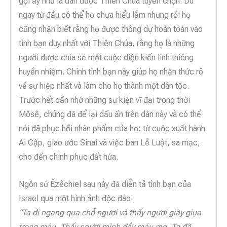
gọi ấy như là dân được Thiên Chúa tuyển chọn. Dù
ngay từ đầu có thể họ chưa hiểu lắm nhưng rồi họ
cũng nhận biết rằng họ được thông dự hoàn toàn vào
tình bạn duy nhất với Thiên Chúa, rằng họ là những
người được chia sẻ một cuộc diện kiến linh thiêng
huyền nhiệm. Chính tình bạn này giúp họ nhận thức rõ
về sự hiệp nhất và làm cho họ thành một dân tộc.
Trước hết cần nhớ những sự kiện vĩ đại trong thời
Môsê, chúng đã để lại dấu ấn trên dân này và có thể
nói đã phục hồi nhân phẩm của họ: từ cuộc xuất hành
Ai Cập, giao ước Sinai và việc ban Lề Luật, sa mạc,
cho đến chinh phục đất hứa.
Ngôn sứ Êzêchiel sau này đã diễn tả tình bạn của
Israel qua một hình ảnh độc đáo:
“Ta đi ngang qua chỗ ngươi và thấy ngươi giãy giụa
trong máu. Thấy ngươi mình đầy máu me, Ta đã