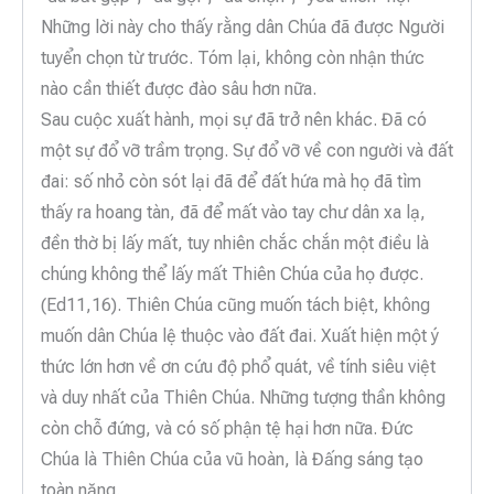
Những lời này cho thấy rằng dân Chúa đã được Người
tuyển chọn từ trước. Tóm lại, không còn nhận thức
nào cần thiết được đào sâu hơn nữa.
Sau cuộc xuất hành, mọi sự đã trở nên khác. Đã có
một sự đổ vỡ trầm trọng. Sự đổ vỡ về con người và đất
đai: số nhỏ còn sót lại đã để đất hứa mà họ đã tìm
thấy ra hoang tàn, đã để mất vào tay chư dân xa lạ,
đền thờ bị lấy mất, tuy nhiên chắc chắn một điều là
chúng không thể lấy mất Thiên Chúa của họ được.
(Ed11,16). Thiên Chúa cũng muốn tách biệt, không
muốn dân Chúa lệ thuộc vào đất đai. Xuất hiện một ý
thức lớn hơn về ơn cứu độ phổ quát, về tính siêu việt
và duy nhất của Thiên Chúa. Những tượng thần không
còn chỗ đứng, và có số phận tệ hại hơn nữa. Đức
Chúa là Thiên Chúa của vũ hoàn, là Đấng sáng tạo
toàn năng.