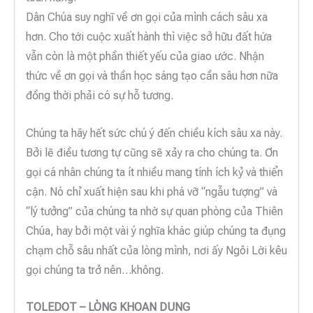
Dân Chúa suy nghĩ về ơn gọi của mình cách sâu xa
hơn. Cho tới cuộc xuất hành thì việc sở hữu đất hứa
vẫn còn là một phần thiết yếu của giao ước. Nhận
thức về ơn gọi và thần học sáng tạo cần sâu hơn nữa
đồng thời phải có sự hỗ tương.
Chúng ta hãy hết sức chú ý đến chiều kích sâu xa này.
Bởi lẽ điều tương tự cũng sẽ xảy ra cho chúng ta. Ơn
gọi cá nhân chúng ta ít nhiều mang tính ích kỷ và thiển
cận. Nó chỉ xuất hiện sau khi phá vỡ “ngẫu tượng” và
“lý tưởng” của chúng ta nhờ sự quan phòng của Thiên
Chúa, hay bởi một vài ý nghĩa khác giúp chúng ta đụng
chạm chỗ sâu nhất của lòng mình, nơi ấy Ngôi Lời kêu
gọi chúng ta trở nên…không.
TOLEDOT – LÒNG KHOAN DUNG