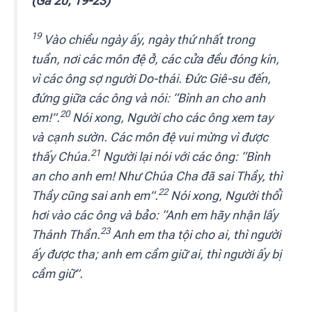
(Ga 20, 19-23)
19
Vào chiều ngày ấy, ngày thứ nhất trong
tuần, nơi các môn đệ ở, các cửa đều đóng kín,
vì các ông sợ người Do-thái. Đức Giê-su đến,
đứng giữa các ông và nói: “Bình an cho anh
20
em!”.
Nói xong, Người cho các ông xem tay
và cạnh sườn. Các môn đệ vui mừng vì được
21
thấy Chúa.
Người lại nói với các ông: “Bình
an cho anh em! Như Chúa Cha đã sai Thầy, thì
22
Thầy cũng sai anh em”.
Nói xong, Người thổi
hơi vào các ông và bảo: “Anh em hãy nhận lấy
23
Thánh Thần.
Anh em tha tội cho ai, thì người
ấy được tha; anh em cầm giữ ai, thì người ấy bị
cầm giữ”.