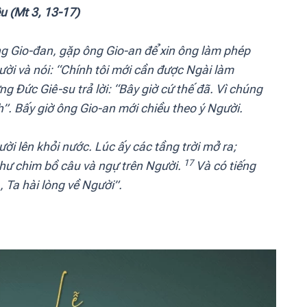
u (Mt 3, 13-17)
ng Gio-đan, gặp ông Gio-an để xin ông làm phép
 và nói: “Chính tôi mới cần được Ngài làm
g Đức Giê-su trả lời: “Bây giờ cứ thế đã. Vì chúng
h”.
Bấy giờ ông Gio-an mới chiều theo ý Người.
ời lên khỏi nước. Lúc ấy các tầng trời mở ra;
17
hư chim bồ câu và ngự trên Người.
Và có tiếng
, Ta hài lòng về Người”.