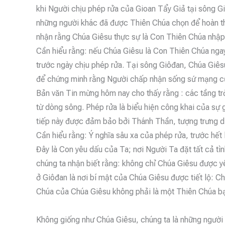
khi Người chịu phép rửa của Gioan Tẩy Giả tại sông Gi
những người khác đã được Thiên Chúa chọn để hoàn thà
nhận rằng Chúa Giêsu thực sự là Con Thiên Chúa nhập
Cần hiểu rằng: nếu Chúa Giêsu là Con Thiên Chúa ngay
trước ngày chịu phép rửa. Tại sông Giôđan, Chúa Giês
để chứng minh rằng Người chấp nhận sống sứ mạng c
Bản văn Tin mừng hôm nay cho thấy rằng : các tầng tr
từ dòng sông. Phép rửa là biểu hiện công khai của sự 
tiếp này được đảm bảo bởi Thánh Thần, tượng trưng d
Cần hiểu rằng: Ý nghĩa sâu xa của phép rửa, trước hế
Đây là Con yêu dấu của Ta; nơi Người Ta đặt tất cả t
chúng ta nhận biết rằng: không chỉ Chúa Giêsu được yê
ở Giôđan là nơi bí mật của Chúa Giêsu được tiết lộ: 
Chúa của Chúa Giêsu không phải là một Thiên Chúa bạ
Không giống như Chúa Giêsu, chúng ta là những người 