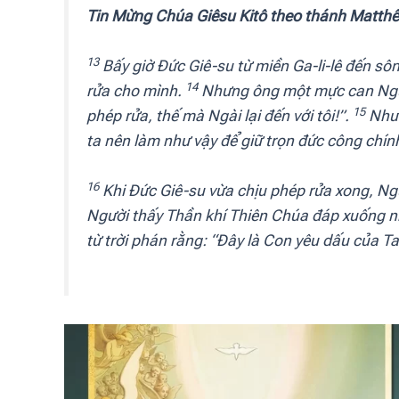
Tin Mừng Chúa Giêsu Kitô theo thánh Matthê
13
Bấy giờ Đức Giê-su từ miền Ga-li-lê đến sô
14
rửa cho mình.
Nhưng ông một mực can Người
15
phép rửa, thế mà Ngài lại đến với tôi!”
.
Nhưn
ta nên làm như vậy để giữ trọn đức công chín
16
Khi Đức Giê-su vừa chịu phép rửa xong, Ngư
Người thấy Thần khí Thiên Chúa đáp xuống n
từ trời phán rằng: “Đây là Con yêu dấu của Ta