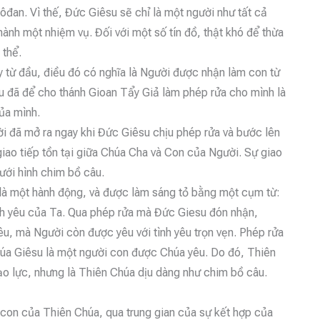
ôđan. Vì thế, Đức Giêsu sẽ chỉ là một người như tất cả
nh một nhiệm vụ. Đối với một số tín đồ, thật khó để thừa
 thể.
 từ đầu, điều đó có nghĩa là Người được nhận làm con từ
u đã để cho thánh Gioan Tẩy Giả làm phép rửa cho mình là
ủa mình.
ời đã mở ra ngay khi Đức Giêsu chịu phép rửa và bước lên
giao tiếp tồn tại giữa Chúa Cha và Con của Người. Sự giao
ưới hình chim bồ câu.
t là một hành động, và được làm sáng tỏ bằng một cụm từ:
ình yêu của Ta. Qua phép rửa mà Đức Giesu đón nhận,
u, mà Người còn được yêu với tình yêu trọn vẹn. Phép rửa
Chúa Giêsu là một người con được Chúa yêu. Do đó, Thiên
o lực, nhưng là Thiên Chúa dịu dàng như chim bồ câu.
con của Thiên Chúa, qua trung gian của sự kết hợp của