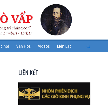
Search
c hỏi
Văn Hoá
Videos
Liên Lạc
LIÊN KẾT