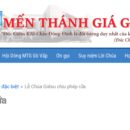
Hội Dòng MTG Gò Vấp
Ơn gọi
Suy niệm Lời Chúa
Họ
ễ đặc biệt
Lễ Chúa Giêsu chịu phép rửa
ửa