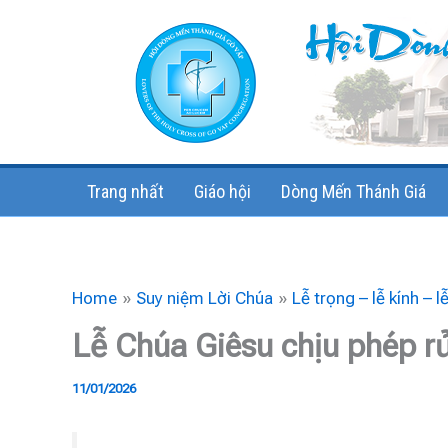
Skip
to
content
Trang nhất
Giáo hội
Dòng Mến Thánh Giá
Home
Suy niệm Lời Chúa
Lễ trọng – lễ kính – l
Lễ Chúa Giêsu chịu phép r
11/01/2026