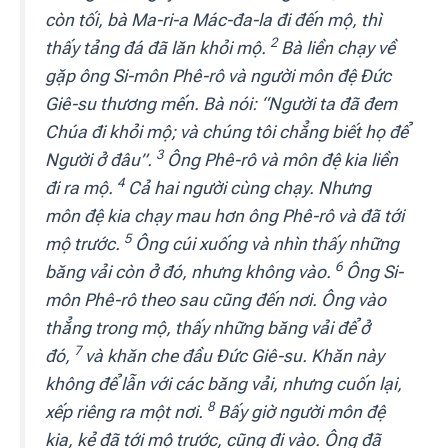
còn tối, bà Ma-ri-a Mác-đa-la đi đến mộ, thì
2
thấy tảng đá đã lăn khỏi mộ.
Bà liền chạy về
gặp ông Si-môn Phê-rô và người môn đệ Đức
Giê-su thương mến. Bà nói: “Người ta đã đem
Chúa đi khỏi mộ; và chúng tôi chẳng biết họ để
3
Người ở đâu”.
Ông Phê-rô và môn đệ kia liền
4
đi ra mộ.
Cả hai người cùng chạy. Nhưng
môn đệ kia chạy mau hơn ông Phê-rô và đã tới
5
mộ trước.
Ông cúi xuống và nhìn thấy những
6
băng vải còn ở đó, nhưng không vào.
Ông Si-
môn Phê-rô theo sau cũng đến nơi. Ông vào
thẳng trong mộ, thấy những băng vải để ở
7
đó,
và khăn che đầu Đức Giê-su. Khăn này
không để lẫn với các băng vải, nhưng cuốn lại,
8
xếp riêng ra một nơi.
Bấy giờ người môn đệ
kia, kẻ đã tới mộ trước, cũng đi vào. Ông đã