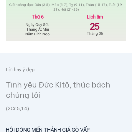
Giờ hoàng đạo: Dần (3-5), Mão (5-7), Tỵ (9-11), Thân (15-17), Tuất (19-
21), Hợi (21-23)
Thứ 6
Lịch âm
25
Ngày Quý Sửu
Tháng Ất Mùi
Tháng 06
Năm Bính Ngọ
Lời hay ý đẹp
Tình yêu Đức Kitô, thúc bách
chúng tôi
(2Cr 5,14)
HỘI DÒNG MẾN THÁNH GIÁ GÒ VẤP