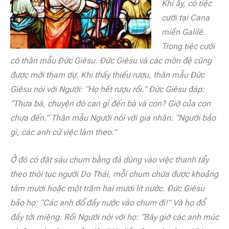
Khi ấy, có tiệc
cưới tại Cana
miền Galilê.
Trong tiệc cưới
có thân mẫu Ðức Giêsu. Ðức Giêsu và các môn đệ cũng
được mời tham dự. Khi thấy thiếu rượu, thân mẫu Ðức
Giêsu nói với Người: “Họ hết rượu rồi.” Ðức Giêsu đáp:
“Thưa bà, chuyện đó can gì đến bà và con? Giờ của con
chưa đến.” Thân mẫu Người nói với gia nhân: “Người bảo
gì, các anh cứ việc làm theo.”
Ở đó có đặt sáu chum bằng đá dùng vào việc thanh tẩy
theo thói tục người Do Thái, mỗi chum chứa được khoảng
tám mươi hoặc một trăm hai mươi lít nước. Ðức Giêsu
bảo họ: “Các anh đổ đầy nước vào chum đi!” Và họ đổ
đầy tới miệng. Rồi Người nói với họ: “Bây giờ các anh múc