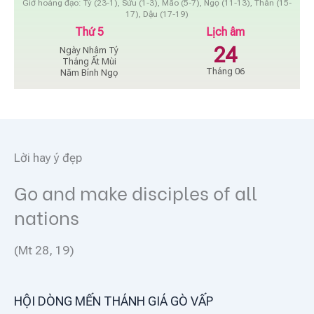
Giờ hoàng đạo: Tý (23-1), Sửu (1-3), Mão (5-7), Ngọ (11-13), Thân (15-
17), Dậu (17-19)
Thứ 5
Lịch âm
24
Ngày Nhâm Tý
Tháng Ất Mùi
Tháng 06
Năm Bính Ngọ
Lời hay ý đẹp
Go and make disciples of all
nations
(Mt 28, 19)
HỘI DÒNG MẾN THÁNH GIÁ GÒ VẤP