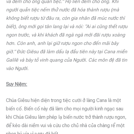
và đem cho ông quản tiệc.” Họ liền đem cho ông. Khi
người quản tiệc nếm thử nước đã hóa thành rượu (mà
không biết rượu từ đâu ra, còn gia nhân đã múc nước thì
biết), ông mới gọi tân lang lại và nói: “Ai ai cũng thết rượu
ngon trước, và khi khách đã ngà ngà mới đãi rượu xoàng
hơn. Còn anh, anh lại giữ rượu ngon cho đến mãi bây
giờ.” Ðức Giêsu đã làm dấu lạ đầu tiên này tại Cana miền
Galilê và bày tỏ vinh quang của Người. Các môn đệ đã tin
vào Người.
Suy Niệm:
Chúa Giêsu hiện diện trong tiệc cưới ở làng Cana là một
biến cố. Biến cố này đã làm cho mọi người kinh ngạc sau
khi Chúa Giêsu làm phép lạ biến nước trở thành rượu ngon,
để kéo dài niềm vui và cứu cho chủ nhà của chàng rể một
phen hú vía vì rượu đã hết.