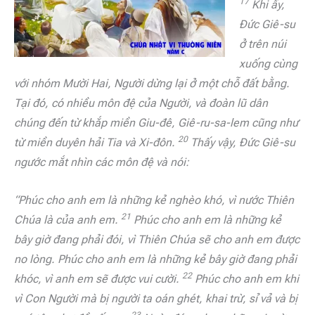
17
Khi ấy,
Đức Giê-su
ở trên núi
xuống cùng
với nhóm Mười Hai, Người dừng lại ở một chỗ đất bằng.
Tại đó, có nhiều môn đệ của Người, và đoàn lũ dân
chúng đến từ khắp miền Giu-đê, Giê-ru-sa-lem cũng như
20
từ miền duyên hải Tia và Xi-đôn.
Thấy vậy, Đức Giê-su
ngước mắt nhìn các môn đệ và nói:
“Phúc cho anh em là những kẻ nghèo khó,
vì nước Thiên
21
Chúa là của anh em.
Phúc cho anh em là những kẻ
bây giờ đang phải đói,
vì Thiên Chúa sẽ cho anh em được
no lòng.
Phúc cho anh em là những kẻ bây giờ đang phải
22
khóc,
vì anh em sẽ được vui cười.
Phúc cho anh em khi
vì Con Người mà bị người ta oán ghét, khai trừ, sỉ vả và bị
23