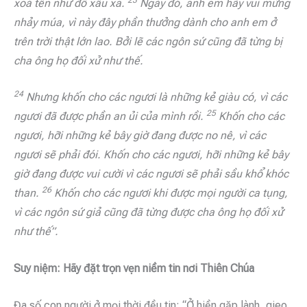
xoá tên như đồ xấu xa.
Ngày đó, anh em hãy vui mừng
nhảy múa, vì này đây phần thưởng dành cho anh em ở
trên trời thật lớn lao. Bởi lẽ các ngôn sứ cũng đã từng bị
cha ông họ đối xử như thế.
24
Nhưng khốn cho các ngươi là những kẻ giàu có, vì các
25
ngươi đã được phần an ủi của mình rồi.
Khốn cho các
ngươi, hỡi những kẻ bây giờ đang được no nê, vì các
ngươi sẽ phải đói.
Khốn cho các ngươi, hỡi những kẻ bây
giờ đang được vui cười vì các ngươi sẽ phải sầu khổ khóc
26
than.
Khốn cho các ngươi khi được mọi người ca tụng,
vì các ngôn sứ giả cũng đã từng được cha ông họ đối xử
như thế”.
Suy niệm: Hãy đặt trọn vẹn niềm tin nơi Thiên Chúa
Đa số con người ở mọi thời đều tin: “Ở hiền gặp lành, gieo