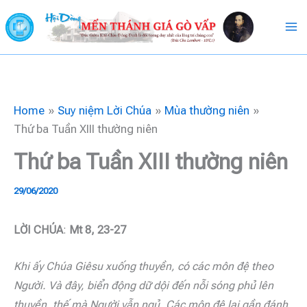
Skip
to
content
Home
Suy niệm Lời Chúa
Mùa thường niên
Thứ ba Tuần XIII thường niên
Thứ ba Tuần XIII thường niên
29/06/2020
LỜI CHÚA
:
Mt 8, 23-27
Khi ấy Chúa Giêsu xuống thuyền, có các môn đệ theo
Người. Và đây, biển động dữ dội đến nỗi sóng phủ lên
thuyền, thế mà Người vẫn ngủ. Các môn đệ lại gần đánh