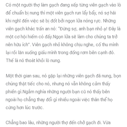
Có một người thợ làm gạch đang xếp từng viên gạch vào lò
để chuẩn bị nung thì một viên gạch run lẩy bẩy, nó sợ hãi
khi nghĩ đến việc sẽ bị đốt bởi ngọn lửa nóng rực. Những
viên gạch khác trấn an nó: “Đừng sợ, anh bạn nhỏ ạ! Đây là
một cơ hội hiếm có đấy.Ngọn lửa sẽ làm cho chúng ta trở
nên hữu ích”. Viên gạch nhỏ không chịu nghe, cố thu mình
lại rồi lăn xuống giấu mình trong đống rơm bên cạnh đó.
Thế là nó thoát khỏi lò nung.
Một thời gian sau, nó gặp lại những viên gạch đã nung, bọn
chúng thật tiếc cho nó, nhưng nó vẫn không cảm thấy
phiền gì.Ngắm nghía những người bạn cũ nó thấy bên
ngoài họ chẳng thay đổi gì nhiều ngoài việc thân thể họ
cứng hơn lúc trước.
Chẳng bao lâu, những người thợ đến chở gạch đi. Vừa