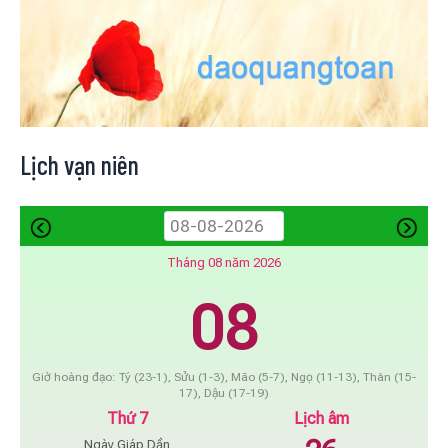
Lịch vạn niên
Tháng 08 năm 2026
08
Giờ hoàng đạo: Tý (23-1), Sửu (1-3), Mão (5-7), Ngọ (11-13), Thân (15-
17), Dậu (17-19)
Thứ 7
Lịch âm
Ngày Giáp Dần