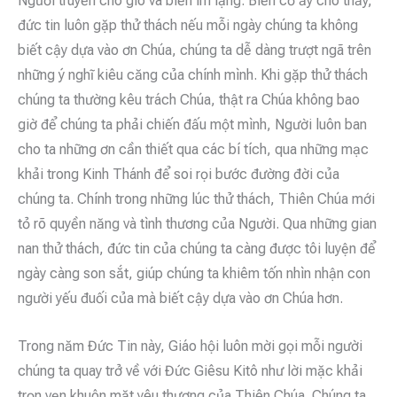
Người truyền cho gió và biển im lặng. Biến cố ấy cho thấy,
đức tin luôn gặp thử thách nếu mỗi ngày chúng ta không
biết cậy dựa vào ơn Chúa, chúng ta dễ dàng trượt ngã trên
những ý nghĩ kiêu căng của chính mình. Khi gặp thử thách
chúng ta thường kêu trách Chúa, thật ra Chúa không bao
giờ để chúng ta phải chiến đấu một mình, Người luôn ban
cho ta những ơn cần thiết qua các bí tích, qua những mạc
khải trong Kinh Thánh để soi rọi bước đường đời của
chúng ta. Chính trong những lúc thử thách, Thiên Chúa mới
tỏ rõ quyền năng và tình thương của Người. Qua những gian
nan thử thách, đức tin của chúng ta càng được tôi luyện để
ngày càng son sắt, giúp chúng ta khiêm tốn nhìn nhận con
người yếu đuối của mà biết cậy dựa vào ơn Chúa hơn.
Trong năm Đức Tin này, Giáo hội luôn mời gọi mỗi người
chúng ta quay trở về với Đức Giêsu Kitô như lời mặc khải
trọn vẹn khuôn mặt yêu thương của Thiên Chúa. Chúng ta