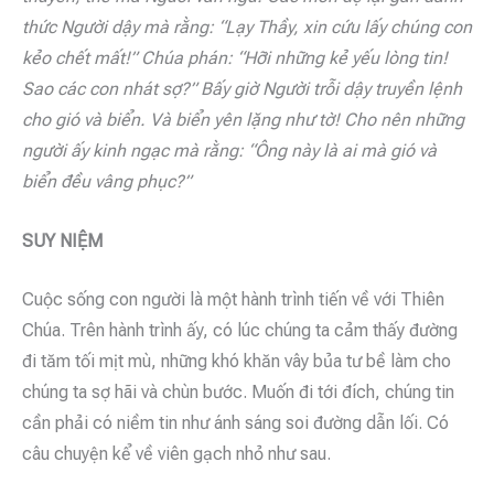
thức Người dậy mà rằng: “Lạy Thầy, xin cứu lấy chúng con
kẻo chết mất!” Chúa phán: “Hỡi những kẻ yếu lòng tin!
Sao các con nhát sợ?” Bấy giờ Người trỗi dậy truyền lệnh
cho gió và biển. Và biển yên lặng như tờ! Cho nên những
người ấy kinh ngạc mà rằng: “Ông này là ai mà gió và
biển đều vâng phục?”
SUY NIỆM
Cuộc sống con người là một hành trình tiến về với Thiên
Chúa. Trên hành trình ấy, có lúc chúng ta cảm thấy đường
đi tăm tối mịt mù, những khó khăn vây bủa tư bề làm cho
chúng ta sợ hãi và chùn bước. Muốn đi tới đích, chúng tin
cần phải có niềm tin như ánh sáng soi đường dẫn lối. Có
câu chuyện kể về viên gạch nhỏ như sau.