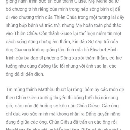
giống hành trình đức tin của thánh Giuse. Mẹ Maria đã từ
bỏ chương trình riêng của mình trong nếp sống bình dị để
đi vào chương trình của Thiên Chúa trong một tương lai đầy
những bấp bênh và trắc trở, nhưng Mẹ hoàn toàn phó thác
vào Thiên Chúa. Còn thánh Giuse lại thể hiện niềm tin một
cách sống động nhưng âm thầm, kín đáo.Sự đáp trả của
ông Giacaria không giống tâm tình của bà Êlisabet.Hành
trình của ba đạo sĩ phương Đông xa xôi thăm thẳm, có lúc
tưởng như cùng đường tắc lối nhưng với ánh sao lạ, các
ông đã đi đến đích.
Tin mừng thánh Matthêu thuật lại rằng: hôm ấy các môn đệ
theo Chúa Giêsu xuống thuyền thì bỗng biển hồ nổi sóng
gió, các môn đệ hoảng sợ kêu cứu Chúa Giêsu. Các ông
chỉ dựa vào sức mình mà không nhận ra Đấng quyền năng
đang ở giữa các ông. Chúa Giêsu đã trấn an các ông rồi