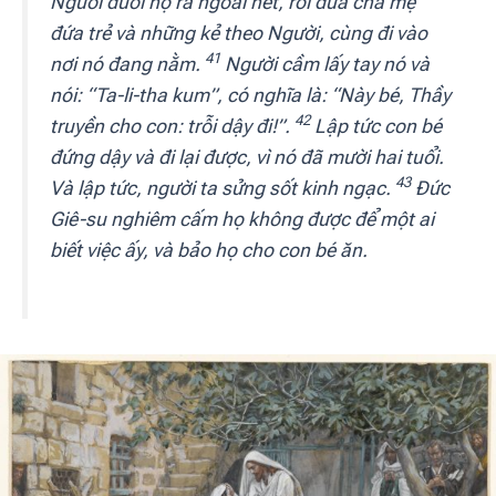
Người đuổi họ ra ngoài hết, rồi đưa cha mẹ
đứa trẻ và những kẻ theo Người, cùng đi vào
41
nơi nó đang nằm.
Người cầm lấy tay nó và
nói: “Ta-li-tha kum”, có nghĩa là: “Này bé, Thầy
42
truyền cho con: trỗi dậy đi!”.
Lập tức con bé
đứng dậy và đi lại được, vì nó đã mười hai tuổi.
43
Và lập tức, người ta sửng sốt kinh ngạc.
Đức
Giê-su nghiêm cấm họ không được để một ai
biết việc ấy, và bảo họ cho con bé ăn.