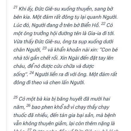
21
Khi ấy, Đức Giê-su xuống thuyền, sang bờ
bên kia. Một đám rất đông tụ lại quanh Người.
22
Lúc đó, Người đang ở trên bờ Biển Hồ.
Có
một ông trưởng hội đường tên là Gia-ia đi tới.
Vừa thấy Đức Giê-su, ông ta sụp xuống dưới
23
chân Người,
và khẩn khoản nài xin: “Con bé
nhà tôi gần chết rồi. Xin Ngài đến đặt tay lên
cháu, để nó được cứu chữa và được
24
sống”.
Người liền ra đi với ông. Một đám rất
đông đi theo và chen lấn Người.
25
Có một bà kia bị băng huyết đã mười hai
26
năm,
bao phen khổ sở vì chạy thầy chạy
thuốc đã nhiều, đến tán gia bại sản, mà bệnh
vẫn không thuyên giảm, lại còn thêm nặng là
27