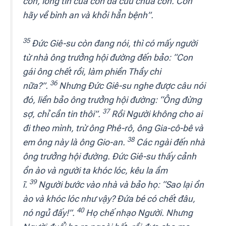
con, lòng tin của con đã cứu chữa con.
Con
hãy về bình an và khỏi hẳn bệnh”.
35
Đức Giê-su còn đang nói, thì có mấy người
từ nhà ông trưởng hội đường đến bảo: “Con
gái ông chết rồi, làm phiền Thầy chi
36
nữa?”.
Nhưng Đức Giê-su nghe được câu nói
đó, liền bảo ông trưởng hội đường: “Ông đừng
37
sợ, chỉ cần tin thôi”.
Rồi Người không cho ai
đi theo mình, trừ ông Phê-rô, ông Gia-cô-bê và
38
em ông này là ông Gio-an.
Các ngài đến nhà
ông trưởng hội đường. Đức Giê-su thấy cảnh
ồn ào và người ta khóc lóc, kêu la ầm
39
ĩ.
Người bước vào nhà và bảo họ: “Sao lại ồn
ào và khóc lóc như vậy? Đứa bé có chết đâu,
40
nó ngủ đấy!”.
Họ chế nhạo Người. Nhưng