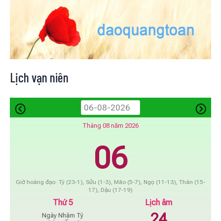
Lịch vạn niên
Tháng 08 năm 2026
06
Giờ hoàng đạo: Tý (23-1), Sửu (1-3), Mão (5-7), Ngọ (11-13), Thân (15-
17), Dậu (17-19)
Thứ 5
Lịch âm
24
Ngày Nhâm Tý