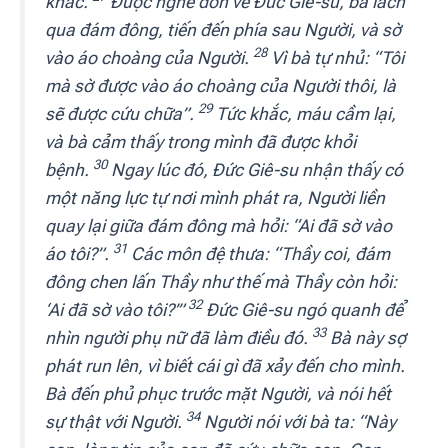
khác.
Được nghe đồn về Đức Giê-su, bà lách
qua đám đông, tiến đến phía sau Người, và sờ
28
vào áo choàng của Người.
Vì bà tự nhủ: “Tôi
mà sờ được vào áo choàng của Người thôi, là
29
sẽ được cứu chữa”.
Tức khắc, máu cầm lại,
và bà cảm thấy trong mình đã được khỏi
30
bệnh.
Ngay lúc đó, Đức Giê-su nhận thấy có
một năng lực tự nơi mình phát ra, Người liền
quay lại giữa đám đông mà hỏi: “Ai đã sờ vào
31
áo tôi?”.
Các môn đệ thưa: “Thầy coi, đám
đông chen lấn Thầy như thế mà Thầy còn hỏi:
32
‘Ai đã sờ vào tôi?’”
Đức Giê-su ngó quanh để
33
nhìn người phụ nữ đã làm điều đó.
Bà này sợ
phát run lên, vì biết cái gì đã xảy đến cho mình.
Bà đến phủ phục trước mặt Người, và nói hết
34
sự thật với Người.
Người nói với bà ta: “Này