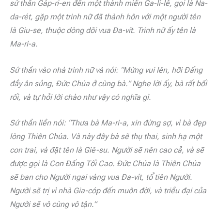
sứ thần Gáp-ri-en đến một thành miền Ga-li-lê, gọi là Na-
da-rét, gặp một trinh nữ đã thành hôn với một người tên
là Giu-se, thuộc dòng dõi vua Đa-vít. Trinh nữ ấy tên là
Ma-ri-a.
Sứ thần vào nhà trinh nữ và nói: “Mừng vui lên, hỡi Đấng
đầy ân sủng, Đức Chúa ở cùng bà.” Nghe lời ấy, bà rất bối
rối, và tự hỏi lời chào như vậy có nghĩa gì.
Sứ thần liền nói: “Thưa bà Ma-ri-a, xin đừng sợ, vì bà đẹp
lòng Thiên Chúa. Và này đây bà sẽ thụ thai, sinh hạ một
con trai, và đặt tên là Giê-su. Người sẽ nên cao cả, và sẽ
được gọi là Con Đấng Tối Cao. Đức Chúa là Thiên Chúa
sẽ ban cho Người ngai vàng vua Đa-vít, tổ tiên Người.
Người sẽ trị vì nhà Gia-cóp đến muôn đời, và triều đại của
Người sẽ vô cùng vô tận.”