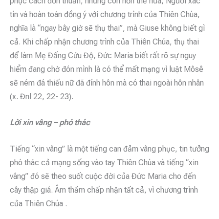
phục cách đơn thuần, nhưng còn hơn thế nữa, Người xác
tín và hoàn toàn đồng ý với chương trình của Thiên Chúa,
nghĩa là “ngay bây giờ sẽ thụ thai”, mà Giuse không biết gì
cả. Khi chấp nhận chương trình của Thiên Chúa, thụ thai
để làm Mẹ Đấng Cứu Độ, Đức Maria biết rất rõ sự nguy
hiểm đang chờ đón mình là có thể mất mạng vì luật Môsê
sẽ ném đá thiếu nữ đã đính hôn mà có thai ngoài hôn nhân
(x. Đnl 22, 22- 23).
Lời xin vâng – phó thác
Tiếng “xin vâng” là một tiếng can đảm vâng phục, tin tưởng
phó thác cả mạng sống vào tay Thiên Chúa và tiếng “xin
vâng” đó sẽ theo suốt cuộc đời của Đức Maria cho đến
cây thập giá. Âm thầm chấp nhận tất cả, vì chương trình
của Thiên Chúa .