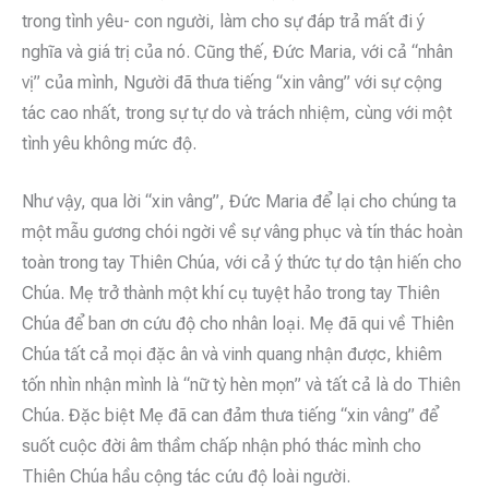
trong tình yêu- con người, làm cho sự đáp trả mất đi ý
nghĩa và giá trị của nó. Cũng thế, Đức Maria, với cả “nhân
vị” của mình, Người đã thưa tiếng “xin vâng” với sự cộng
tác cao nhất, trong sự tự do và trách nhiệm, cùng với một
tình yêu không mức độ.
Như vậy, qua lời “xin vâng”, Đức Maria để lại cho chúng ta
một mẫu gương chói ngời về sự vâng phục và tín thác hoàn
toàn trong tay Thiên Chúa, với cả ý thức tự do tận hiến cho
Chúa. Mẹ trở thành một khí cụ tuyệt hảo trong tay Thiên
Chúa để ban ơn cứu độ cho nhân loại. Mẹ đã qui về Thiên
Chúa tất cả mọi đặc ân và vinh quang nhận được, khiêm
tốn nhìn nhận mình là “nữ tỳ hèn mọn” và tất cả là do Thiên
Chúa. Đặc biệt Mẹ đã can đảm thưa tiếng “xin vâng” để
suốt cuộc đời âm thầm chấp nhận phó thác mình cho
Thiên Chúa hầu cộng tác cứu độ loài người.