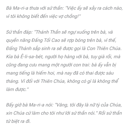
Bà Ma-ri-a thưa với sứ thần: “Việc ấy sẽ xảy ra cách nào,
vì tôi không biết đến việc vợ chồng!”
Sứ thần đáp: “Thánh Thần sẽ ngự xuống trên bà, và
quyền năng Đấng Tối Cao sẽ rợp bóng trên bà, vì thế,
Đấng Thánh sắp sinh ra sẽ được gọi là Con Thiên Chúa.
Kìa bà Ê-li-sa-bét, người họ hàng với bà, tuy già rồi, mà
cũng đang cưu mang một người con trai: bà ấy vẫn bị
mang tiếng là hiếm hoi, mà nay đã có thai được sáu
tháng. Vì đối với Thiên Chúa, không có gì là không thể
làm được.”
Bấy giờ bà Ma-ri-a nói: “Vâng, tôi đây là nữ tỳ của Chúa,
xin Chúa cứ làm cho tôi như lời sứ thần nói.” Rồi sứ thần
từ biệt ra đi.