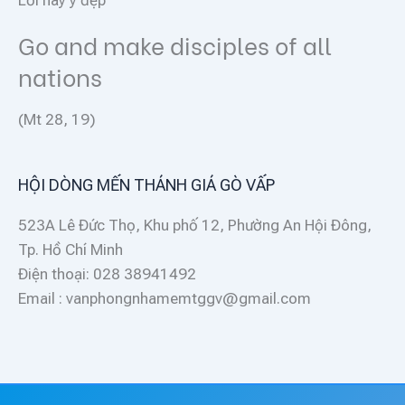
Lời hay ý đẹp
Go and make disciples of all
nations
(Mt 28, 19)
HỘI DÒNG MẾN THÁNH GIÁ GÒ VẤP
523A Lê Đức Thọ, Khu phố 12, Phường An Hội Đông,
Tp. Hồ Chí Minh
Điện thoại: 028 38941492
Email : vanphongnhamemtggv@gmail.com