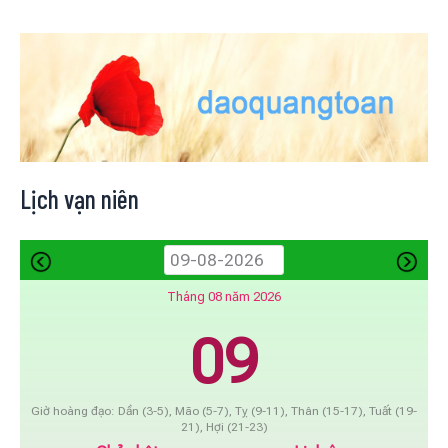
Lịch vạn niên
Tháng 08 năm 2026
09
Giờ hoàng đạo: Dần (3-5), Mão (5-7), Tỵ (9-11), Thân (15-17), Tuất (19-
21), Hợi (21-23)