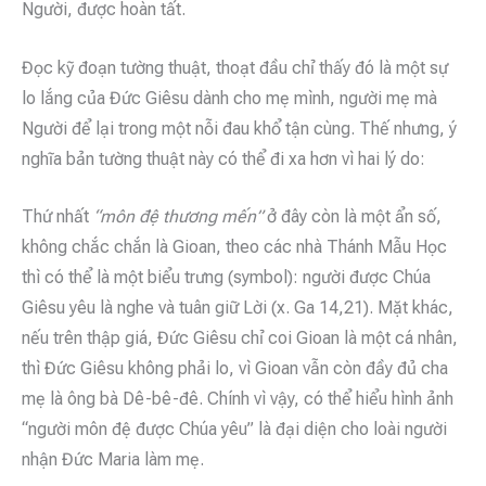
Người, được hoàn tất.
Đọc kỹ đoạn tường thuật, thoạt đầu chỉ thấy đó là một sự
lo lắng của Đức Giêsu dành cho mẹ mình, người mẹ mà
Người để lại trong một nỗi đau khổ tận cùng. Thế nhưng, ý
nghĩa bản tường thuật này có thể đi xa hơn vì hai lý do:
Thứ nhất
“môn đệ thương mến”
ở đây còn là một ẩn số,
không chắc chắn là Gioan, theo các nhà Thánh Mẫu Học
thì có thể là một biểu trưng (symbol): người được Chúa
Giêsu yêu là nghe và tuân giữ Lời (x. Ga 14,21). Mặt khác,
nếu trên thập giá, Đức Giêsu chỉ coi Gioan là một cá nhân,
thì Đức Giêsu không phải lo, vì Gioan vẫn còn đầy đủ cha
mẹ là ông bà Dê-bê-đê. Chính vì vậy, có thể hiểu hình ảnh
“người môn đệ được Chúa yêu” là đại diện cho loài người
nhận Đức Maria làm mẹ.