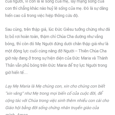
của người, vì con là lẽ sống của mẹ, lấy mạng sống của
con thì chẳng khác nào huỷ lẽ sống của mẹ. Đó là sự dâng
hiến cao cả trong việc hiệp thông cứu độ.
Sau cùng, trên thập giá, lúc Đức Giêsu tưởng chừng như đã
bị bỏ rơi hoàn toàn, thậm chí Chúa Cha dường như vắng
bóng, thì còn đó Mẹ Người đứng dưới chân thập giá như là
một động lực cuối cùng nâng đỡ Người – Thiên Chúa Cha
giờ này đang ở trong sự hiện diện của Đức Maria và Thánh
Thần vẫn phủ bóng trên Đức Maria để trợ lực Người trong
giờ hiến tế…
Lạy Mẹ Maria là Mẹ chúng con, xin cho chúng con biết
“xin vâng” như Mẹ trong mọi biến cố của cuộc đời, để
cộng tác với Chúa trong việc sinh thêm nhiều con cái cho
Giáo hội bằng đời sống chứng nhân truyền giáo của
mình. Amen.