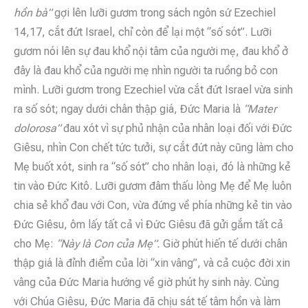
hồn bà”
gợi lên lưỡi gươm trong sách ngôn sứ Ezechiel
14,17, cắt đứt Israel, chỉ còn để lại một “số sót”. Lưỡi
gươm nói lên sự đau khổ nội tâm của người mẹ, đau khổ ở
đây là đau khổ của người mẹ nhìn người ta ruồng bỏ con
mình. Lưỡi gươm trong Ezechiel vừa cắt đứt Israel vừa sinh
ra số sót; ngay dưới chân thập giá, Đức Maria là
“Mater
dolorosa”
đau xót vì sự phủ nhận của nhân loại đối với Đức
Giêsu, nhìn Con chết tức tưởi, sự cắt đứt này cũng làm cho
Mẹ buốt xót, sinh ra “số sót” cho nhân loại, đó là những kẻ
tin vào Đức Kitô. Lưỡi gươm đâm thấu lòng Mẹ để Mẹ luôn
chia sẻ khổ đau với Con, vừa đứng về phía những kẻ tin vào
Đức Giêsu, ôm lấy tất cả vì Đức Giêsu đã gửi gắm tất cả
cho Mẹ:
“Này là Con của Mẹ”.
Giờ phút hiến tế dưới chân
thập giá là đỉnh điểm của lời “xin vâng”, và cả cuộc đời xin
vâng của Đức Maria hướng về giờ phút hy sinh này. Cùng
với Chúa Giêsu, Đức Maria đã chịu sát tế tâm hồn và làm