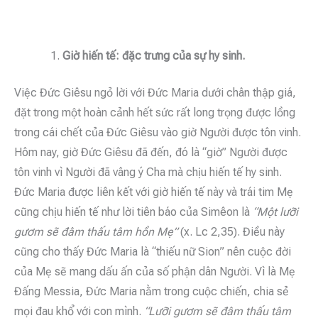
Giờ hiến tế: đặc trưng của sự hy sinh.
Việc Đức Giêsu ngỏ lời với Đức Maria dưới chân thập giá,
đặt trong một hoàn cảnh hết sức rất long trọng được lồng
trong cái chết của Đức Giêsu vào giờ Người được tôn vinh.
Hôm nay, giờ Đức Giêsu đã đến, đó là “giờ” Người được
tôn vinh vì Người đã vâng ý Cha mà chịu hiến tế hy sinh.
Đức Maria được liên kết với giờ hiến tế này và trái tim Mẹ
cũng chịu hiến tế như lời tiên báo của Simêon là
“Một lưỡi
gươm sẽ đâm thấu tâm hồn Mẹ”
(x. Lc 2,35). Điều này
cũng cho thấy Đức Maria là “thiếu nữ Sion” nên cuộc đời
của Mẹ sẽ mang dấu ấn của số phận dân Người. Vì là Mẹ
Đấng Messia, Đức Maria nằm trong cuộc chiến, chia sẻ
mọi đau khổ với con mình.
“Lưỡi gươm sẽ đâm thấu tâm