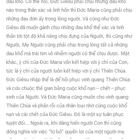
đau khổ. Có thể nói, Đức Giêsu phải chịu những đau khổ
nào trong thân xác và linh hồn thì Đức Maria cũng phải chịu
những đau đớn ấy trong lòng người. Và cũng như Đức
Giêsu đã muốn gánh chịu những đau khổ thể xác và tinh
thần tới tột độ khả năng chịu đựng của Người, thì cũng như
Người, Mẹ Người cũng phải chịu trong lòng tất cả những
đau khổ mà trái tim vô nhiễm người có thể chịu được. Mặt
khác, ý chí của Đức Maria vốn kết hiệp với ý chí của Con,
tức là ý chí của người luôn kết hiệp với ý chí Thiên Chúa.
Đức Giêsu nhập thể là để hồi phục vinh quang Thiên Chúa
và cứu chuộc thế gian bằng cuộc khổ nạn – chết – phục
sinh của Người. Và Đức Maria cũng muốn cho vinh quang
Thiên Chúa và phần rỗi của nhân loại nhờ cùng cuộc khổ
nạn và cái chết của Đức Giêsu. Đó là một sự tuân phục
tuyệt đối… Ngoài ra, khi dâng hiến người Con thì cũng
đồng nghĩa với việc “từ bỏ” quyền lợi của một người mẹ