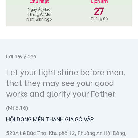
Chủ nhật
Lịch âm
27
Ngày Ất Mão
Tháng Ất Mùi
Tháng 06
Năm Bính Ngọ
Lời hay ý đẹp
Let your light shine before men,
that they may see your good
works and glorify your Father
(Mt 5,16)
HỘI DÒNG MẾN THÁNH GIÁ GÒ VẤP
523A Lê Đức Thọ, Khu phố 12, Phường An Hội Đông,