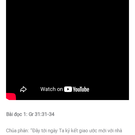
Bài đọc 1: Gr 31:31-34
Chúa phán: “Ðây tới ngày Ta ký kết giao ước mới với nhà