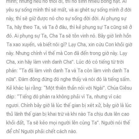
mình; nhưng nếu nó thối đi, thì nó sinh nhiều bông hạt. Ai
yêu sự sống mình thì sẽ mất, và ai ghét sự sống mình ở đời
này, thì sẽ giữ được nó cho sự sống đời đời. Ai phụng sự
Ta, hãy theo Ta, và Ta ở đâu, thì kẻ phụng sự Ta cũng sẽ ở
đó. Ai phụng sự Ta, Cha Ta sẽ tôn vinh nó. Bây giờ linh hồn
Ta xao xuyến, và biết nói gì? Lạy Cha, xin cứu Con khỏi giờ
này. Nhưng chính vì thế mà Con đã đến trong giờ này. Lạy
Cha, xin hãy làm vinh danh Cha”. Lúc đó có tiếng từ trời
phán: “Ta đã làm vinh danh Ta và Ta còn làm vinh danh Ta
nữa”. Ðám đông đứng đó nghe thấy và nói đó là tiếng sấm.
Kẻ khác lại rằng: “Một thiên thần nói với Ngài”. Chúa Giêsu
đáp: “Tiếng đó phán ra không phải vì Ta, nhưng vì các
ngươi. Chính bây giờ là lúc thế gian bị xét xử, bây giờ là lúc
thủ lãnh thế gian bị khai trừ và khi nào Ta chịu đưa lên cao
khỏi đất, Ta sẽ kéo mọi người lên cùng Ta”. Người nói thế
để chỉ Người phải chết cách nào.