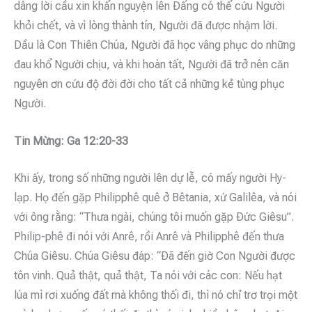
dâng lời cầu xin khẩn nguyện lên Ðấng có thể cứu Người
khỏi chết, và vì lòng thành tín, Người đã được nhậm lời.
Dầu là Con Thiên Chúa, Người đã học vâng phục do những
đau khổ Người chịu, và khi hoàn tất, Người đã trở nên căn
nguyên ơn cứu độ đời đời cho tất cả những kẻ tùng phục
Người.
Tin Mừng: Ga 12:20-33
Khi ấy, trong số những người lên dự lễ, có mấy người Hy-
lạp. Họ đến gặp Philipphê quê ở Bêtania, xứ Galilêa, và nói
với ông rằng: “Thưa ngài, chúng tôi muốn gặp Ðức Giêsu”.
Philip-phê đi nói với Anrê, rồi Anrê và Philipphê đến thưa
Chúa Giêsu. Chúa Giêsu đáp: “Ðã đến giờ Con Người được
tôn vinh. Quả thật, quả thật, Ta nói với các con: Nếu hạt
lúa mì rơi xuống đất mà không thối đi, thì nó chỉ trơ trọi một