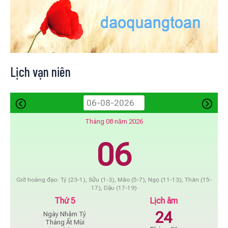
Lịch vạn niên
Tháng 08 năm 2026
06
Giờ hoàng đạo: Tý (23-1), Sửu (1-3), Mão (5-7), Ngọ (11-13), Thân (15-
17), Dậu (17-19)
Thứ 5
Lịch âm
24
Ngày Nhâm Tý
Tháng Ất Mùi