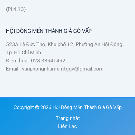
(Pl 4,13)
HỘI DÒNG MẾN THÁNH GIÁ GÒ VẤP
523A Lê Đức Thọ, Khu phố 12, Phường An Hội Đông,
Tp. Hồ Chí Minh
Điện thoại: 028 38941492
Email : vanphongnhamemtggv@gmail.com
Copyright © 2026 Hội Dòng Mến Thánh Giá Gò Vấp
Trang nhất
Liên Lạc