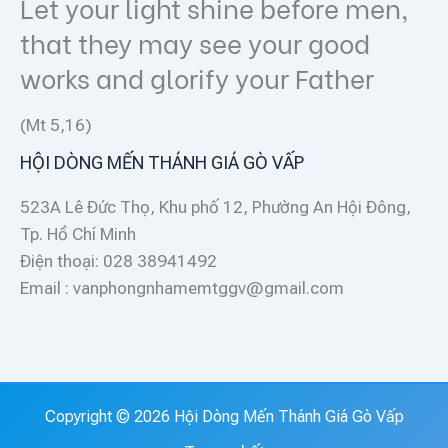
Let your light shine before men,
that they may see your good
works and glorify your Father
(Mt 5,16)
HỘI DÒNG MẾN THÁNH GIÁ GÒ VẤP
523A Lê Đức Thọ, Khu phố 12, Phường An Hội Đông,
Tp. Hồ Chí Minh
Điện thoại: 028 38941492
Email : vanphongnhamemtggv@gmail.com
Copyright © 2026 Hội Dòng Mến Thánh Giá Gò Vấp