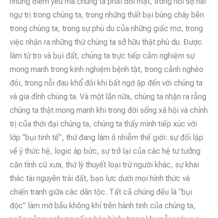
những điểm yếu mà chúng ta phải đối mặt, trong nỗi sợ hãi
ngự trị trong chúng ta, trong những thất bại bùng cháy bên
trong chúng ta, trong sự phù du của những giấc mơ, trong
việc nhận ra những thứ chúng ta sở hữu thật phù du. Được
làm từ tro và bụi đất, chúng ta trực tiếp cảm nghiệm sự
mong manh trong kinh nghiệm bệnh tật, trong cảnh nghèo
đói, trong nỗi đau khổ đôi khi bất ngờ ập đến với chúng ta
và gia đình chúng ta. Và một lần nữa, chúng ta nhận ra rằng
chúng ta thật mong manh khi trong đời sống xã hội và chính
trị của thời đại chúng ta, chúng ta thấy mình tiếp xúc với
lớp “bụi tinh tế”, thứ đang làm ô nhiễm thế giới: sự đối lập
về ý thức hệ, logic áp bức, sự trở lại của các hệ tư tưởng
căn tính cũ xưa, thứ lý thuyết loại trừ người khác, sự khai
thác tài nguyên trái đất, bạo lực dưới mọi hình thức và
chiến tranh giữa các dân tộc. Tất cả chúng đều là “bụi
độc” làm mờ bầu không khí trên hành tinh của chúng ta,