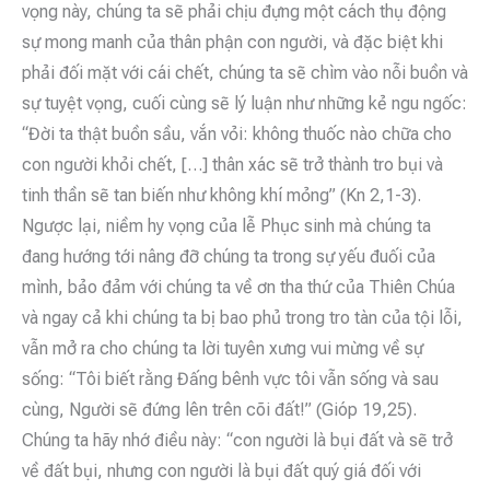
vọng này, chúng ta sẽ phải chịu đựng một cách thụ động
sự mong manh của thân phận con người, và đặc biệt khi
phải đối mặt với cái chết, chúng ta sẽ chìm vào nỗi buồn và
sự tuyệt vọng, cuối cùng sẽ lý luận như những kẻ ngu ngốc:
“Đời ta thật buồn sầu, vắn vỏi: không thuốc nào chữa cho
con người khỏi chết, […] thân xác sẽ trở thành tro bụi và
tinh thần sẽ tan biến như không khí mỏng” (Kn 2,1-3).
Ngược lại, niềm hy vọng của lễ Phục sinh mà chúng ta
đang hướng tới nâng đỡ chúng ta trong sự yếu đuối của
mình, bảo đảm với chúng ta về ơn tha thứ của Thiên Chúa
và ngay cả khi chúng ta bị bao phủ trong tro tàn của tội lỗi,
vẫn mở ra cho chúng ta lời tuyên xưng vui mừng về sự
sống: “Tôi biết rằng Đấng bênh vực tôi vẫn sống và sau
cùng, Người sẽ đứng lên trên cõi đất!” (Gióp 19,25).
Chúng ta hãy nhớ điều này: “con người là bụi đất và sẽ trở
về đất bụi, nhưng con người là bụi đất quý giá đối với