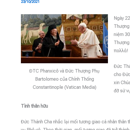
23/10/2021
Ngày 22
Thượng 
niệm 30
Thượng 
πολλά!
Đức Thá
ĐTC Phanxicô và Đức Thượng Phụ
cho Đức
Bartolomeo của Chính Thống
xin Chúa
Constantinople (Vatican Media)
đỡ sứ v
Tình thân hữu
Đức Thánh Cha nhắc lại mối tương giao cá nhân thân t
vụ Phê-rô. Theo thời gian, mối tương giao đã trở thàn