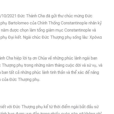
/10/2021 Đức Thánh Cha đã gửi thư chúc mừng Đức
phụ Bartolomeo của Chính Thống Constantinople nhân kỷ
 năm được chọn làm tổng giám mục Constantinople và
phụ Đại kết. Ngài chúc Đức Thượng phụ sống lâu: Χρόνια
nh Cha hiệp lời tạ ơn Chúa về những phúc lành ngài ban
 Thượng phụ trong những năm tháng cuộc đời và sứ vụ, và
 ban tất cả những phúc lành tinh thần và thể xác để nâng
ụ của Đức Thượng phụ.
hiết với Đức Thượng phụ kể từ thời điểm ngài bắt đầu sứ
h tình bạn được vun đắp trong nhiều cuộc gặp gỡ không chỉ