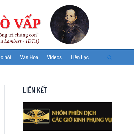
Search
c hỏi
Văn Hoá
Videos
Liên Lạc
LIÊN KẾT