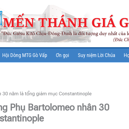
Hội Dòng MTG Gò Vấp
Ơn gọi
Suy niệm Lời Chúa
Họ
 30 năm là tổng giám mục Constantinople
g Phụ Bartolomeo nhân 30
stantinople