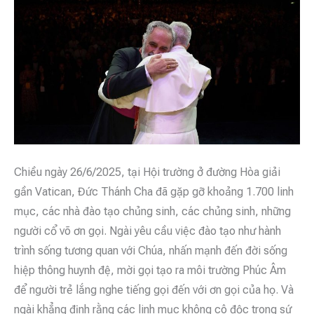
Chiều ngày 26/6/2025, tại Hội trường ở đường Hòa giải
gần Vatican, Đức Thánh Cha đã gặp gỡ khoảng 1.700 linh
mục, các nhà đào tạo chủng sinh, các chủng sinh, những
người cổ võ ơn gọi. Ngài yêu cầu việc đào tạo như hành
trình sống tương quan với Chúa, nhấn mạnh đến đời sống
hiệp thông huynh đệ, mời gọi tạo ra môi trường Phúc Âm
để người trẻ lắng nghe tiếng gọi đến với ơn gọi của họ. Và
ngài khẳng định rằng các linh mục không cô độc trong sứ