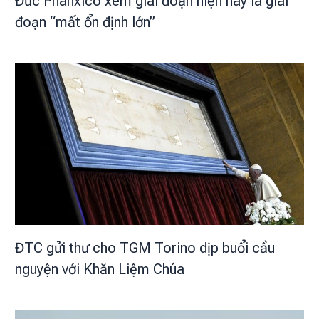
Đức Phanxicô xem giai đoạn hiện nay là giai
đoạn “mất ổn định lớn”
ĐTC gửi thư cho TGM Torino dịp buổi cầu
nguyện với Khăn Liệm Chúa